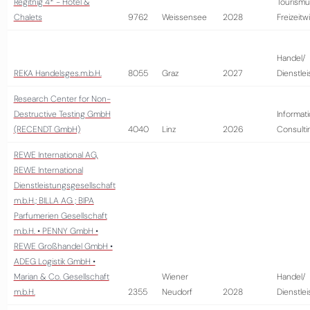
Regitnig 4* - Hotel &
Tourismu
Chalets
9762
Weissensee
2028
Freizeitw
Handel/
REKA Handelsges.m.b.H.
8055
Graz
2027
Dienstle
Research Center for Non-
Destructive Testing GmbH
Informati
(RECENDT GmbH)
4040
Linz
2026
Consulti
REWE International AG,
REWE International
Dienstleistungsgesellschaft
m.b.H.; BILLA AG ; BIPA
Parfumerien Gesellschaft
m.b.H. • PENNY GmbH •
REWE Großhandel GmbH •
ADEG Logistik GmbH •
Marian & Co. Gesellschaft
Wiener
Handel/
m.b.H.
2355
Neudorf
2028
Dienstle