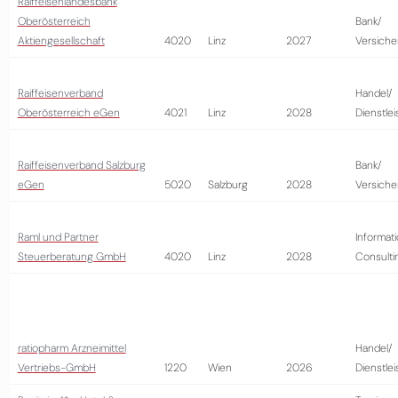
Raiffeisenlandesbank
Oberösterreich
Bank/
Aktiengesellschaft
4020
Linz
2027
Versiche
Raiffeisenverband
Handel/
Oberösterreich eGen
4021
Linz
2028
Dienstle
Raiffeisenverband Salzburg
Bank/
eGen
5020
Salzburg
2028
Versiche
Raml und Partner
Informati
Steuerberatung GmbH
4020
Linz
2028
Consulti
ratiopharm Arzneimittel
Handel/
Vertriebs-GmbH
1220
Wien
2026
Dienstle