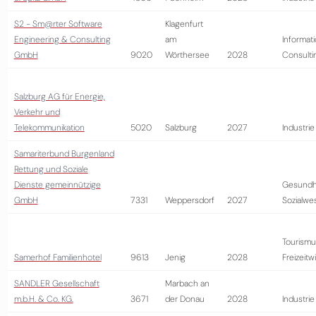
S2 - Sm@rter Software
Klagenfurt
Engineering & Consulting
am
Informati
GmbH
9020
Wörthersee
2028
Consulti
Salzburg AG für Energie,
Verkehr und
Telekommunikation
5020
Salzburg
2027
Industrie
Samariterbund Burgenland
Rettung und Soziale
Dienste gemeinnützige
Gesundh
GmbH
7331
Weppersdorf
2027
Sozialwe
Tourismu
Samerhof Familienhotel
9613
Jenig
2028
Freizeitw
SANDLER Gesellschaft
Marbach an
m.b.H. & Co. KG.
3671
der Donau
2028
Industrie