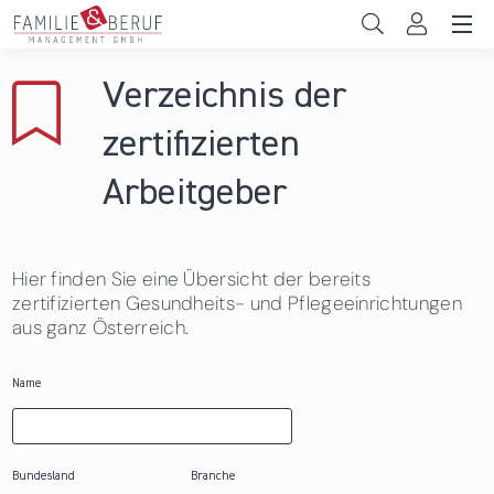
Direkt zum Inhalt
Unternehmen
Verzeichnis der
Gemeinden
zertifizierten
Hochschulen
Arbeitgeber
Persönliche Vereinbarkeit
Hier finden Sie eine Übersicht der bereits
Das sind wir
zertifizierten Gesundheits- und Pflegeeinrichtungen
aus ganz Österreich.
News & Events
Name
Bundesland
Branche