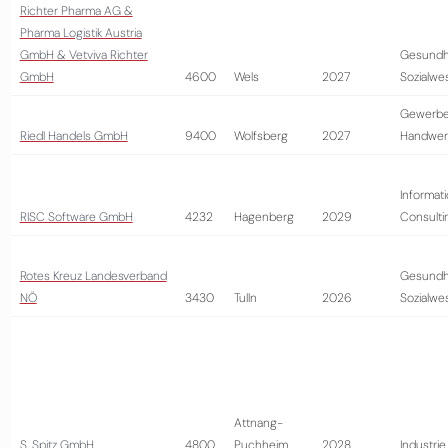
Richter Pharma AG &
Pharma Logistik Austria
GmbH & Vetviva Richter
Gesundh
GmbH
4600
Wels
2027
Sozialwe
Gewerbe
Riedl Handels GmbH
9400
Wolfsberg
2027
Handwer
Informati
RISC Software GmbH
4232
Hagenberg
2029
Consulti
Rotes Kreuz Landesverband
Gesundh
NÖ
3430
Tulln
2026
Sozialwe
Attnang-
S. Spitz GmbH
4800
Puchheim
2028
Industrie