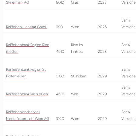
Steiermark AG
8010
Graz
2028
Versiche
Bank/
Raiffeisen-Leasing GmbH
1190
Wien
2026
Versiche
Raiffeisenbank Region Ried
Ried im
Bank/
i.I. eGen
4910
Innkreis
2028
Versiche
Raiffeisenbank Region St.
Bank/
Pölten eGen
3100
St. Pölten
2029
Versiche
Bank/
Raiffeisenbank Wels eGen
4601
Wels
2029
Versiche
Raiffeisenlandesbank
Bank/
Niederösterreich-Wien AG
1020
Wien
2029
Versiche