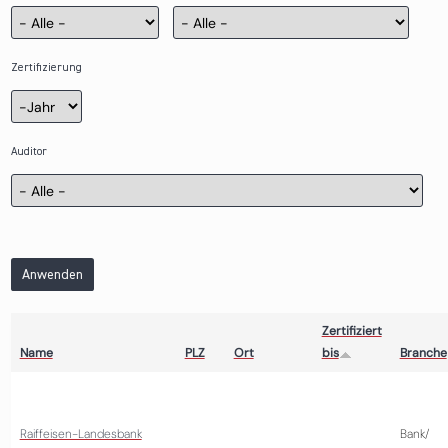
Zertifizierung
Zertifizierung
Jahr
Auditor
Anwenden
Zertifiziert
Name
PLZ
Ort
bis
Branche
Raiffeisen-Landesbank
Bank/