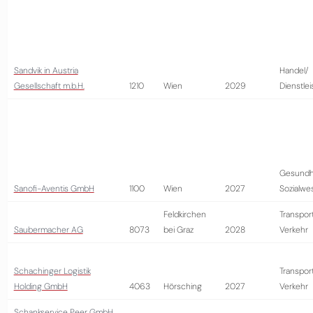
Sandvik in Austria
Handel/
Gesellschaft m.b.H.
1210
Wien
2029
Dienstle
Gesundh
Sanofi-Aventis GmbH
1100
Wien
2027
Sozialwe
Feldkirchen
Transpor
Saubermacher AG
8073
bei Graz
2028
Verkehr
Schachinger Logistik
Transpor
Holding GmbH
4063
Hörsching
2027
Verkehr
Schankservice Peer GmbH