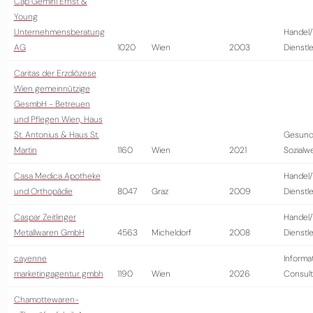
Cap Gemini Ernst &
Young
Unternehmensberatung
Handel/
AG
1020
Wien
2003
Dienstl
Caritas der Erzdiözese
Wien gemeinnützige
GesmbH - Betreuen
und Pflegen Wien, Haus
St. Antonius & Haus St.
Gesund
Martin
1160
Wien
2021
Sozialw
Casa Medica Apotheke
Handel/
und Orthopädie
8047
Graz
2009
Dienstl
Caspar Zeitlinger
Handel/
Metallwaren GmbH
4563
Micheldorf
2008
Dienstl
cayenne
Informa
marketingagentur gmbh
1190
Wien
2026
Consult
Chamottewaren-