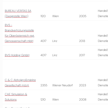
BUREAU VERITAS SA
Handel/
(Zweigstelle Wien)
1120
Wien
2005
Dienstl
BVS -
Brandverhütungsstelle
für Oberösterreich reg.
Handel/
Genossenschaft mbH
4017
Linz
2013
Dienstl
Handel/
BVS Holding GmbH
4017
Linz
2017
Dienstl
C & C Abholgroßmärkte
Handel/
Gesellschaft m.b.H.
2355
Wiener Neudorf
2023
Dienstl
CAE Simulation &
Handel/
Solutions
1210
Wien
2008
Dienstl