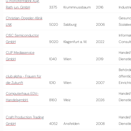
u.Thonöfenfabrik Aug.
Rath jun. GmbH
3375
Krummnussbaum
2016
Industri
Christian-Doppler-Klinik
Gesund
LNK
5020
Salzburg
2006
Sozialw
CISC Semiconductor
Informa
GmbH
9020
Klagenfurt a. W.
2022
Consult
CLIP Mediaservice
Handel/
GmbH
1040
Wien
2019
Dienstl
Behörd
club alpha - Frauen für
öffentli
die Zukunft
1010
Wien
2007
Einrich
Computerhaus EDV-
Handel/
HandelsgmbH.
8160
Weiz
2026
Dienstl
Craft Production Trading
Handel/
GmbH
4052
Ansfelden
2008
Dienstl