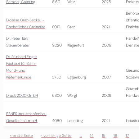
Seminar, Catering
8160
Weiz
2025
Freizeit
Behörd
Diözese Graz-Seckau -
öffentli
Bischöfliches Ordinariat
8010
Graz
2021
Einrich
Dr. Peter Türk
Handel/
Steuerberater
9020
Klagenfurt
2009
Dienstl
Dr. Reinhard Finger
Facharzt für Zahn-
Mund- und
Gesund
Kieferheilkunde
3730
Eggenburg
2007
Sozialw
Gewerb
Druck 2000 GmbH
6300
Wörgl
2009
Handwe
EBNER Industrieofenbau
Gesellschaft m.b.H.
4060
Leonding
2021
Industri
« erste Seite
‹ vorherige Seite
…
14
15
16
17