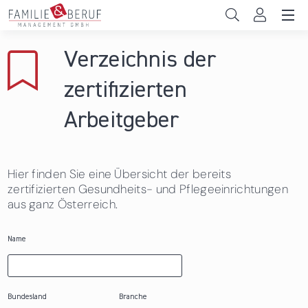
Direkt zum Inhalt
Unternehmen
Verzeichnis der
Gemeinden
zertifizierten
Hochschulen
Arbeitgeber
Persönliche Vereinbarkeit
Hier finden Sie eine Übersicht der bereits
Das sind wir
zertifizierten Gesundheits- und Pflegeeinrichtungen
aus ganz Österreich.
News & Events
Name
Bundesland
Branche