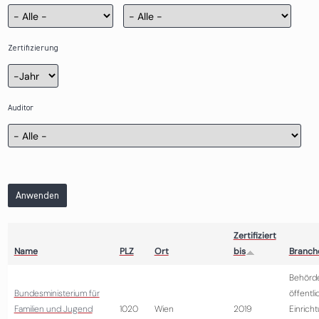
Zertifizierung
Zertifizierung
Jahr
Auditor
Anwenden
Zertifiziert
Name
PLZ
Ort
bis
Branch
Behörd
Bundesministerium für
öffentli
Familien und Jugend
1020
Wien
2019
Einrich