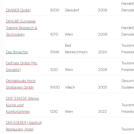
Handel/
DANNER GmbH
8200
Gleisdorf
2006
Dienstl
DANUBE European
Training Research &
Handel/
Technology
1070
Wien
2009
Dienstl
Bad
Tourism
Das Ronacher
9546
Kleinkirchheim
2024
Freizeit
DelFrate GmbH (Mc
Tourism
Donald´s)
1220
Wien
2008
Freizeit
Dentalstudio Horst
Gesund
Strebinger GmbH
9500
Villach
2005
Sozialw
DER "STASTA" Wiener
Küche und
Tourism
Komfortzimmer
1230
Wien
2022
Freizeit
DER EDERER | Gasthof,
Restaurant, Hotel,
Tourism