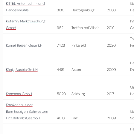
KITTEL Anton Lohn- und
G
Handelsmühle
3130
Herzogenburg
2008
Ha
klufamily Marktforschung
In
GmbH
9521
Treffen bei Villach
2019
Co
To
Komet Reisen GesmbH
7423
Pinkafeld
2020
Fr
Ha
König Austria GmbH
4481
Asten
2009
Di
G
Kormaran GmbH
5020
Salzburg
2017
Ha
Krankenhaus der
Barmherzigen Schwestern
Ge
Linz BetriebsGesmbH
4010
Linz
2009
So
Ha