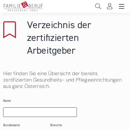
Direkt zum Inhalt
Unternehmen
Verzeichnis der
Gemeinden
zertifizierten
Hochschulen
Arbeitgeber
Persönliche Vereinbarkeit
Hier finden Sie eine Übersicht der bereits
Das sind wir
zertifizierten Gesundheits- und Pflegeeinrichtungen
aus ganz Österreich.
News & Events
Name
Bundesland
Branche