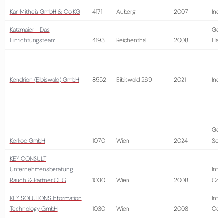
Karl Mitheis GmbH & Co KG
4171
Auberg
2007
In
Katzmaier - Das
G
Einrichtungsteam
4193
Reichenthal
2008
Ha
Kendrion (Eibiswald) GmbH
8552
Eibiswald 269
2021
In
Ge
Kerkoc GmbH
1070
Wien
2024
So
KEY CONSULT
Unternehmensberatung
In
Rauch & Partner OEG
1030
Wien
2008
Co
KEY SOLUTIONS Information
In
Technology GmbH
1030
Wien
2008
Co