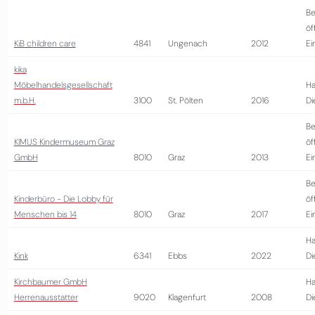
Be
öf
KiB children care
4841
Ungenach
2012
Ei
kika
Möbelhandelsgesellschaft
Ha
m.b.H.
3100
St. Pölten
2016
Di
Be
KIMUS Kindermuseum Graz
öf
GmbH
8010
Graz
2013
Ei
Be
Kinderbüro - Die Lobby für
öf
Menschen bis 14
8010
Graz
2017
Ei
Ha
Kink
6341
Ebbs
2022
Di
Kirchbaumer GmbH
Ha
Herrenausstatter
9020
Klagenfurt
2008
Di