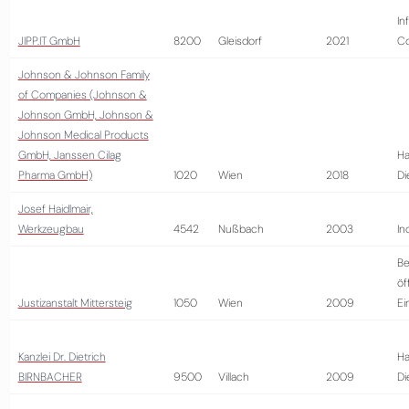
In
JIPP.IT GmbH
8200
Gleisdorf
2021
Co
Johnson & Johnson Family
of Companies (Johnson &
Johnson GmbH, Johnson &
Johnson Medical Products
GmbH, Janssen Cilag
Ha
Pharma GmbH)
1020
Wien
2018
Di
Josef Haidlmair,
Werkzeugbau
4542
Nußbach
2003
In
Be
öf
Justizanstalt Mittersteig
1050
Wien
2009
Ei
Kanzlei Dr. Dietrich
Ha
BIRNBACHER
9500
Villach
2009
Di