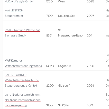
KUKLA Lifestyle GmbH
1070
Wien
2025
Di
Kurt LENTSCH
Ha
Steuerberater
7100
Neusiedl/See
2007
Di
KWB - Kraft und Wärme aus
St.
Biomasse GmbH
8321
Margarethen/Raab
2011
In
Be
KWF Kärntner
öf
Wirtschaftsförderungsfonds
9020
Klagenfurt
2026
Ei
LAFER+PARTNER
Wirtschaftstreuhand- und
Ha
Steuerberatungs-GmbH
8200
Gleisdorf
2024
Di
Land Niederösterreich, Amt
Be
der Niederösterreichischen
öf
Landesregierung
3100
St. Pölten
2019
Ei