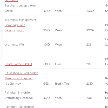
pro mente
Beschäftigungsprojekte
G
GmbH
1040
Wien
2009
So
pro mente Management
Beratungs- und
In
BildungsgmbH.
1040
Wien
2009
Co
G
pro mente Wien
1040
Wien
2011
So
In
Rabel_Partner GmbH
8010
Graz
2025
Co
RAIBA Ried in Tirol Fendels
Tösensund Umgebung
Ba
reg GenmbH
6531
Ried in Tirol
2010
Ve
Raiffeisen Immobilien
Ha
Vermittlung Ges.m.b.H.
1020
Wien
2017
Di
Raiffeisen-Landesbank
Ba