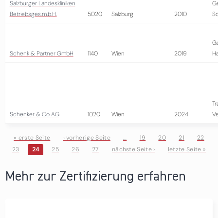
Salzburger Landeskliniken
G
Betriebsges.m.b.H.
5020
Salzburg
2010
So
G
Schenk & Partner GmbH
1140
Wien
2019
H
Tr
Schenker & Co AG
1020
Wien
2024
Ve
« erste Seite
‹ vorherige Seite
…
19
20
21
22
23
24
25
26
27
nächste Seite ›
letzte Seite »
Seiten
Mehr zur Zertifizierung erfahren