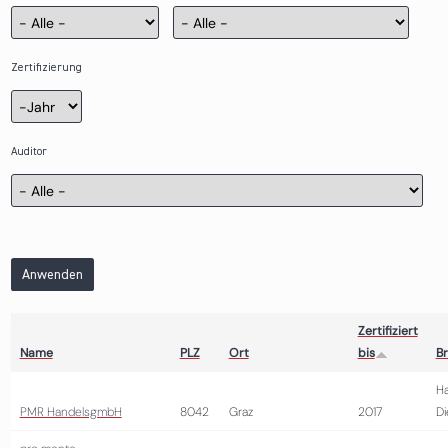
Zertifizierung
Zertifizierung
Jahr
Auditor
Anwenden
Zertifiziert
Name
PLZ
Ort
bis
B
Ha
PMR HandelsgmbH
8042
Graz
2017
Di