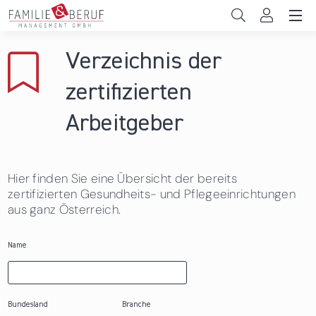
Direkt zum Inhalt
Unternehmen
Verzeichnis der
Gemeinden
zertifizierten
Hochschulen
Arbeitgeber
Persönliche Vereinbarkeit
Hier finden Sie eine Übersicht der bereits
Das sind wir
zertifizierten Gesundheits- und Pflegeeinrichtungen
aus ganz Österreich.
News & Events
Name
Bundesland
Branche