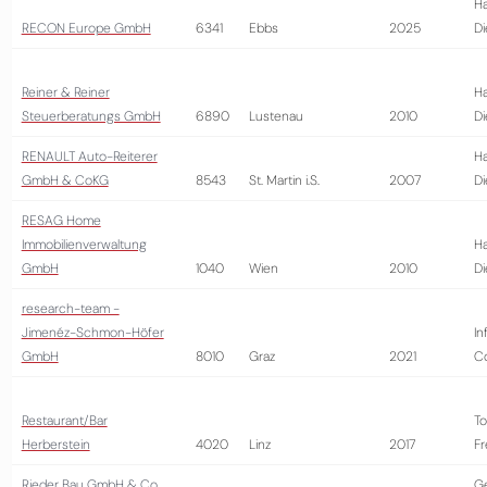
Ha
RECON Europe GmbH
6341
Ebbs
2025
Di
Reiner & Reiner
Ha
Steuerberatungs GmbH
6890
Lustenau
2010
Di
RENAULT Auto-Reiterer
Ha
GmbH & CoKG
8543
St. Martin i.S.
2007
Di
RESAG Home
Immobilienverwaltung
Ha
GmbH
1040
Wien
2010
Di
research-team -
Jimenéz-Schmon-Höfer
In
GmbH
8010
Graz
2021
Co
Restaurant/Bar
To
Herberstein
4020
Linz
2017
Fr
Rieder Bau GmbH & Co
G