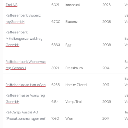
Tirol AG
6021
Innsbruck
2025
Ve
Raiffeisenbank Bludenz
Ba
regGenmbH
6700
Bludenz
2008
Ve
Raiffeisenbank
Mittelbregenzerwald reg
Ba
GenmbH
6863
Egg
2008
Ve
Raiffeisenbank Wienerwald
Ba
reg. GenmbH
3021
Pressbaum
2014
Ve
Ba
Raiffeisenkasse Hart eGen
6265
Hart im Zillertal
2017
Ve
Raiffeisenkasse Vomp reg
Ba
GenmbH
6134
Vomp/Tirol
2009
Ve
Rail Cargo Austria AG
Tr
(Produktionsmanagement)
1030
Wien
2017
Ve