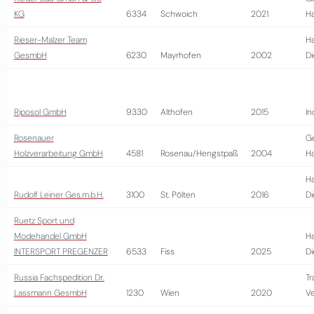
KG
6334
Schwoich
2021
H
Rieser-Malzer Team
Ha
GesmbH
6230
Mayrhofen
2002
Di
Riposol GmbH
9330
Althofen
2015
In
Rosenauer
G
Holzverarbeitung GmbH
4581
Rosenau/Hengstpaß
2004
H
Ha
Rudolf Leiner Ges.m.b.H.
3100
St. Pölten
2016
Di
Ruetz Sport und
Modehandel GmbH
Ha
INTERSPORT PREGENZER
6533
Fiss
2025
Di
Russia Fachspedition Dr.
Tr
Lassmann GesmbH
1230
Wien
2020
Ve