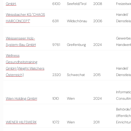
GmbH.
6100
Seefeld/Tirol
2008
Freizeitwi
Weissbacher KG "CHAOS
Handel/
HAIRCONCEPT"
6311
Wildschönau
2006
Dienstlei
Weissenseer Holz-
Gewerbe
System-Bau GmbH
9761
Greifenburg
2024
Handwer
Wellness
Gesundheitstraining
GmbH (Weight Watchers
Handel/
Österreich)
2320
Schwechat
2015
Dienstlei
Informati
Wien Holding GmbH
1010
Wien
2024
Consulti
Behörde/
öffentlic
WIENER HILFSWERK
1072
Wien
2011
Einrichtu