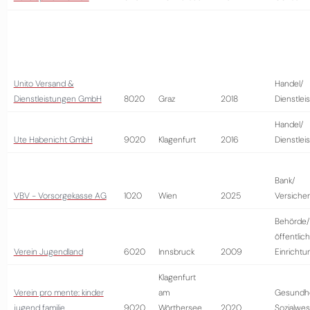
Unito Versand &
Handel/
Dienstleistungen GmbH
8020
Graz
2018
Dienstlei
Handel/
Ute Habenicht GmbH
9020
Klagenfurt
2016
Dienstlei
Bank/
VBV - Vorsorgekasse AG
1020
Wien
2025
Versiche
Behörde/
öffentlic
Verein Jugendland
6020
Innsbruck
2009
Einrichtu
Klagenfurt
Verein pro mente: kinder
am
Gesundhe
jugend familie
9020
Wörthersee
2020
Sozialwe