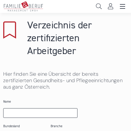
Direkt zum Inhalt
Unternehmen
Verzeichnis der
Gemeinden
zertifizierten
Hochschulen
Arbeitgeber
Persönliche Vereinbarkeit
Hier finden Sie eine Übersicht der bereits
Das sind wir
zertifizierten Gesundheits- und Pflegeeinrichtungen
aus ganz Österreich.
News & Events
Name
Bundesland
Branche