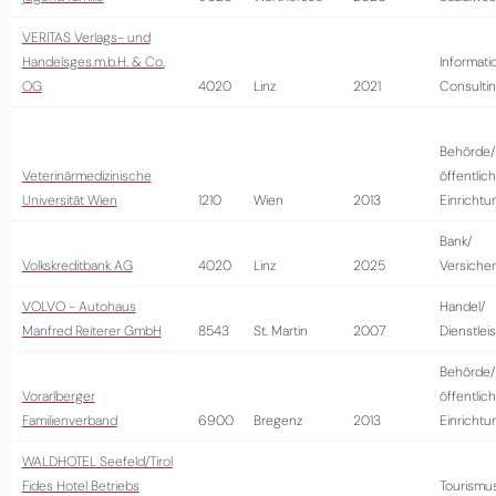
VERITAS Verlags- und
Handelsges.m.b.H. & Co.
Informati
OG
4020
Linz
2021
Consulti
Behörde/
Veterinärmedizinische
öffentlic
Universität Wien
1210
Wien
2013
Einrichtu
Bank/
Volkskreditbank AG
4020
Linz
2025
Versiche
VOLVO - Autohaus
Handel/
Manfred Reiterer GmbH
8543
St. Martin
2007
Dienstlei
Behörde/
Vorarlberger
öffentlic
Familienverband
6900
Bregenz
2013
Einrichtu
WALDHOTEL Seefeld/Tirol
Fides Hotel Betriebs
Tourismu