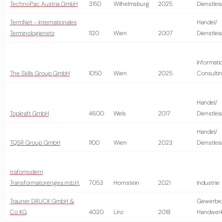
TechnoPac Austria GmbH
3150
Wilhelmsburg
2025
Dienstlei
TermNet - Internationales
Handel/
Terminologienetz
1120
Wien
2007
Dienstlei
Informati
The Skills Group GmbH
1050
Wien
2025
Consulti
Handel/
Topkraft GmbH
4600
Wels
2017
Dienstlei
Handel/
TQSR Group GmbH
1100
Wien
2023
Dienstlei
trafomodern
Transformatorenges.m.b.H.
7053
Hornstein
2021
Industrie
Trauner DRUCK GmbH &
Gewerbe
Co KG
4020
Linz
2018
Handwer