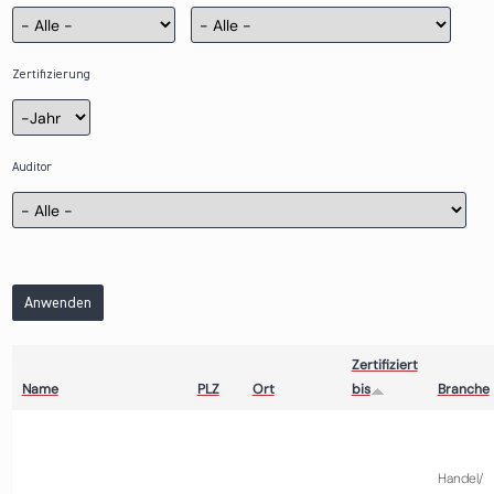
Zertifizierung
Zertifizierung
Jahr
Auditor
Anwenden
Zertifiziert
Name
PLZ
Ort
bis
Branche
Handel/