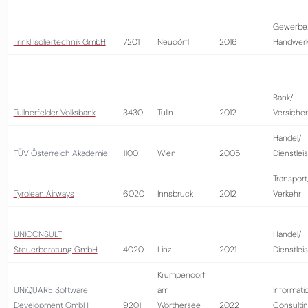
Gewerbe
Trinkl Isoliertechnik GmbH
7201
Neudörfl
2016
Handwer
Bank/
Tullnerfelder Volksbank
3430
Tulln
2012
Versiche
Handel/
TÜV Österreich Akademie
1100
Wien
2005
Dienstlei
Transport
Tyrolean Airways
6020
Innsbruck
2012
Verkehr
UNICONSULT
Handel/
Steuerberatung GmbH
4020
Linz
2021
Dienstlei
Krumpendorf
UNiQUARE Software
am
Informati
Development GmbH
9201
Wörthersee
2022
Consulti