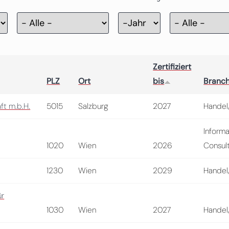
Zertifizierung
Jahr
Zertifiziert
PLZ
Ort
bis
Branc
ft m.b.H.
5015
Salzburg
2027
Handel/
Informa
1020
Wien
2026
Consul
1230
Wien
2029
Handel/
ür
1030
Wien
2027
Handel/