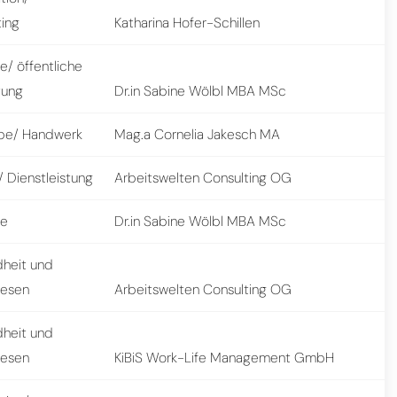
ting
Katharina Hofer-Schillen
e/ öffentliche
tung
Dr.in Sabine Wölbl MBA MSc
be/ Handwerk
Mag.a Cornelia Jakesch MA
 Dienstleistung
Arbeitswelten Consulting OG
ie
Dr.in Sabine Wölbl MBA MSc
heit und
wesen
Arbeitswelten Consulting OG
heit und
wesen
KiBiS Work-Life Management GmbH