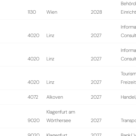
Behörd
1130
Wien
2028
Einrich
Informa
4020
Linz
2027
Consul
Informa
4020
Linz
2027
Consul
Touris
4020
Linz
2027
Freizei
4072
Alkoven
2027
Handel/
Klagenfurt am
9020
Wörthersee
2027
Transpo
9020
Klagenfurt
2027
Bank/ 