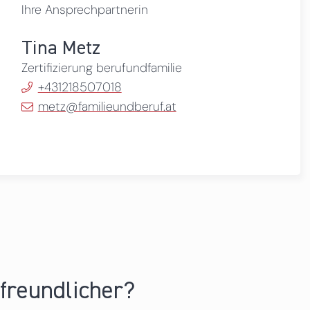
Ihre Ansprechpartnerin
Tina Metz
Zertifizierung berufundfamilie
+431218507018
metz@familieundberuf.at
nfreundlicher?