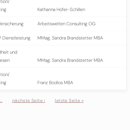
tion/
ting
Katharina Hofer-Schillen
Versicherung
Arbeitswelten Consulting OG
 Dienstleistung
MMag. Sandra Brandstetter MBA
heit und
wesen
MMag. Sandra Brandstetter MBA
tion/
ting
Franz Bodlos MBA
…
nächste Seite ›
letzte Seite »