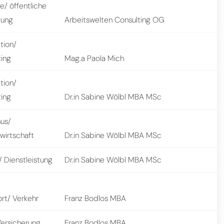
e/ öffentliche
tung
Arbeitswelten Consulting OG
tion/
ting
Mag.a Paola Mich
tion/
ting
Dr.in Sabine Wölbl MBA MSc
mus/
twirtschaft
Dr.in Sabine Wölbl MBA MSc
 Dienstleistung
Dr.in Sabine Wölbl MBA MSc
rt/ Verkehr
Franz Bodlos MBA
Versicherung
Franz Bodlos MBA