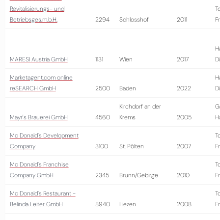
Revitalisierungs- und
T
Betriebsges.m.b.H.
2294
Schlosshof
2011
Fr
H
MARESI Austria GmbH
1131
Wien
2017
D
Marketagent.com online
H
reSEARCH GmbH
2500
Baden
2022
D
Kirchdorf an der
G
Mayr's Brauerei GmbH
4560
Krems
2005
H
Mc Donald´s Development
T
Company
3100
St. Pölten
2007
Fr
Mc Donald´s Franchise
T
Company GmbH
2345
Brunn/Gebirge
2010
Fr
Mc Donald´s Restaurant -
T
Belinda Leiter GmbH
8940
Liezen
2008
Fr