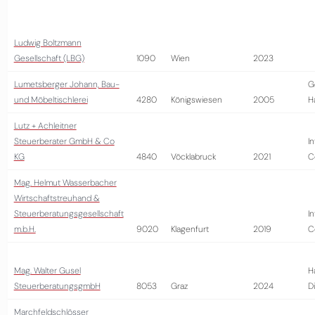
Ludwig Boltzmann
Gesellschaft (LBG)
1090
Wien
2023
Lumetsberger Johann, Bau-
G
und Möbeltischlerei
4280
Königswiesen
2005
H
Lutz + Achleitner
Steuerberater GmbH & Co
I
KG
4840
Vöcklabruck
2021
C
Mag. Helmut Wasserbacher
Wirtschaftstreuhand &
Steuerberatungsgesellschaft
I
m.b.H.
9020
Klagenfurt
2019
C
Mag. Walter Gusel
H
SteuerberatungsgmbH
8053
Graz
2024
D
Marchfeldschlösser