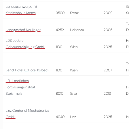
Landesschwerpunkt
G
Krankenhaus Krems
3500
Krems
2009
S
T
Landgasthof Neulinger
4252
Liebenau
2006
Fr
LDS Lederer
H
Gebäudereinigung GmbH
1100
Wien
2025
D
T
Lendl Hotel KGHotel Kolbeck
1100
Wien
2007
Fr
LFI- Ländliches
Fortbildungsinstitut
H
Steiermark
8010
Graz
2013
D
Linz Center of Mechatronics
GmbH
4040
Linz
2025
In