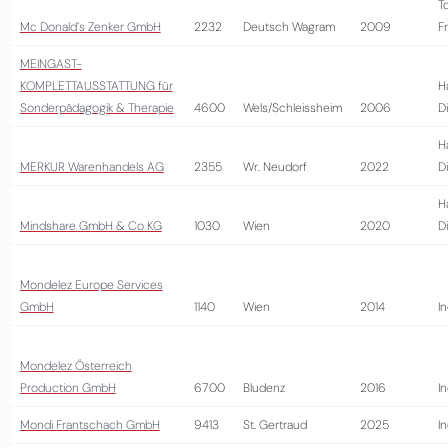
T
Mc Donald´s Zenker GmbH
2232
Deutsch Wagram
2009
Fr
MEINGAST-
KOMPLETTAUSSTATTUNG für
H
Sonderpädagogik & Therapie
4600
Wels/Schleissheim
2006
D
H
MERKUR Warenhandels AG
2355
Wr. Neudorf
2022
D
H
Mindshare GmbH & Co KG
1030
Wien
2020
D
Mondelez Europe Services
GmbH
1140
Wien
2014
In
Mondelez Österreich
Production GmbH
6700
Bludenz
2016
In
Mondi Frantschach GmbH
9413
St. Gertraud
2025
In