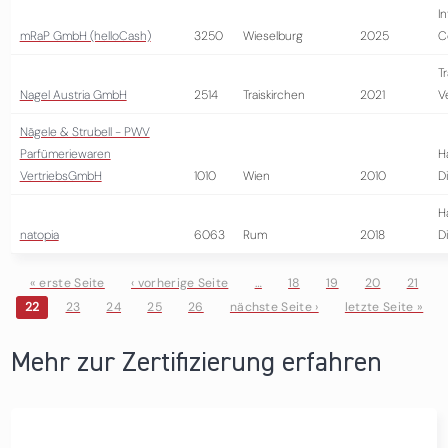
I
mRaP GmbH (helloCash)
3250
Wieselburg
2025
C
T
Nagel Austria GmbH
2514
Traiskirchen
2021
V
Nägele & Strubell - PWV
Parfümeriewaren
H
VertriebsGmbH
1010
Wien
2010
D
H
natopia
6063
Rum
2018
D
« erste Seite
‹ vorherige Seite
…
18
19
20
21
22
23
24
25
26
nächste Seite ›
letzte Seite »
Seiten
Mehr zur Zertifizierung erfahren