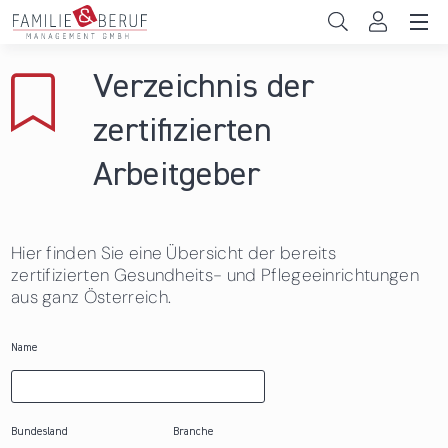
Direkt zum Inhalt
Unternehmen
Verzeichnis der
Gemeinden
zertifizierten
Hochschulen
Arbeitgeber
Persönliche Vereinbarkeit
Hier finden Sie eine Übersicht der bereits
Das sind wir
zertifizierten Gesundheits- und Pflegeeinrichtungen
aus ganz Österreich.
News & Events
Name
Bundesland
Branche