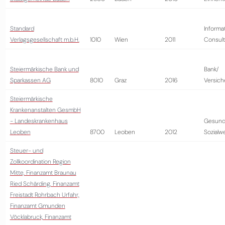
Standard
Informa
Verlagsgesellschaft m.b.H.
1010
Wien
2011
Consult
Steiermärkische Bank und
Bank/
Sparkassen AG
8010
Graz
2016
Versich
Steiermärkische
Krankenanstalten GesmbH
- Landeskrankenhaus
Gesund
Leoben
8700
Leoben
2012
Sozialw
Steuer- und
Zollkoordination Region
Mitte, Finanzamt Braunau
Ried Schärding, Finanzamt
Freistadt Rohrbach Urfahr,
Finanzamt Gmunden
Vöcklabruck, Finanzamt