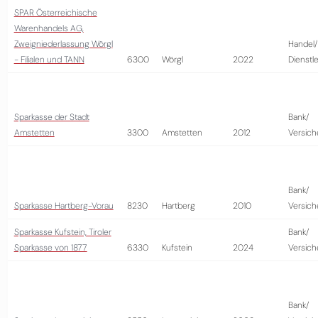
SPAR Österreichische
Warenhandels AG,
Zweigniederlassung Wörgl
Handel/
- Filialen und TANN
6300
Wörgl
2022
Dienstl
Sparkasse der Stadt
Bank/
Amstetten
3300
Amstetten
2012
Versich
Bank/
Sparkasse Hartberg-Vorau
8230
Hartberg
2010
Versich
Sparkasse Kufstein, Tiroler
Bank/
Sparkasse von 1877
6330
Kufstein
2024
Versich
Bank/