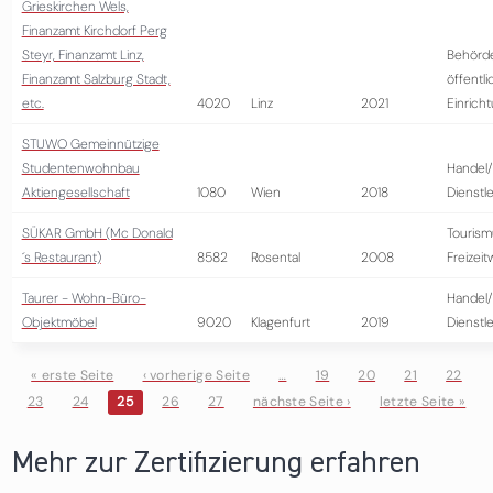
Grieskirchen Wels,
Finanzamt Kirchdorf Perg
Steyr, Finanzamt Linz,
Behörd
Finanzamt Salzburg Stadt,
öffentli
etc.
4020
Linz
2021
Einrich
STUWO Gemeinnützige
Studentenwohnbau
Handel/
Aktiengesellschaft
1080
Wien
2018
Dienstl
SÜKAR GmbH (Mc Donald
Tourism
´s Restaurant)
8582
Rosental
2008
Freizeit
Taurer - Wohn-Büro-
Handel/
Objektmöbel
9020
Klagenfurt
2019
Dienstl
« erste Seite
‹ vorherige Seite
…
19
20
21
22
23
24
25
26
27
nächste Seite ›
letzte Seite »
Seiten
Mehr zur Zertifizierung erfahren