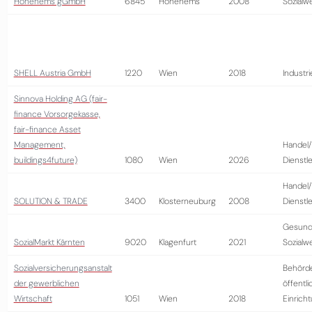
Hohenems gGmbH
6845
Hohenems
2008
Sozialw
SHELL Austria GmbH
1220
Wien
2018
Industri
Sinnova Holding AG (fair-
finance Vorsorgekasse,
fair-finance Asset
Management,
Handel/
buildings4future)
1080
Wien
2026
Dienstl
Handel/
SOLUTION & TRADE
3400
Klosterneuburg
2008
Dienstl
Gesund
SozialMarkt Kärnten
9020
Klagenfurt
2021
Sozialw
Sozialversicherungsanstalt
Behörd
der gewerblichen
öffentli
Wirtschaft
1051
Wien
2018
Einrich