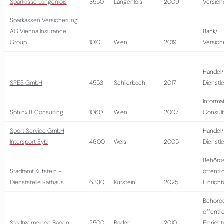
Sparkasse Langenlois
3550
Langenlois
2009
Versich
Sparkassen Versicherung
AG Vienna Insurance
Bank/
Group
1010
Wien
2019
Versich
Handel/
SPES GmbH
4553
Schlierbach
2017
Dienstl
Informa
Sphinx IT Consulting
1060
Wien
2007
Consult
Sport Service GmbH
Handel/
Intersport Eybl
4600
Wels
2005
Dienstl
Behörd
Stadtamt Kufstein -
öffentli
Dienststelle Rathaus
6330
Kufstein
2025
Einrich
Behörd
öffentli
Stadtgemeinde Baden
2500
Baden
2010
Einrich