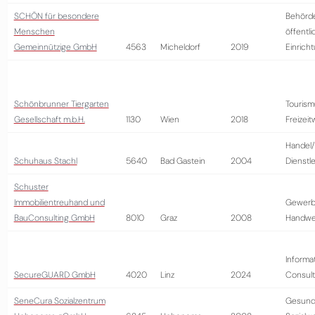
SCHÖN für besondere
Behörd
Menschen
öffentli
Gemeinnützige GmbH
4563
Micheldorf
2019
Einrich
Schönbrunner Tiergarten
Tourism
Gesellschaft m.b.H.
1130
Wien
2018
Freizeit
Handel/
Schuhaus Stachl
5640
Bad Gastein
2004
Dienstl
Schuster
Immobilientreuhand und
Gewerb
BauConsulting GmbH
8010
Graz
2008
Handwe
Informa
SecureGUARD GmbH
4020
Linz
2024
Consult
SeneCura Sozialzentrum
Gesund