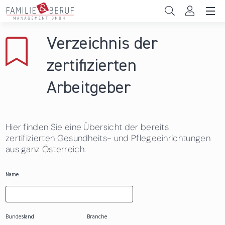
Direkt zum Inhalt
Unternehmen
Verzeichnis der
Gemeinden
zertifizierten
Hochschulen
Arbeitgeber
Persönliche Vereinbarkeit
Hier finden Sie eine Übersicht der bereits
Das sind wir
zertifizierten Gesundheits- und Pflegeeinrichtungen
aus ganz Österreich.
News & Events
Name
Bundesland
Branche