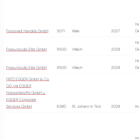
Ha
Fressnapf Handels GmbH
5071
Wals
2027
Di
Ha
Friseurstudio Elite GmbH
9500
Villach
2028
Di
Ha
Friseurstudio Elite GmbH
9500
Villach
2028
Di
FRITZ EGGER GmbH & Co.
OG, mit EGGER
Holzwerkstoffe GmbH u.
EGGER Corporate
Services GmbH
6380
St. Johann in Tirol
2028
In
Ha