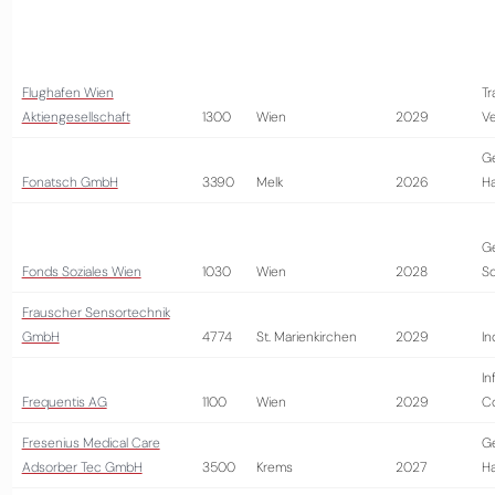
Flughafen Wien
Tr
Aktiengesellschaft
1300
Wien
2029
Ve
G
Fonatsch GmbH
3390
Melk
2026
H
G
Fonds Soziales Wien
1030
Wien
2028
So
Frauscher Sensortechnik
GmbH
4774
St. Marienkirchen
2029
In
In
Frequentis AG
1100
Wien
2029
Co
Fresenius Medical Care
G
Adsorber Tec GmbH
3500
Krems
2027
H