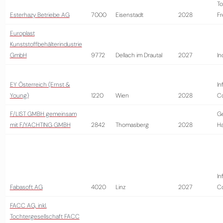
To
Esterhazy Betriebe AG
7000
Eisenstadt
2028
Fr
Europlast
Kunststoffbehälterindustrie
GmbH
9772
Dellach im Drautal
2027
In
EY Österreich (Ernst &
In
Young)
1220
Wien
2028
Co
F/LIST GMBH gemeinsam
G
mit F/YACHTING GMBH
2842
Thomasberg
2028
H
In
Fabasoft AG
4020
Linz
2027
Co
FACC AG, inkl.
Tochtergesellschaft FACC