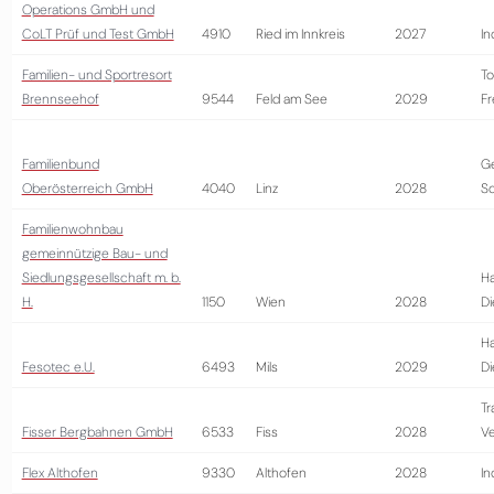
Operations GmbH und
CoLT Prüf und Test GmbH
4910
Ried im Innkreis
2027
In
Familien- und Sportresort
To
Brennseehof
9544
Feld am See
2029
Fr
Familienbund
G
Oberösterreich GmbH
4040
Linz
2028
So
Familienwohnbau
gemeinnützige Bau- und
Siedlungsgesellschaft m. b.
Ha
H.
1150
Wien
2028
Di
Ha
Fesotec e.U.
6493
Mils
2029
Di
Tr
Fisser Bergbahnen GmbH
6533
Fiss
2028
Ve
Flex Althofen
9330
Althofen
2028
In