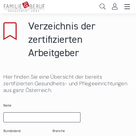
Direkt zum Inhalt
Unternehmen
Verzeichnis der
Gemeinden
zertifizierten
Hochschulen
Arbeitgeber
Persönliche Vereinbarkeit
Hier finden Sie eine Übersicht der bereits
Das sind wir
zertifizierten Gesundheits- und Pflegeeinrichtungen
aus ganz Österreich.
News & Events
Name
Bundesland
Branche