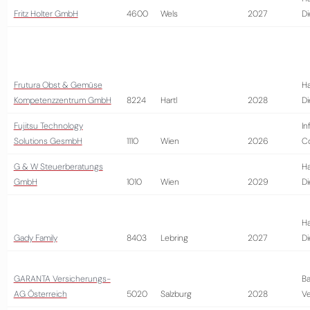
Fritz Holter GmbH
4600
Wels
2027
Di
Frutura Obst & Gemüse
Ha
Kompetenzzentrum GmbH
8224
Hartl
2028
Di
Fujitsu Technology
In
Solutions GesmbH
1110
Wien
2026
Co
G & W Steuerberatungs
Ha
GmbH
1010
Wien
2029
Di
Ha
Gady Family
8403
Lebring
2027
Di
GARANTA Versicherungs-
Ba
AG Österreich
5020
Salzburg
2028
Ve