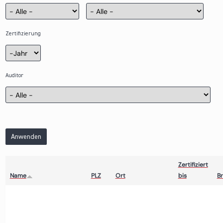
Zertifizierung
Zertifizierung
Jahr
Auditor
Anwenden
Zertifiziert
Name
PLZ
Ort
bis
B