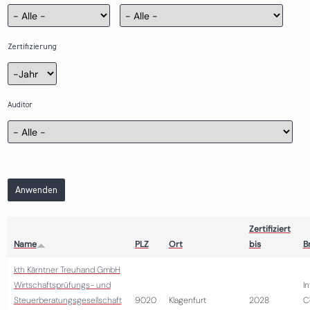
Zertifizierung
Zertifizierung
Jahr
Auditor
Anwenden
Zertifiziert
Name
PLZ
Ort
bis
B
kth Kärntner Treuhand GmbH
Wirtschaftsprüfungs- und
I
Steuerberatungsgesellschaft
9020
Klagenfurt
2028
C