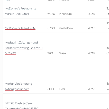
McDonald´s Restaurants,
T
Markus Bock GmbH
6020
Innsbruck
2028
Fr
T
McDonald´s Team H-JM
5760
Saalfelden
2027
Fr
Mediaprint Zeitungs- und
Zeitschriftenverlag Ges.m.b.H
I
& Co KG
1190
Wien
2028
C
Merkur Versicherung
B
Aktiengesellschaft
8010
Graz
2027
V
METRO Cash & Carry
Österreich GmbH (METRO
H