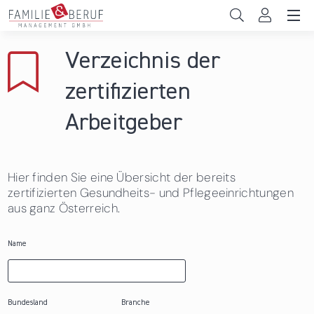
Direkt zum Inhalt
Unternehmen
Verzeichnis der
Gemeinden
zertifizierten
Hochschulen
Arbeitgeber
Persönliche Vereinbarkeit
Hier finden Sie eine Übersicht der bereits
Das sind wir
zertifizierten Gesundheits- und Pflegeeinrichtungen
aus ganz Österreich.
News & Events
Name
Bundesland
Branche