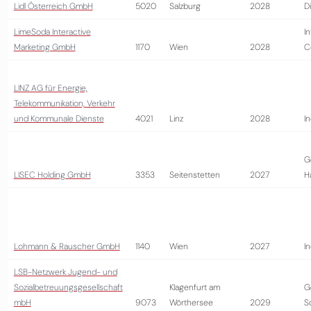
Lidl Österreich GmbH
5020
Salzburg
2028
D
LimeSoda Interactive
I
Marketing GmbH
1170
Wien
2028
C
LINZ AG für Energie,
Telekommunikation, Verkehr
und Kommunale Dienste
4021
Linz
2028
In
G
LISEC Holding GmbH
3353
Seitenstetten
2027
H
Lohmann & Rauscher GmbH
1140
Wien
2027
In
LSB-Netzwerk Jugend- und
Sozialbetreuungsgesellschaft
Klagenfurt am
G
mbH
9073
Wörthersee
2029
S