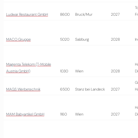
T
Ludwar Restaurant GmbH
8600
Bruck/Mur
2027
Fr
MACO Gruppe
5020
Salzburg
2028
In
Magenta Telekom (T-Mobile
H
Austria GmbH)
1030
Wien
2028
D
G
MAGS Werbetechnik
6500
Stanz bei Landeck
2027
H
H
MAM Babyartikel GmbH
1160
Wien
2027
D