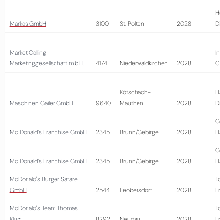
H
Markas GmbH
3100
St. Pölten
2028
D
Market Calling
I
Marketinggesellschaft m.b.H.
4174
Niederwaldkirchen
2028
C
Kötschach-
H
Maschinen Gailer GmbH
9640
Mauthen
2028
D
G
Mc Donald´s Franchise GmbH
2345
Brunn/Gebirge
2028
H
G
Mc Donald´s Franchise GmbH
2345
Brunn/Gebirge
2028
H
McDonald's Burger Safare
T
GmbH
2544
Leobersdorf
2028
Fr
McDonald's Team Thomas
T
Klug
8292
Neudau
2028
Fr