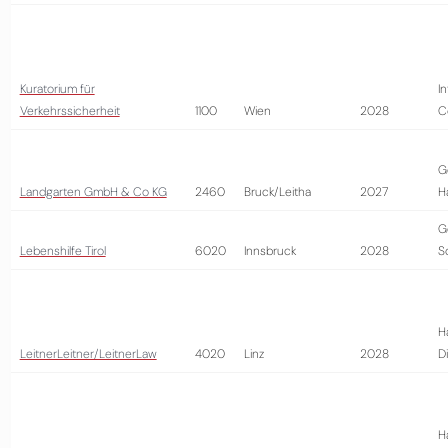
Kuratorium für
I
Verkehrssicherheit
1100
Wien
2028
C
G
Landgarten GmbH & Co KG
2460
Bruck/Leitha
2027
H
G
Lebenshilfe Tirol
6020
Innsbruck
2028
S
H
LeitnerLeitner/LeitnerLaw
4020
Linz
2028
D
H