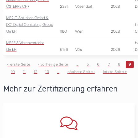
ÖSTERREICH)
2331
Vösendorf
2028
D
MP2 IT-Solutions GmbH &
DC1 Digital Consulting Group
I
GmbH
1160
Wien
2028
C
MPREIS Warenvertriebs
H
GmbH
6176
Völs
2026
D
« erste Seite
‹ vorherige Seite
…
5
6
7
8
9
10
11
12
13
…
nächste Seite ›
letzte Seite »
Seiten
Mehr zur Zertifizierung erfahren