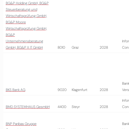
BG&P Holding GmbH, BG&P
Steuerberatung und
Wirtschaftsprüfung GmbH,
BG&P Moore
Wirtschaftsprüfung GmbH,
BG&P
Unternehmensberatung
Info
GmbH, BG&P X IT GmbH
8010
Graz
2028
Cons
Bank
BKS Bank AG
9020
Klagenfurt
2028
Vers
Info
BMD SYSTEMHAUS GesmbH
4400
Steyr
2028
Cons
BNP Paribas Gruppe
Bank