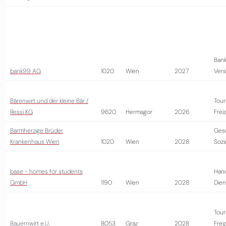
Bank
bank99 AG
1020
Wien
2027
Vers
Bärenwirt und der kleine Bär /
Tour
Ressi KG
9620
Hermagor
2026
Frei
Barmherzige Brüder
Ges
Krankenhaus Wien
1020
Wien
2028
Sozi
base - homes for students
Hand
GmbH
1190
Wien
2028
Dien
Tour
Bauernwirt e.U.
8053
Graz
2028
Frei