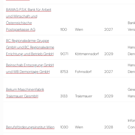
BAWAG P.S.K. Bank für Arbeit
und Wirtschaft und
Österreichische
Bank
Postsparkasse AG
1100
Wien
2027
Vers
BC Regionalwärme Gruppe
GmbH und BC Regionalwärme
Hand
Errichtung und Betrieb GmbH
9071
Köttmannsdorf
2029
Dien
Beinschab Entsorgung GmbH
Hand
und WB Demontage GmbH
8753
Fohnsdorf
2027
Dien
Bekum Maschinenfabrik
Gew
Traismauer GesmbH
3133
Traismauer
2029
Han
Info
Berufsförderungsinstitut Wien
1030
Wien
2028
Cons