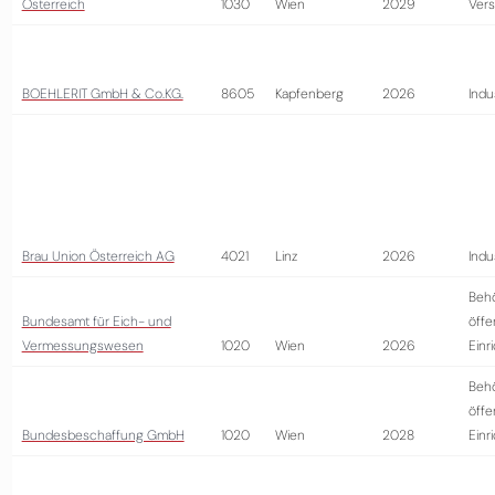
Österreich
1030
Wien
2029
Vers
BOEHLERIT GmbH & Co.KG.
8605
Kapfenberg
2026
Indu
Brau Union Österreich AG
4021
Linz
2026
Indu
Beh
Bundesamt für Eich- und
öffe
Vermessungswesen
1020
Wien
2026
Einr
Beh
öffe
Bundesbeschaffung GmbH
1020
Wien
2028
Einr