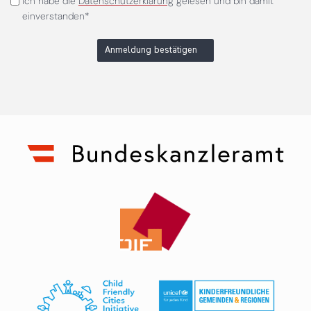
Ich habe die
Datenschutzerklärung
gelesen und bin damit
einverstanden*
Anmeldung bestätigen