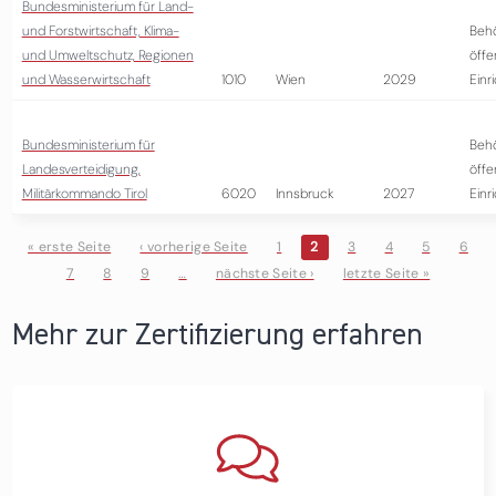
Bundesministerium für Land-
und Forstwirtschaft, Klima-
Beh
und Umweltschutz, Regionen
öffe
und Wasserwirtschaft
1010
Wien
2029
Einr
Bundesministerium für
Beh
Landesverteidigung,
öffe
Militärkommando Tirol
6020
Innsbruck
2027
Einr
« erste Seite
‹ vorherige Seite
1
2
3
4
5
6
7
8
9
…
nächste Seite ›
letzte Seite »
Seiten
Mehr zur Zertifizierung erfahren