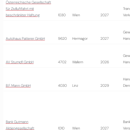
Österreichische Gesellschaft
für Zivilluftfahrt mit
Tran
beschränkter Haftung
1030
Wien
2027
Verk
Gew
Autohaus Patterer GmbH
9620
Hermagor
2027
Han
Gew
AV Stumpfl GmbH
4702
Wallern
2026
Han
Hand
B.F. Mann GmbH
4030
Linz
2029
Dien
Bank Gutmann
Bank
Aktiengesellschaft
1010
Wien
2027
Vers