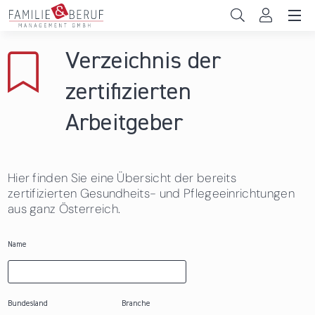
Direkt zum Inhalt
Unternehmen
Verzeichnis der
Gemeinden
zertifizierten
Hochschulen
Arbeitgeber
Persönliche Vereinbarkeit
Hier finden Sie eine Übersicht der bereits
Das sind wir
zertifizierten Gesundheits- und Pflegeeinrichtungen
aus ganz Österreich.
News & Events
Name
Bundesland
Branche