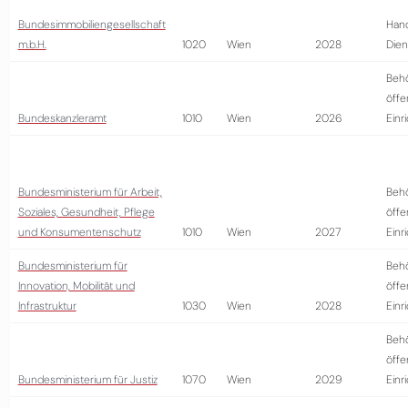
Bundesimmobiliengesellschaft
Hand
m.b.H.
1020
Wien
2028
Dien
Beh
öffe
Bundeskanzleramt
1010
Wien
2026
Einr
Bundesministerium für Arbeit,
Beh
Soziales, Gesundheit, Pflege
öffe
und Konsumentenschutz
1010
Wien
2027
Einr
Bundesministerium für
Beh
Innovation, Mobilität und
öffe
Infrastruktur
1030
Wien
2028
Einr
Beh
öffe
Bundesministerium für Justiz
1070
Wien
2029
Einr