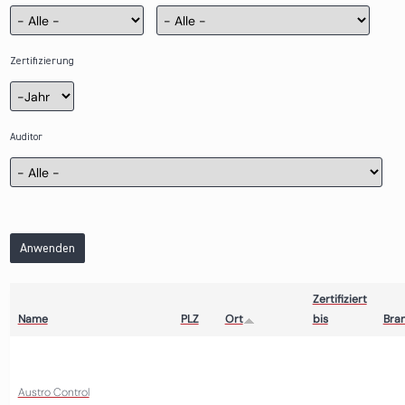
Zertifizierung
Zertifizierung
Jahr
Auditor
Anwenden
Zertifiziert
Name
PLZ
Ort
bis
Bra
Austro Control