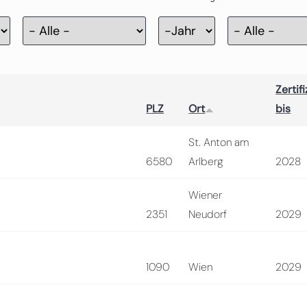
Zertifizierung
Jahr
Zertifi
PLZ
Ort
bis
St. Anton am
6580
Arlberg
2028
Wiener
2351
Neudorf
2029
1090
Wien
2029