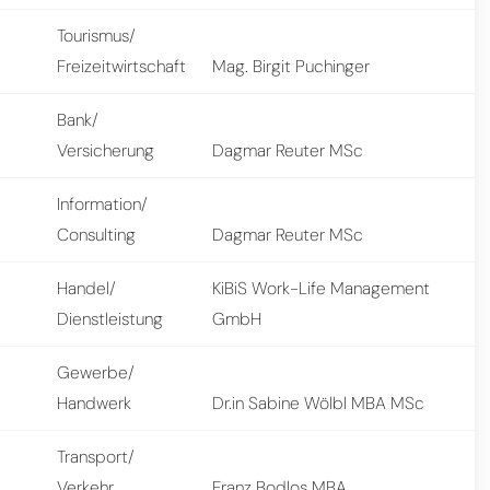
Tourismus/
Freizeitwirtschaft
Mag. Birgit Puchinger
Bank/
Versicherung
Dagmar Reuter MSc
Information/
Consulting
Dagmar Reuter MSc
Handel/
KiBiS Work-Life Management
Dienstleistung
GmbH
Gewerbe/
Handwerk
Dr.in Sabine Wölbl MBA MSc
Transport/
Verkehr
Franz Bodlos MBA