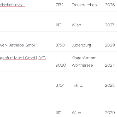
llschaft m.b.H
7132
Frauenkirchen
2026
1110
Wien
2027
zwerk Betriebs GmbH
8750
Judenburg
2029
agenfurt Mobil GmbH, BKG
Klagenfurt am
9020
Wörthersee
2027
3754
Irnfritz
2028
1110
Wien
2029