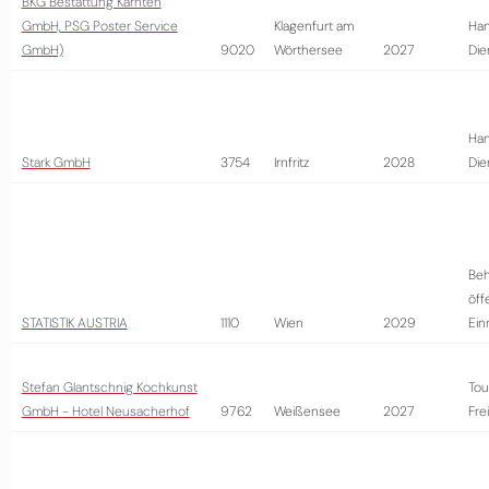
BKG Bestattung Kärnten
GmbH, PSG Poster Service
Klagenfurt am
Han
GmbH)
9020
Wörthersee
2027
Die
Han
Stark GmbH
3754
Irnfritz
2028
Die
Beh
öff
STATISTIK AUSTRIA
1110
Wien
2029
Ein
Stefan Glantschnig Kochkunst
Tou
GmbH - Hotel Neusacherhof
9762
Weißensee
2027
Fre