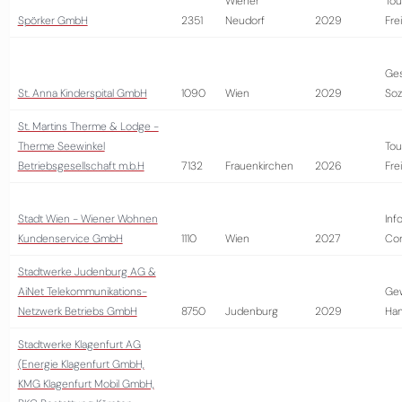
Wiener
Tou
Spörker GmbH
2351
Neudorf
2029
Fre
Ges
St. Anna Kinderspital GmbH
1090
Wien
2029
Soz
St. Martins Therme & Lodge -
Therme Seewinkel
Tou
Betriebsgesellschaft m.b.H
7132
Frauenkirchen
2026
Fre
Stadt Wien - Wiener Wohnen
Inf
Kundenservice GmbH
1110
Wien
2027
Con
Stadtwerke Judenburg AG &
AiNet Telekommunikations-
Ge
Netzwerk Betriebs GmbH
8750
Judenburg
2029
Ha
Stadtwerke Klagenfurt AG
(Energie Klagenfurt GmbH,
KMG Klagenfurt Mobil GmbH,