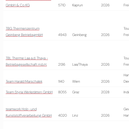
GmbH & Co KG
5710
Kaprun
2026
Fre
TBG Thermenzentrum
Tou
Geinberg BetriebsgmbH
4943
Geinberg
2026
Fre
TBL Therme Laa a.d. Thaya -
Tou
Betriebsgesellschaft m.b.H.
2136
Laa/Thaya
2026
Fre
Han
Team Harald Marschalek
1140
Wien
2026
Die
Team Styria Werkstätten GmbH
8055
Graz
2028
Ind
teamwork Holz- und
Ge
Kunststoffverarbeitung GmbH
4020
Linz
2026
Ha