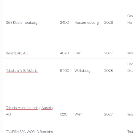
Ge
Stift Klosterneuburg
3400
Klosterneuburg
2026
Ha
Swietelsky AG
4020
Linz
2027
Ind
Han
Tabaktrafik Gräßl e.U.
9400
Wolfsberg
2028
Die
Takeda Manufacturing Austria
AG
1220
Wien
2027
Ind
TAUERN SPA WORLD Betriebs
Tou