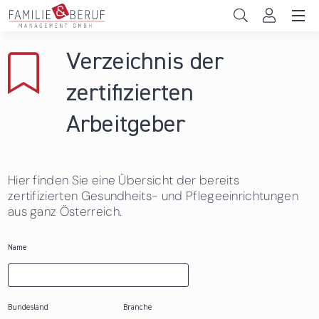
Direkt zum Inhalt
Unternehmen
Verzeichnis der
Gemeinden
zertifizierten
Hochschulen
Arbeitgeber
Persönliche Vereinbarkeit
Hier finden Sie eine Übersicht der bereits
Das sind wir
zertifizierten Gesundheits- und Pflegeeinrichtungen
aus ganz Österreich.
News & Events
Name
Bundesland
Branche