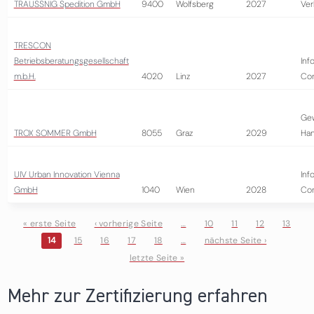
TRAUSSNIG Spedition GmbH
9400
Wolfsberg
2027
Ver
TRESCON
Betriebsberatungsgesellschaft
Inf
m.b.H.
4020
Linz
2027
Con
Ge
TROX SOMMER GmbH
8055
Graz
2029
Ha
UIV Urban Innovation Vienna
Inf
GmbH
1040
Wien
2028
Con
« erste Seite
‹ vorherige Seite
…
10
11
12
13
14
15
16
17
18
…
nächste Seite ›
Seiten
letzte Seite »
Mehr zur Zertifizierung erfahren