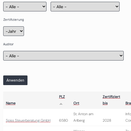
Zertifizierung
Zertifizierung
Jahr
Auditor
Anwenden
PLZ
Zertifiziert
Name
Ort
bis
Br
St. Anton am
Inf
Spiss Steuerberatung GmbH
6580
Arlberg
2028
Con