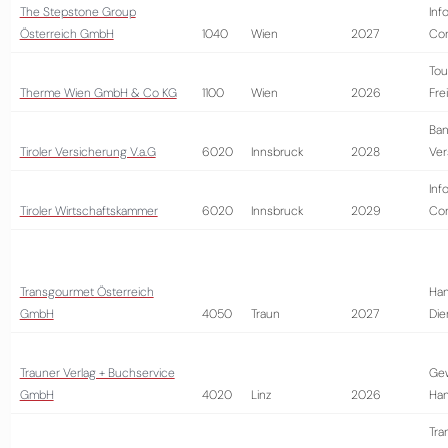
The Stepstone Group
Inf
Österreich GmbH
1040
Wien
2027
Con
Tou
Therme Wien GmbH & Co KG
1100
Wien
2026
Fre
Ban
Tiroler Versicherung V.a.G
6020
Innsbruck
2028
Ver
Inf
Tiroler Wirtschaftskammer
6020
Innsbruck
2029
Con
Transgourmet Österreich
Han
GmbH
4050
Traun
2027
Die
Trauner Verlag + Buchservice
Ge
GmbH
4020
Linz
2026
Ha
Tra