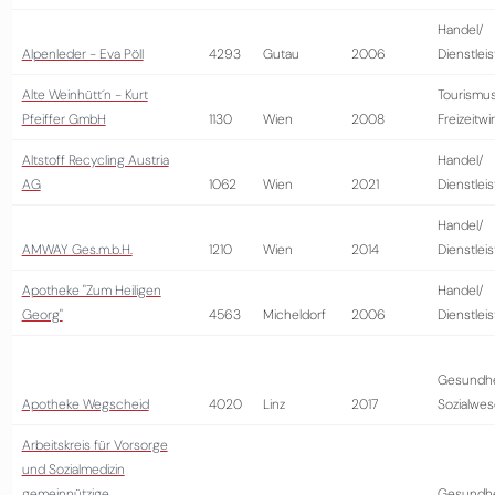
Handel/
Alpenleder - Eva Pöll
4293
Gutau
2006
Dienstlei
Alte Weinhütt´n - Kurt
Tourismus
Pfeiffer GmbH
1130
Wien
2008
Freizeitwi
Altstoff Recycling Austria
Handel/
AG
1062
Wien
2021
Dienstlei
Handel/
AMWAY Ges.m.b.H.
1210
Wien
2014
Dienstlei
Apotheke "Zum Heiligen
Handel/
Georg"
4563
Micheldorf
2006
Dienstlei
Gesundhe
Apotheke Wegscheid
4020
Linz
2017
Sozialwe
Arbeitskreis für Vorsorge
und Sozialmedizin
gemeinnützige
Gesundhe