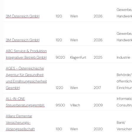
Gewerbe
3M Österreich GmbH
1120
Wien
2026
Handwer
Gewerbe
3M Österreich GmbH
1120
Wien
2026
Handwer
ABC Service & Produktion
Integrativer Betrieb GmbH
9020
Klagenfurt
2025
Industrie
AGES - Österreichische
Agentur für Gesundheit
Behörde/
und Ernährungssicherheit
öffentlic
GesmbH
1220
Wien
2017
Einrichtu
ALL-IN-ONE
Informati
SteuerberatungsgembH.
9500
Villach
2009
Consultin
Allianz Elementar
Versicherungs-
Bank/
Aktiengesellschaft
1130
Wien
2020
Versiche