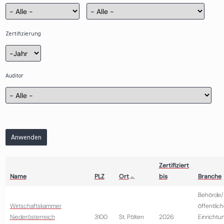
Zertifizierung
Zertifizierung
Jahr
Auditor
Anwenden
Zertifiziert
Name
PLZ
Ort
bis
Branche
Behörde/
Wirtschaftskammer
öffentlic
Niederösterreich
3100
St. Pölten
2026
Einrichtu