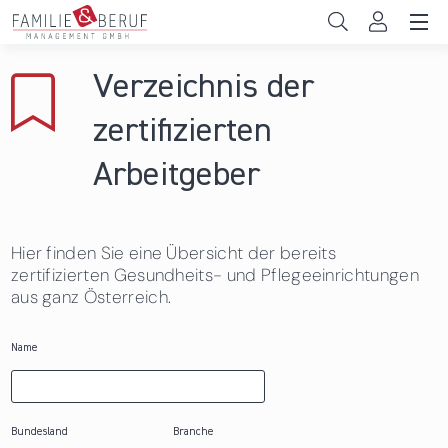
Direkt zum Inhalt
Unternehmen
Verzeichnis der
Gemeinden
zertifizierten
Hochschulen
Arbeitgeber
Persönliche Vereinbarkeit
Hier finden Sie eine Übersicht der bereits
Das sind wir
zertifizierten Gesundheits- und Pflegeeinrichtungen
aus ganz Österreich.
News & Events
Name
Bundesland
Branche