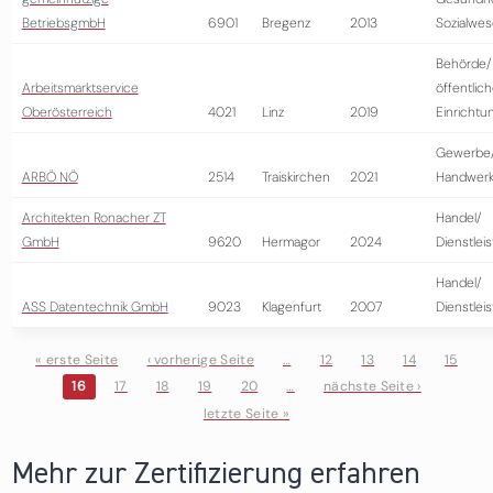
BetriebsgmbH
6901
Bregenz
2013
Sozialwe
Behörde/
Arbeitsmarktservice
öffentlic
Oberösterreich
4021
Linz
2019
Einrichtu
Gewerbe
ARBÖ NÖ
2514
Traiskirchen
2021
Handwer
Architekten Ronacher ZT
Handel/
GmbH
9620
Hermagor
2024
Dienstlei
Handel/
ASS Datentechnik GmbH
9023
Klagenfurt
2007
Dienstlei
« erste Seite
‹ vorherige Seite
…
12
13
14
15
16
17
18
19
20
…
nächste Seite ›
Seiten
letzte Seite »
Mehr zur Zertifizierung erfahren