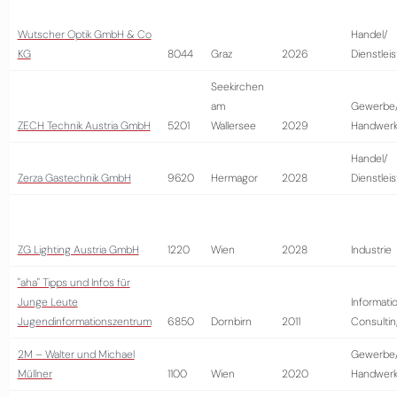
Wutscher Optik GmbH & Co
Handel/
KG
8044
Graz
2026
Dienstlei
Seekirchen
am
Gewerbe
ZECH Technik Austria GmbH
5201
Wallersee
2029
Handwer
Handel/
Zerza Gastechnik GmbH
9620
Hermagor
2028
Dienstlei
ZG Lighting Austria GmbH
1220
Wien
2028
Industrie
"aha" Tipps und Infos für
Junge Leute
Informati
Jugendinformationszentrum
6850
Dornbirn
2011
Consultin
2M – Walter und Michael
Gewerbe
Müllner
1100
Wien
2020
Handwer