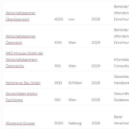
Behörde/
Wirtschaftskammer
öffentlic
Oberösterreich
4020
Linz
2028
Einrichtu
Behörde/
Wirtschaftskammer
öffentlic
Österreich
1045
Wien
2029
Einrichtu
WKO Inhouse GmbH der
Wirtschaftskammern
Informati
Österreichs
1100
Wien
2029
Consultin
Gewerbe
Wohlmeyer Bau GmbH
3100
St.Pölten
2028
Handwer
Wunschbaby Institut
Gesundhe
Feichtinger
1130
Wien
2028
Sozialwe
Bank/
Wüstenrot Gruppe
5020
Salzburg
2028
Versiche