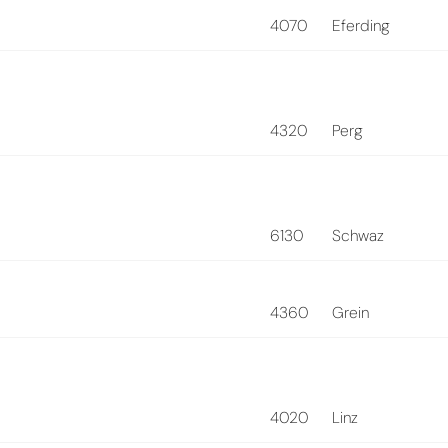
4070
Eferding
4320
Perg
6130
Schwaz
4360
Grein
4020
Linz