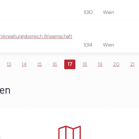
1010
Wien
- Verwaltungsbereich Wissenschaft
1014
Wien
13
14
15
16
17
18
19
20
21
ren