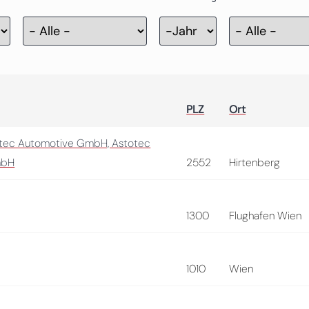
Zertifizierung
Jahr
PLZ
Ort
otec Automotive GmbH, Astotec
mbH
2552
Hirtenberg
1300
Flughafen Wien
1010
Wien