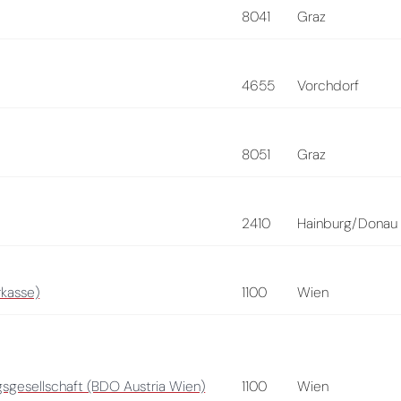
8041
Graz
4655
Vorchdorf
8051
Graz
2410
Hainburg/Donau
rkasse)
1100
Wien
gesellschaft (BDO Austria Wien)
1100
Wien