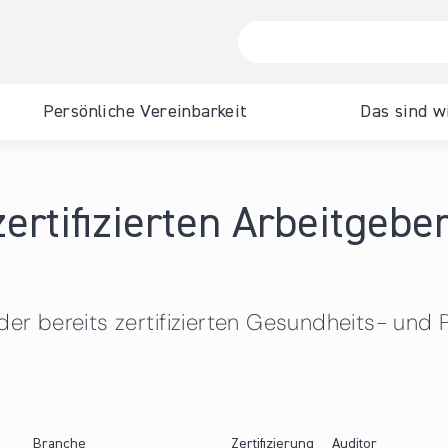
Persönliche Vereinbarkeit
Das sind w
erung für
Zertifizierung für Gemeinden
Zertifizierung für Hochschulen
Familie & Beruf Management GmbH
News
Schwerpunkt Gesund
Für Arbeitnehmend
hmen
Pflege
Events
Für Bürgerinnen und
ertifizierten Arbeitgebe
Zertifizierungsprozess
Unsere Auditorinnen und Auditoren
Team
 persönlichen Vereinbarkeit.
erungsprozess
Lizenzierte Auditorinn
UNICEF-Zusatzzertifikat "Kinderfreundliche
Unsere Zertifizierungsstellen
Kontakt
Für Personen mit B
Auditoren
Gemeinde"
te Auditorinnen und
Verzeichnis zertifizierter Hochschulen
Unsere Zertifizierungss
 der bereits zertifizierten Gesundheits- und
Zertifikat familienfreundlicheregion
tifizierungsstellen
Verzeichnis zertifiziert
Unsere Zertifizierungsstellen
Gesundheits- und
s zertifizierter
Verzeichnis zertifizierter Gemeinden
Pflegeeinrichtungen
er
Branche
Zertifizierung
Auditor