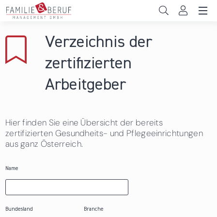
Direkt zum Inhalt
Unternehmen
Verzeichnis der
Gemeinden
zertifizierten
Hochschulen
Arbeitgeber
Persönliche Vereinbarkeit
Hier finden Sie eine Übersicht der bereits
Das sind wir
zertifizierten Gesundheits- und Pflegeeinrichtungen
aus ganz Österreich.
News & Events
Name
Bundesland
Branche