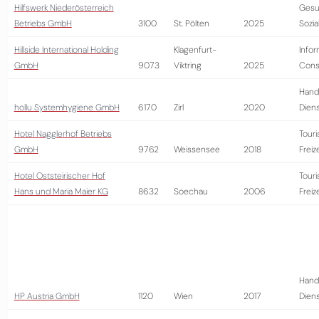
Hilfswerk Niederösterreich
Gesu
Betriebs GmbH
3100
St. Pölten
2025
Sozi
Hillside International Holding
Klagenfurt-
Infor
GmbH
9073
Viktring
2025
Cons
Hand
hollu Systemhygiene GmbH
6170
Zirl
2020
Diens
Hotel Nagglerhof Betriebs
Tour
GmbH
9762
Weissensee
2018
Freiz
Hotel Oststeirischer Hof
Tour
Hans und Maria Maier KG
8632
Soechau
2006
Freiz
Hand
HP Austria GmbH
1120
Wien
2017
Diens