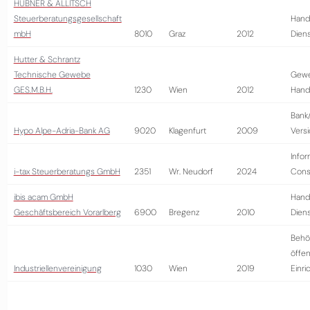
HUBNER & ALLITSCH
Steuerberatungsgesellschaft
Hand
mbH
8010
Graz
2012
Diens
Hutter & Schrantz
Technische Gewebe
Gewe
GES.M.B.H.
1230
Wien
2012
Hand
Bank
Hypo Alpe-Adria-Bank AG
9020
Klagenfurt
2009
Vers
Infor
i-tax Steuerberatungs GmbH
2351
Wr. Neudorf
2024
Cons
ibis acam GmbH
Hand
Geschäftsbereich Vorarlberg
6900
Bregenz
2010
Diens
Behö
öffen
Industriellenvereinigung
1030
Wien
2019
Einri