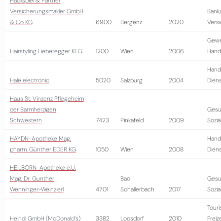
Hackspiel & Partner
Versicherungsmakler GmbH
Bank
& Co KG
6900
Bergenz
2020
Vers
Gewe
Hairstyling Liebetegger KEG
1200
Wien
2006
Hand
Hand
Hale electronic
5020
Salzburg
2004
Diens
Haus St. Vinzenz Pflegeheim
der Barmherzigen
Gesu
Schwestern
7423
Pinkafeld
2009
Sozi
HAYDN-Apotheke Mag.
Hand
pharm. Günther EDER KG
1050
Wien
2008
Diens
HEILBORN-Apotheke e.U.
Mag. Dr. Gunther
Bad
Gesu
Wenninger-Weinzierl
4701
Schallerbach
2017
Sozi
Tour
Heindl GmbH (McDonald´s)
3382
Loosdorf
2010
Freiz