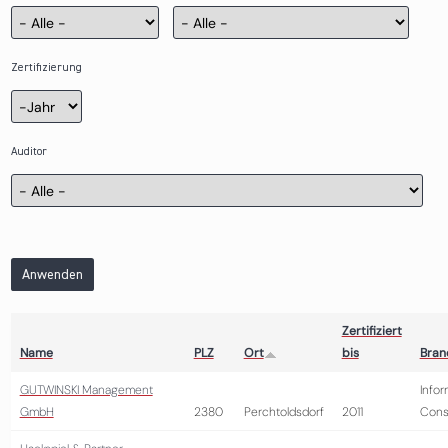
Zertifizierung
Zertifizierung
Jahr
Auditor
Anwenden
Zertifiziert
Name
PLZ
Ort
bis
Bran
GUTWINSKI Management
Infor
GmbH
2380
Perchtoldsdorf
2011
Cons