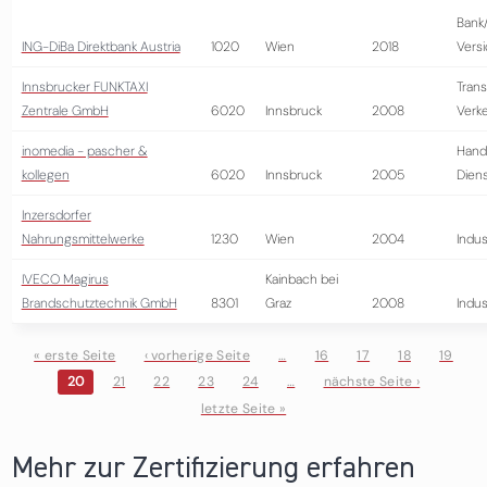
Bank
ING-DiBa Direktbank Austria
1020
Wien
2018
Vers
Innsbrucker FUNKTAXI
Trans
Zentrale GmbH
6020
Innsbruck
2008
Verk
inomedia - pascher &
Hand
kollegen
6020
Innsbruck
2005
Diens
Inzersdorfer
Nahrungsmittelwerke
1230
Wien
2004
Indus
IVECO Magirus
Kainbach bei
Brandschutztechnik GmbH
8301
Graz
2008
Indus
« erste Seite
‹ vorherige Seite
…
16
17
18
19
20
21
22
23
24
…
nächste Seite ›
Seiten
letzte Seite »
Mehr zur Zertifizierung erfahren