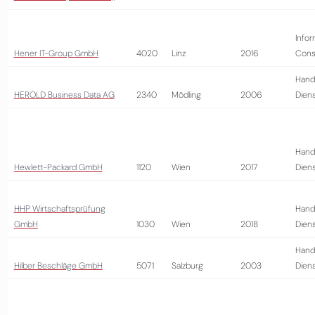
Infor
Hener IT-Group GmbH
4020
Linz
2016
Cons
Hand
HEROLD Business Data AG
2340
Mödling
2006
Diens
Hand
Hewlett-Packard GmbH
1120
Wien
2017
Diens
HHP Wirtschaftsprüfung
Hand
GmbH
1030
Wien
2018
Diens
Hand
Hilber Beschläge GmbH
5071
Salzburg
2003
Diens