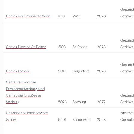
Gesundh
Caritas der Erzdiözese Wien
1160
Wien
2026
Sozialw
Gesundh
Caritas Diözese St. Pölten
3100
St. Pölten
2028
Sozialw
Gesundh
Caritas Kärnten
9010
Klagenfurt
2028
Sozialw
Caritasverband der
Erzdiözese Salzburg und
Caritas der Erzdiözese
Gesundh
Salzburg
5020
Salzburg
2027
Sozialw
Casablanca Hotelsoftware
Informat
GmbH
6491
Schönwies
2028
Consult