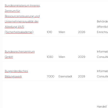
Bundesministerium Inneres,
Zentrum für
Ressourcensteuerung und
Unternehmensqualität der
Behörde
Abteilung I/A/5
öffentli
(Sicherheitsakademie)
1010
Wien
2026
Einricht
Bundesrechenzentrum
Informat
GmbH
1030
Wien
2029
Consult
Burgenländisches
Informat
Bildungswerk
7000
Eisenstadt
2028
Consult
Handel/