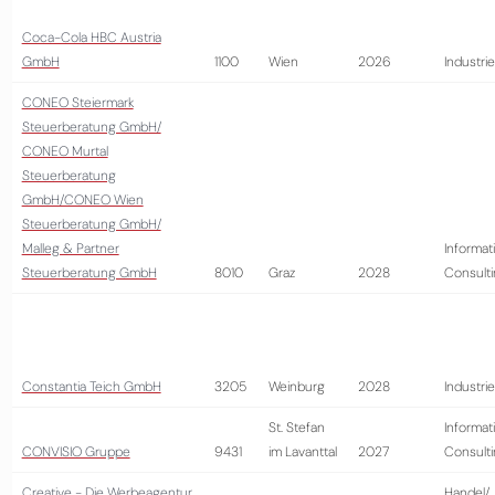
Coca-Cola HBC Austria
GmbH
1100
Wien
2026
Industrie
CONEO Steiermark
Steuerberatung GmbH/
CONEO Murtal
Steuerberatung
GmbH/CONEO Wien
Steuerberatung GmbH/
Malleg & Partner
Informat
Steuerberatung GmbH
8010
Graz
2028
Consult
Constantia Teich GmbH
3205
Weinburg
2028
Industrie
St. Stefan
Informat
CONVISIO Gruppe
9431
im Lavanttal
2027
Consult
Creative - Die Werbeagentur
Handel/