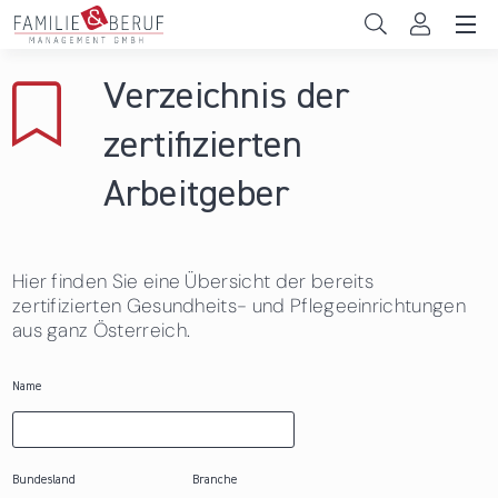
Direkt zum Inhalt
Unternehmen
Verzeichnis der
Gemeinden
zertifizierten
Hochschulen
Arbeitgeber
Persönliche Vereinbarkeit
Hier finden Sie eine Übersicht der bereits
Das sind wir
zertifizierten Gesundheits- und Pflegeeinrichtungen
aus ganz Österreich.
News & Events
Name
Bundesland
Branche