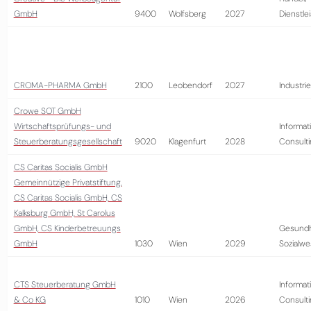
GmbH
9400
Wolfsberg
2027
Dienstle
CROMA-PHARMA GmbH
2100
Leobendorf
2027
Industrie
Crowe SOT GmbH
Wirtschaftsprüfungs- und
Informat
Steuerberatungsgesellschaft
9020
Klagenfurt
2028
Consult
CS Caritas Socialis GmbH
Gemeinnützige Privatstiftung,
CS Caritas Socialis GmbH, CS
Kalksburg GmbH, St Carolus
GmbH, CS Kinderbetreuungs
Gesundh
GmbH
1030
Wien
2029
Sozialw
CTS Steuerberatung GmbH
Informat
& Co KG
1010
Wien
2026
Consult