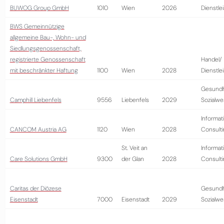
BUWOG Group GmbH
1010
Wien
2026
Dienstle
BWS Gemeinnützige
allgemeine Bau-, Wohn- und
Siedlungsgenossenschaft,
registrierte Genossenschaft
Handel/
mit beschränkter Haftung
1100
Wien
2028
Dienstle
Gesundh
Camphill Liebenfels
9556
Liebenfels
2029
Sozialw
Informat
CANCOM Austria AG
1120
Wien
2028
Consult
St. Veit an
Informat
Care Solutions GmbH
9300
der Glan
2028
Consult
Caritas der Diözese
Gesundh
Eisenstadt
7000
Eisenstadt
2029
Sozialw