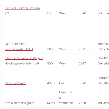
Central European Gas Hub
AG
1210
Wien
2026
Industrie
CERHA HEMPEL
Informat
Rechtsanwälte GmbH
1010
Wien
2029
Consult
Chemische Fabrik Dr. Weigert
Handel/
Handelsgesellschaft m.b.H.
1100
Wien
2027
Dienstle
Handel/
Citrocasa GmbH
4020
Linz
2026
Dienstle
Klagenfurt
am
cms electronics gmbh
9020
Wörthersee
2028
Industrie