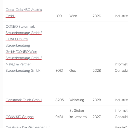
Coca-Cola HBC Austria
GmbH
1100
Wien
2026
Industrie
CONEO Steiermark
Steuerberatung GmbH/
CONEO Murtal
Steuerberatung
GmbH/CONEO Wien
Steuerberatung GmbH/
Malleg & Partner
Informat
Steuerberatung GmbH
8010
Graz
2028
Consult
Constantia Teich GmbH
3205
Weinburg
2028
Industrie
St. Stefan
Informat
CONVISIO Gruppe
9431
im Lavanttal
2027
Consult
Creative - Die Werbeagentur
Handel/