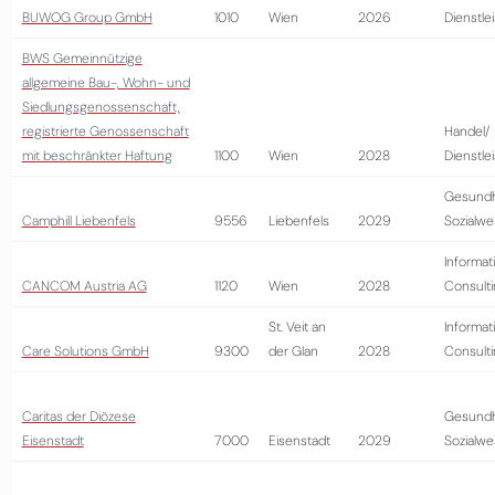
BUWOG Group GmbH
1010
Wien
2026
Dienstle
BWS Gemeinnützige
allgemeine Bau-, Wohn- und
Siedlungsgenossenschaft,
registrierte Genossenschaft
Handel/
mit beschränkter Haftung
1100
Wien
2028
Dienstle
Gesundh
Camphill Liebenfels
9556
Liebenfels
2029
Sozialw
Informat
CANCOM Austria AG
1120
Wien
2028
Consult
St. Veit an
Informat
Care Solutions GmbH
9300
der Glan
2028
Consult
Caritas der Diözese
Gesundh
Eisenstadt
7000
Eisenstadt
2029
Sozialw