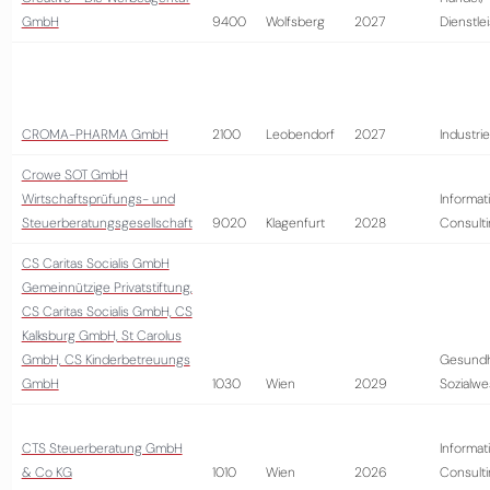
GmbH
9400
Wolfsberg
2027
Dienstle
CROMA-PHARMA GmbH
2100
Leobendorf
2027
Industrie
Crowe SOT GmbH
Wirtschaftsprüfungs- und
Informat
Steuerberatungsgesellschaft
9020
Klagenfurt
2028
Consult
CS Caritas Socialis GmbH
Gemeinnützige Privatstiftung,
CS Caritas Socialis GmbH, CS
Kalksburg GmbH, St Carolus
GmbH, CS Kinderbetreuungs
Gesundh
GmbH
1030
Wien
2029
Sozialw
CTS Steuerberatung GmbH
Informat
& Co KG
1010
Wien
2026
Consult