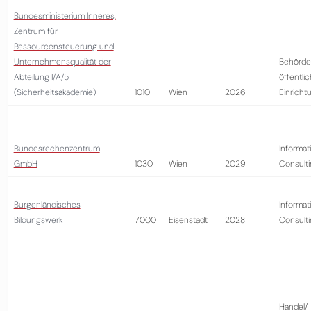
Bundesministerium Inneres,
Zentrum für
Ressourcensteuerung und
Unternehmensqualität der
Behörde
Abteilung I/A/5
öffentli
(Sicherheitsakademie)
1010
Wien
2026
Einricht
Bundesrechenzentrum
Informat
GmbH
1030
Wien
2029
Consult
Burgenländisches
Informat
Bildungswerk
7000
Eisenstadt
2028
Consult
Handel/