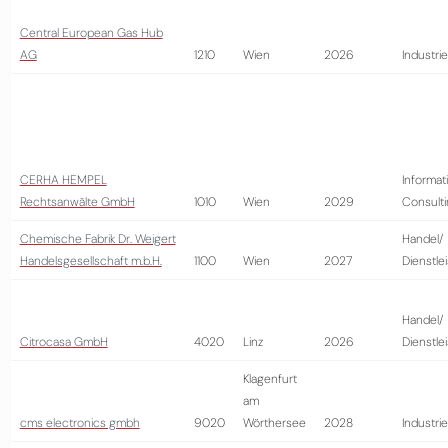
Central European Gas Hub
AG
1210
Wien
2026
Industrie
CERHA HEMPEL
Informat
Rechtsanwälte GmbH
1010
Wien
2029
Consult
Chemische Fabrik Dr. Weigert
Handel/
Handelsgesellschaft m.b.H.
1100
Wien
2027
Dienstle
Handel/
Citrocasa GmbH
4020
Linz
2026
Dienstle
Klagenfurt
am
cms electronics gmbh
9020
Wörthersee
2028
Industrie