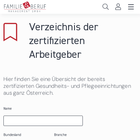
Direkt zum Inhalt
Unternehmen
Verzeichnis der
Gemeinden
zertifizierten
Hochschulen
Arbeitgeber
Persönliche Vereinbarkeit
Hier finden Sie eine Übersicht der bereits
Das sind wir
zertifizierten Gesundheits- und Pflegeeinrichtungen
aus ganz Österreich.
News & Events
Name
Bundesland
Branche