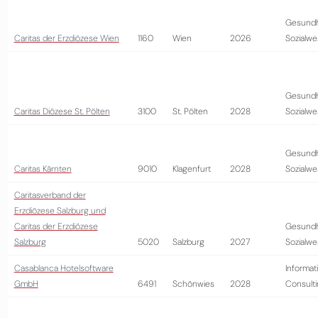
Gesundh
Caritas der Erzdiözese Wien
1160
Wien
2026
Sozialw
Gesundh
Caritas Diözese St. Pölten
3100
St. Pölten
2028
Sozialw
Gesundh
Caritas Kärnten
9010
Klagenfurt
2028
Sozialw
Caritasverband der
Erzdiözese Salzburg und
Caritas der Erzdiözese
Gesundh
Salzburg
5020
Salzburg
2027
Sozialw
Casablanca Hotelsoftware
Informat
GmbH
6491
Schönwies
2028
Consult