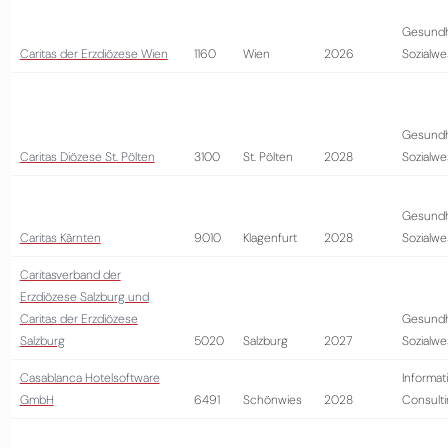
Gesundh
Caritas der Erzdiözese Wien
1160
Wien
2026
Sozialw
Gesundh
Caritas Diözese St. Pölten
3100
St. Pölten
2028
Sozialw
Gesundh
Caritas Kärnten
9010
Klagenfurt
2028
Sozialw
Caritasverband der
Erzdiözese Salzburg und
Caritas der Erzdiözese
Gesundh
Salzburg
5020
Salzburg
2027
Sozialw
Casablanca Hotelsoftware
Informat
GmbH
6491
Schönwies
2028
Consult