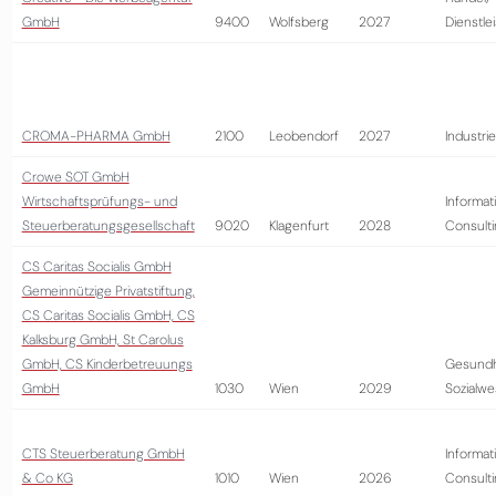
GmbH
9400
Wolfsberg
2027
Dienstle
CROMA-PHARMA GmbH
2100
Leobendorf
2027
Industrie
Crowe SOT GmbH
Wirtschaftsprüfungs- und
Informat
Steuerberatungsgesellschaft
9020
Klagenfurt
2028
Consult
CS Caritas Socialis GmbH
Gemeinnützige Privatstiftung,
CS Caritas Socialis GmbH, CS
Kalksburg GmbH, St Carolus
GmbH, CS Kinderbetreuungs
Gesundh
GmbH
1030
Wien
2029
Sozialw
CTS Steuerberatung GmbH
Informat
& Co KG
1010
Wien
2026
Consult