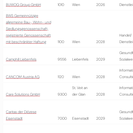
BUWOG Group GmbH
1010
Wien
2026
Dienstle
BWS Gemeinnützige
allgemeine Bau-, Wohn- und
Siedlungsgenossenschaft,
registrierte Genossenschaft
Handel/
mit beschränkter Haftung
1100
Wien
2028
Dienstle
Gesundh
Camphill Liebenfels
9556
Liebenfels
2029
Sozialw
Informat
CANCOM Austria AG
1120
Wien
2028
Consult
St. Veit an
Informat
Care Solutions GmbH
9300
der Glan
2028
Consult
Caritas der Diözese
Gesundh
Eisenstadt
7000
Eisenstadt
2029
Sozialw