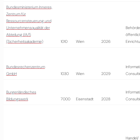
Bundesministerium Inneres,
Zentrum für
Ressourcensteuerung und
Unternehmensqualität der
Behörde
Abteilung I/A/5
öffentli
(Sicherheitsakademie)
1010
Wien
2026
Einricht
Bundesrechenzentrum
Informat
GmbH
1030
Wien
2029
Consult
Burgenländisches
Informat
Bildungswerk
7000
Eisenstadt
2028
Consult
Handel/