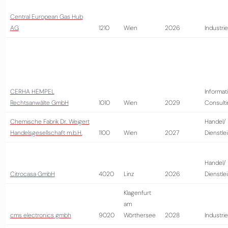
Central European Gas Hub
AG
1210
Wien
2026
Industrie
CERHA HEMPEL
Informat
Rechtsanwälte GmbH
1010
Wien
2029
Consult
Chemische Fabrik Dr. Weigert
Handel/
Handelsgesellschaft m.b.H.
1100
Wien
2027
Dienstle
Handel/
Citrocasa GmbH
4020
Linz
2026
Dienstle
Klagenfurt
am
cms electronics gmbh
9020
Wörthersee
2028
Industrie