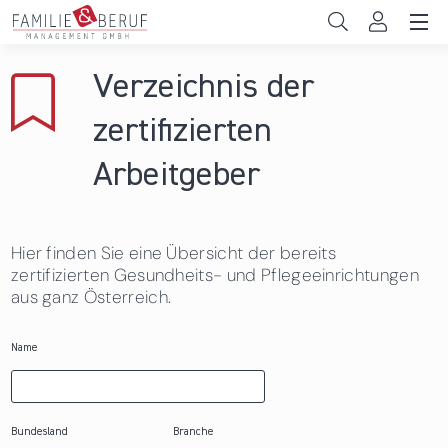
Direkt zum Inhalt
Unternehmen
Verzeichnis der
Gemeinden
zertifizierten
Hochschulen
Arbeitgeber
Persönliche Vereinbarkeit
Hier finden Sie eine Übersicht der bereits
Das sind wir
zertifizierten Gesundheits- und Pflegeeinrichtungen
aus ganz Österreich.
News & Events
Name
Bundesland
Branche