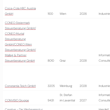
Coca-Cola HBC Austria
GmbH
1100
Wien
2026
Industrie
CONEO Steiermark
Steuerberatung GmbH/
CONEO Murtal
Steuerberatung
GmbH/CONEO Wien
Steuerberatung GmbH/
Malleg & Partner
Informat
Steuerberatung GmbH
8010
Graz
2028
Consult
Constantia Teich GmbH
3205
Weinburg
2028
Industrie
St. Stefan
Informat
CONVISIO Gruppe
9431
im Lavanttal
2027
Consult
Creative - Die Werbeagentur
Handel/