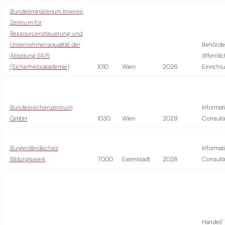
Bundesministerium Inneres,
Zentrum für
Ressourcensteuerung und
Unternehmensqualität der
Behörde
Abteilung I/A/5
öffentli
(Sicherheitsakademie)
1010
Wien
2026
Einricht
Bundesrechenzentrum
Informat
GmbH
1030
Wien
2029
Consult
Burgenländisches
Informat
Bildungswerk
7000
Eisenstadt
2028
Consult
Handel/