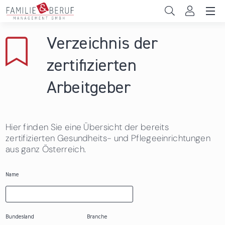
Direkt zum Inhalt
Unternehmen
Verzeichnis der
Gemeinden
zertifizierten
Hochschulen
Arbeitgeber
Persönliche Vereinbarkeit
Hier finden Sie eine Übersicht der bereits
Das sind wir
zertifizierten Gesundheits- und Pflegeeinrichtungen
aus ganz Österreich.
News & Events
Name
Bundesland
Branche