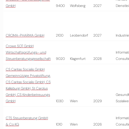
GmbH
9400
Wolfsberg
2027
Dienstle
CROMA-PHARMA GmbH
2100
Leobendorf
2027
Industrie
Crowe SOT GmbH
Wirtschaftsprüfungs- und
Informat
Steuerberatungsgesellschaft
9020
Klagenfurt
2028
Consult
CS Caritas Socialis GmbH
Gemeinnützige Privatstiftung,
CS Caritas Socialis GmbH, CS
Kalksburg GmbH, St Carolus
GmbH, CS Kinderbetreuungs
Gesundh
GmbH
1030
Wien
2029
Sozialw
CTS Steuerberatung GmbH
Informat
& Co KG
1010
Wien
2026
Consult