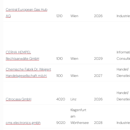
Central European Gas Hub
AG
1210
Wien
2026
Industrie
CERHA HEMPEL
Informat
Rechtsanwälte GmbH
1010
Wien
2029
Consult
Chemische Fabrik Dr. Weigert
Handel/
Handelsgesellschaft m.b.H.
1100
Wien
2027
Dienstle
Handel/
Citrocasa GmbH
4020
Linz
2026
Dienstle
Klagenfurt
am
cms electronics gmbh
9020
Wörthersee
2028
Industrie