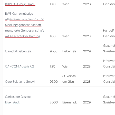
BUWOG Group GmbH
1010
Wien
2026
Dienstle
BWS Gemeinnützige
allgemeine Bau-, Wohn- und
Siedlungsgenossenschaft,
registrierte Genossenschaft
Handel/
mit beschränkter Haftung
1100
Wien
2028
Dienstle
Gesundh
Camphill Liebenfels
9556
Liebenfels
2029
Sozialw
Informat
CANCOM Austria AG
1120
Wien
2028
Consult
St. Veit an
Informat
Care Solutions GmbH
9300
der Glan
2028
Consult
Caritas der Diözese
Gesundh
Eisenstadt
7000
Eisenstadt
2029
Sozialw