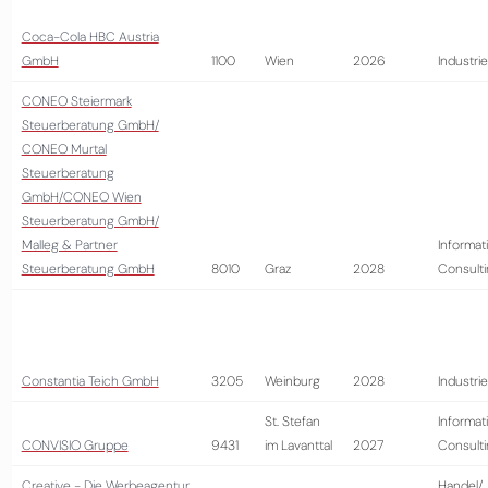
Coca-Cola HBC Austria
GmbH
1100
Wien
2026
Industrie
CONEO Steiermark
Steuerberatung GmbH/
CONEO Murtal
Steuerberatung
GmbH/CONEO Wien
Steuerberatung GmbH/
Malleg & Partner
Informat
Steuerberatung GmbH
8010
Graz
2028
Consult
Constantia Teich GmbH
3205
Weinburg
2028
Industrie
St. Stefan
Informat
CONVISIO Gruppe
9431
im Lavanttal
2027
Consult
Creative - Die Werbeagentur
Handel/