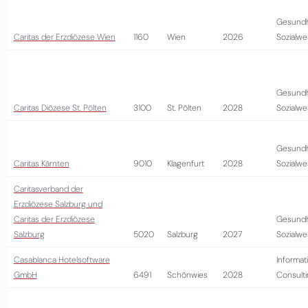
Gesundh
Caritas der Erzdiözese Wien
1160
Wien
2026
Sozialw
Gesundh
Caritas Diözese St. Pölten
3100
St. Pölten
2028
Sozialw
Gesundh
Caritas Kärnten
9010
Klagenfurt
2028
Sozialw
Caritasverband der
Erzdiözese Salzburg und
Caritas der Erzdiözese
Gesundh
Salzburg
5020
Salzburg
2027
Sozialw
Casablanca Hotelsoftware
Informat
GmbH
6491
Schönwies
2028
Consult