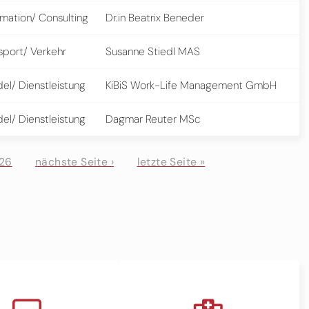
rmation/ Consulting
Dr.in Beatrix Beneder
sport/ Verkehr
Susanne Stiedl MAS
el/ Dienstleistung
KiBiS Work-Life Management GmbH
el/ Dienstleistung
Dagmar Reuter MSc
26
nächste Seite ›
letzte Seite »