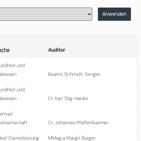
Anwenden
nche
Auditor
undheit und
alwesen
Beatrix Schmidt-Senger
undheit und
alwesen
Dr. Karl Tölg-Hanke
ismus/
zeitwirtschaft
Dr. Johannes Pfaffenhuemer
el/ Dienstleistung
MMag.a Margit Burger