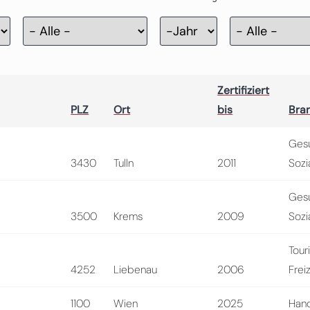
Zertifizierung
Jahr
Zertifiziert
PLZ
Ort
bis
Bra
Ges
3430
Tulln
2011
Sozi
Ges
3500
Krems
2009
Sozi
Tour
4252
Liebenau
2006
Frei
1100
Wien
2025
Hand