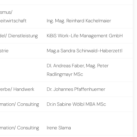
ismus/
zeitwirtschaft
Ing. Mag. Reinhard Kachelmaier
el/ Dienstleistung
KiBiS Work-Life Management GmbH
strie
Mag.a Sandra Schinwald-Haberzettl
DI. Andreas Faber, Mag. Peter
Radlingmayr MSc
erbe/ Handwerk
Dr. Johannes Pfaffenhuemer
rmation/ Consulting
Dr.in Sabine Wölbl MBA MSc
rmation/ Consulting
Irene Slama