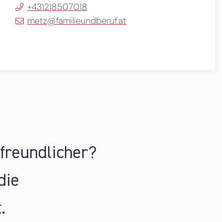
+431218507018
metz@familieundberuf.at
nfreundlicher?
die
.