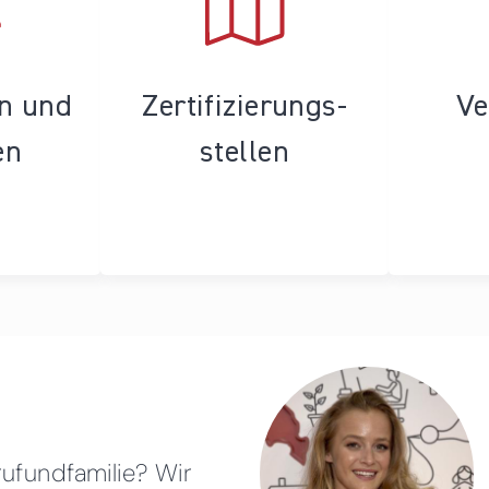
en und
Zertifizierungs­
Ve
en
stellen
rufundfamilie? Wir