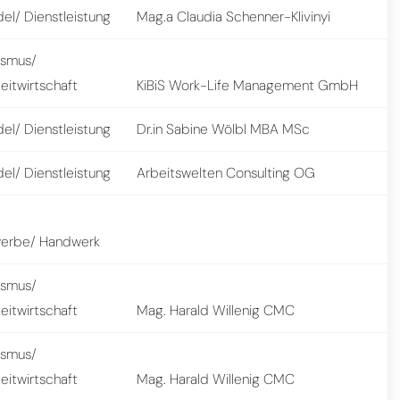
el/ Dienstleistung
Mag.a Claudia Schenner-Klivinyi
ismus/
zeitwirtschaft
KiBiS Work-Life Management GmbH
el/ Dienstleistung
Dr.in Sabine Wölbl MBA MSc
el/ Dienstleistung
Arbeitswelten Consulting OG
erbe/ Handwerk
ismus/
zeitwirtschaft
Mag. Harald Willenig CMC
ismus/
zeitwirtschaft
Mag. Harald Willenig CMC