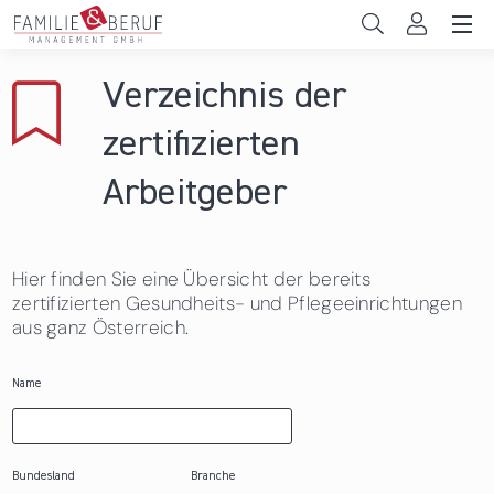
Direkt zum Inhalt
Unternehmen
Verzeichnis der
Gemeinden
zertifizierten
Hochschulen
Arbeitgeber
Persönliche Vereinbarkeit
Hier finden Sie eine Übersicht der bereits
Das sind wir
zertifizierten Gesundheits- und Pflegeeinrichtungen
aus ganz Österreich.
News & Events
Name
Bundesland
Branche