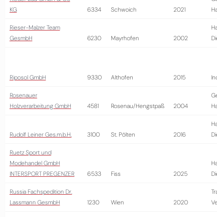
KG
6334
Schwoich
2021
H
Rieser-Malzer Team
Ha
GesmbH
6230
Mayrhofen
2002
Di
Riposol GmbH
9330
Althofen
2015
In
Rosenauer
G
Holzverarbeitung GmbH
4581
Rosenau/Hengstpaß
2004
H
Ha
Rudolf Leiner Ges.m.b.H.
3100
St. Pölten
2016
Di
Ruetz Sport und
Modehandel GmbH
Ha
INTERSPORT PREGENZER
6533
Fiss
2025
Di
Russia Fachspedition Dr.
Tr
Lassmann GesmbH
1230
Wien
2020
Ve