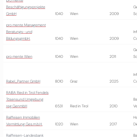
pro mente
Beschäftigungsprojekte
G
GmbH
1040
Wien
2009
So
pro mente Management
Beratungs- und
In
BildungsgmbH.
1040
Wien
2009
Co
G
pro mente Wien
1040
Wien
2011
So
In
Rabel_Partner GmbH
8010
Graz
2025
Co
RAIBA Ried in Tirol Fendels
Tösensund Umgebung
Ba
reg GenmbH
6531
Ried in Tirol
2010
Ve
Raiffeisen Immobilien
Ha
Vermittlung Ges.m.b.H.
1020
Wien
2017
Di
Raiffeisen-Landesbank
Ba