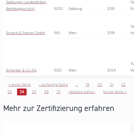
Salzburger Landeskliniken
G
Betriebsges.m.b.H.
5020
Salzburg
2010
So
G
Schenk & Partner GmbH
1140
Wien
2019
H
Tr
Schenker & Co AG
1020
Wien
2024
Ve
« erste Seite
‹ vorherige Seite
…
19
20
21
22
23
24
25
26
27
nächste Seite ›
letzte Seite »
Seiten
Mehr zur Zertifizierung erfahren