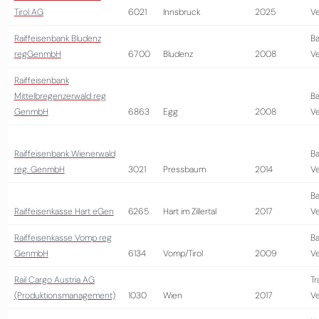
Tirol AG
6021
Innsbruck
2025
Ve
Raiffeisenbank Bludenz
Ba
regGenmbH
6700
Bludenz
2008
Ve
Raiffeisenbank
Mittelbregenzerwald reg
Ba
GenmbH
6863
Egg
2008
Ve
Raiffeisenbank Wienerwald
Ba
reg. GenmbH
3021
Pressbaum
2014
Ve
Ba
Raiffeisenkasse Hart eGen
6265
Hart im Zillertal
2017
Ve
Raiffeisenkasse Vomp reg
Ba
GenmbH
6134
Vomp/Tirol
2009
Ve
Rail Cargo Austria AG
Tr
(Produktionsmanagement)
1030
Wien
2017
Ve