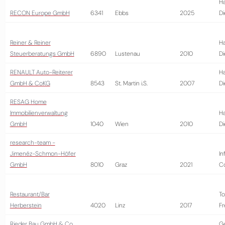
Ha
RECON Europe GmbH
6341
Ebbs
2025
Di
Reiner & Reiner
Ha
Steuerberatungs GmbH
6890
Lustenau
2010
Di
RENAULT Auto-Reiterer
Ha
GmbH & CoKG
8543
St. Martin i.S.
2007
Di
RESAG Home
Immobilienverwaltung
Ha
GmbH
1040
Wien
2010
Di
research-team -
Jimenéz-Schmon-Höfer
In
GmbH
8010
Graz
2021
Co
Restaurant/Bar
To
Herberstein
4020
Linz
2017
Fr
Rieder Bau GmbH & Co
G