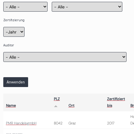
Zertifizierung
Zertifizierung
Jahr
Auditor
Anwenden
PLZ
Zertifiziert
Name
Ort
bis
B
Ha
PMR HandelsgmbH
8042
Graz
2017
Di