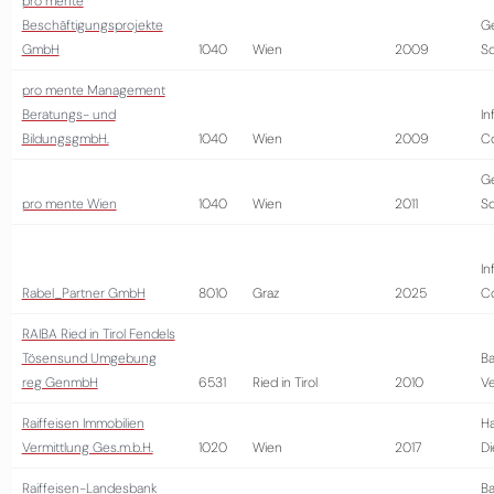
pro mente
Beschäftigungsprojekte
G
GmbH
1040
Wien
2009
So
pro mente Management
Beratungs- und
In
BildungsgmbH.
1040
Wien
2009
Co
G
pro mente Wien
1040
Wien
2011
So
In
Rabel_Partner GmbH
8010
Graz
2025
Co
RAIBA Ried in Tirol Fendels
Tösensund Umgebung
Ba
reg GenmbH
6531
Ried in Tirol
2010
Ve
Raiffeisen Immobilien
Ha
Vermittlung Ges.m.b.H.
1020
Wien
2017
Di
Raiffeisen-Landesbank
Ba