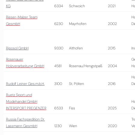
KG
6334
Schwoich
2021
H
Rieser-Malzer Team
Ha
GesmbH
6230
Mayrhofen
2002
Di
Riposol GmbH
9330
Althofen
2015
In
Rosenauer
G
Holzverarbeitung GmbH
4581
Rosenau/Hengstpaß
2004
H
Ha
Rudolf Leiner Ges.m.b.H.
3100
St. Pölten
2016
Di
Ruetz Sport und
Modehandel GmbH
Ha
INTERSPORT PREGENZER
6533
Fiss
2025
Di
Russia Fachspedition Dr.
Tr
Lassmann GesmbH
1230
Wien
2020
Ve