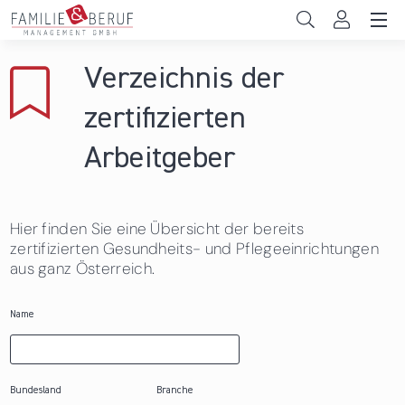
Direkt zum Inhalt
Unternehmen
Verzeichnis der
Gemeinden
zertifizierten
Hochschulen
Arbeitgeber
Persönliche Vereinbarkeit
Hier finden Sie eine Übersicht der bereits
Das sind wir
zertifizierten Gesundheits- und Pflegeeinrichtungen
aus ganz Österreich.
News & Events
Name
Bundesland
Branche