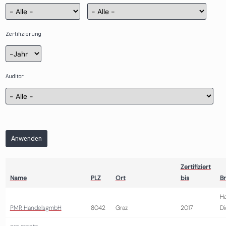
Zertifizierung
Zertifizierung
Jahr
Auditor
Anwenden
Zertifiziert
Name
PLZ
Ort
bis
B
Ha
PMR HandelsgmbH
8042
Graz
2017
Di