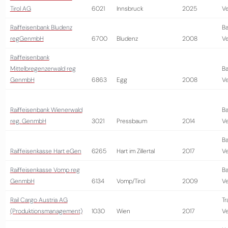
Tirol AG
6021
Innsbruck
2025
Ve
Raiffeisenbank Bludenz
Ba
regGenmbH
6700
Bludenz
2008
Ve
Raiffeisenbank
Mittelbregenzerwald reg
Ba
GenmbH
6863
Egg
2008
Ve
Raiffeisenbank Wienerwald
Ba
reg. GenmbH
3021
Pressbaum
2014
Ve
Ba
Raiffeisenkasse Hart eGen
6265
Hart im Zillertal
2017
Ve
Raiffeisenkasse Vomp reg
Ba
GenmbH
6134
Vomp/Tirol
2009
Ve
Rail Cargo Austria AG
Tr
(Produktionsmanagement)
1030
Wien
2017
Ve