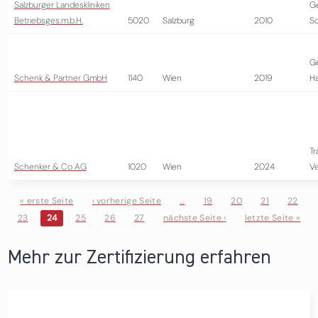
Salzburger Landeskliniken
G
Betriebsges.m.b.H.
5020
Salzburg
2010
So
G
Schenk & Partner GmbH
1140
Wien
2019
H
Tr
Schenker & Co AG
1020
Wien
2024
Ve
« erste Seite
‹ vorherige Seite
…
19
20
21
22
23
24
25
26
27
nächste Seite ›
letzte Seite »
Seiten
Mehr zur Zertifizierung erfahren