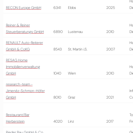
Ha
RECON Europe GmbH
6341
Ebbs
2025
Di
Reiner & Reiner
Ha
Steuerberatungs GmbH
6890
Lustenau
2010
Di
RENAULT Auto-Reiterer
Ha
GmbH & CoKG
8543
St. Martin i.S.
2007
Di
RESAG Home
Immobilienverwaltung
Ha
GmbH
1040
Wien
2010
Di
research-team -
Jimenéz-Schmon-Höfer
In
GmbH
8010
Graz
2021
Co
Restaurant/Bar
To
Herberstein
4020
Linz
2017
Fr
Rieder Bau GmbH & Co
G