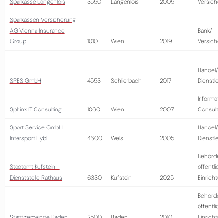
Sparkasse Langenlois
3550
Langenlois
2009
Versich
Sparkassen Versicherung
AG Vienna Insurance
Bank/
Group
1010
Wien
2019
Versich
Handel/
SPES GmbH
4553
Schlierbach
2017
Dienstl
Informa
Sphinx IT Consulting
1060
Wien
2007
Consult
Sport Service GmbH
Handel/
Intersport Eybl
4600
Wels
2005
Dienstl
Behörd
Stadtamt Kufstein -
öffentli
Dienststelle Rathaus
6330
Kufstein
2025
Einrich
Behörd
öffentli
Stadtgemeinde Baden
2500
Baden
2010
Einrich