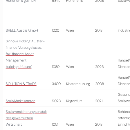
Hohenems gGmbH
6845
Hohenems
2008
Sozialw
SHELL Austria GmbH
1220
Wien
2018
Industri
Sinnova Holding AG (fair-
finance Vorsorgekasse,
fair-finance Asset
Management,
Handel/
buildings4future)
1080
Wien
2026
Dienstl
Handel/
SOLUTION & TRADE
3400
Klosterneuburg
2008
Dienstl
Gesund
SozialMarkt Kärnten
9020
Klagenfurt
2021
Sozialw
Sozialversicherungsanstalt
Behörd
der gewerblichen
öffentli
Wirtschaft
1051
Wien
2018
Einrich