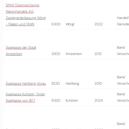
SPAR Österreichische
Warenhandels AG,
Zweigniederlassung Wörgl
Handel/
- Filialen und TANN
6300
Wörgl
2022
Dienstl
Sparkasse der Stadt
Bank/
Amstetten
3300
Amstetten
2012
Versich
Bank/
Sparkasse Hartberg-Vorau
8230
Hartberg
2010
Versich
Sparkasse Kufstein, Tiroler
Bank/
Sparkasse von 1877
6330
Kufstein
2024
Versich
Bank/