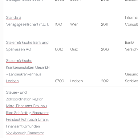
Standard
Informa
Verlagsgesellschaft m.b.H.
1010
Wien
2011
Consult
Steiermärkische Bank und
Bank/
Sparkassen AG
8010
Graz
2016
Versich
Steiermärkische
Krankenanstalten GesmbH
- Landeskrankenhaus
Gesund
Leoben
8700
Leoben
2012
Sozialw
Steuer- und
Zollkoordination Region
Mitte, Finanzamt Braunau
Ried Schärding, Finanzamt
Freistadt Rohrbach Urfahr,
Finanzamt Gmunden
Vöcklabruck, Finanzamt