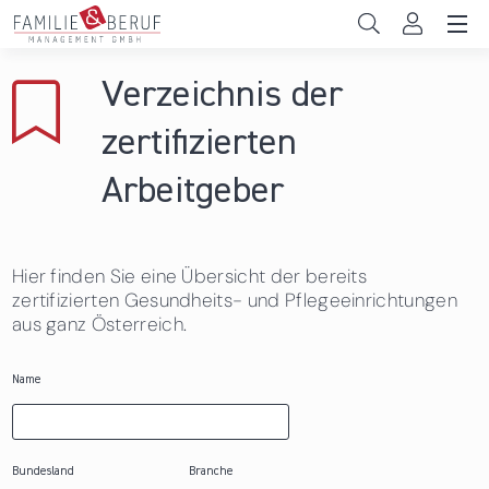
Direkt zum Inhalt
Unternehmen
Verzeichnis der
Gemeinden
zertifizierten
Hochschulen
Arbeitgeber
Persönliche Vereinbarkeit
Hier finden Sie eine Übersicht der bereits
Das sind wir
zertifizierten Gesundheits- und Pflegeeinrichtungen
aus ganz Österreich.
News & Events
Name
Bundesland
Branche