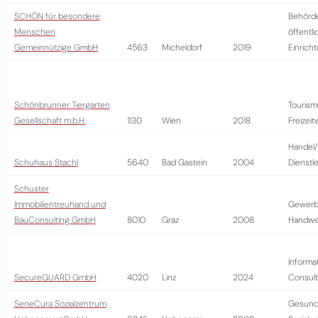
SCHÖN für besondere
Behörd
Menschen
öffentli
Gemeinnützige GmbH
4563
Micheldorf
2019
Einrich
Schönbrunner Tiergarten
Tourism
Gesellschaft m.b.H.
1130
Wien
2018
Freizeit
Handel/
Schuhaus Stachl
5640
Bad Gastein
2004
Dienstl
Schuster
Immobilientreuhand und
Gewerb
BauConsulting GmbH
8010
Graz
2008
Handwe
Informa
SecureGUARD GmbH
4020
Linz
2024
Consult
SeneCura Sozialzentrum
Gesund