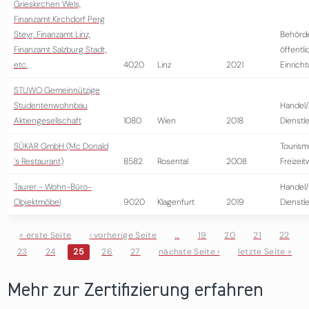
Grieskirchen Wels,
Finanzamt Kirchdorf Perg
Steyr, Finanzamt Linz,
Behörd
Finanzamt Salzburg Stadt,
öffentli
etc.
4020
Linz
2021
Einrich
STUWO Gemeinnützige
Studentenwohnbau
Handel/
Aktiengesellschaft
1080
Wien
2018
Dienstl
SÜKAR GmbH (Mc Donald
Tourism
´s Restaurant)
8582
Rosental
2008
Freizeit
Taurer - Wohn-Büro-
Handel/
Objektmöbel
9020
Klagenfurt
2019
Dienstl
« erste Seite
‹ vorherige Seite
…
19
20
21
22
23
24
25
26
27
nächste Seite ›
letzte Seite »
Seiten
Mehr zur Zertifizierung erfahren