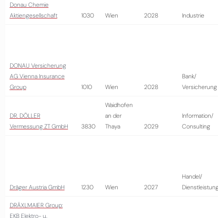
Donau Chemie
Aktiengesellschaft
1030
Wien
2028
Industrie
DONAU Versicherung
AG Vienna Insurance
Bank/
Group
1010
Wien
2028
Versicherung
Waidhofen
DR. DÖLLER
an der
Information/
Vermessung ZT GmbH
3830
Thaya
2029
Consulting
Handel/
Dräger Austria GmbH
1230
Wien
2027
Dienstleistun
DRÄXLMAIER Group:
EKB Elektro- u.