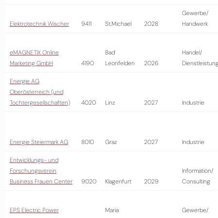
Gewerbe/
Elektrotechnik Wischer
9411
St.Michael
2028
Handwerk
eMAGNETIX Online
Bad
Handel/
Marketing GmbH
4190
Leonfelden
2026
Dienstleistun
Energie AG
Oberösterreich (und
Tochtergesellschaften)
4020
Linz
2027
Industrie
Energie Steiermark AG
8010
Graz
2027
Industrie
Entwicklungs- und
Forschungsverein
Information/
Business Frauen Center
9020
Klagenfurt
2029
Consulting
EPS Electric Power
Maria
Gewerbe/