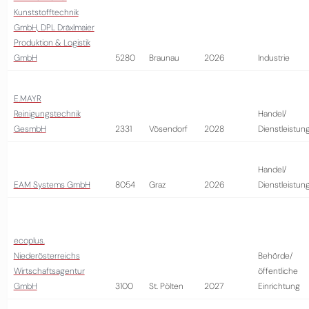
Kunststofftechnik
GmbH, DPL Dräxlmaier
Produktion & Logistik
GmbH
5280
Braunau
2026
Industrie
E.MAYR
Reinigungstechnik
Handel/
GesmbH
2331
Vösendorf
2028
Dienstleistun
Handel/
EAM Systems GmbH
8054
Graz
2026
Dienstleistun
ecoplus.
Niederösterreichs
Behörde/
Wirtschaftsagentur
öffentliche
GmbH
3100
St. Pölten
2027
Einrichtung