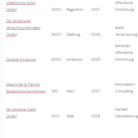
Volkshochschulen
öffentliche
GmbH
9020
Klagenfurt
2027
Einrichtung
Die Versicherei
Versicherungsmakler
Bank/
GmbH
5020
Salzburg
2026
Versicherung
Behörde/
öffentliche
Diözese Innsbruck
6020
Innsbruck
2029
Einrichtung
Ditachmair & Partner
Information/
Beratungsunternehmen
1120
Wien
2027
Consulting
dm drogerie markt
Handel/
GmbH
5071
Wals
2028
Dienstleistun