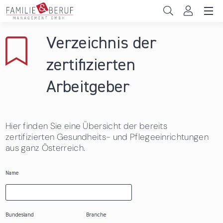
Direkt zum Inhalt
Unternehmen
Verzeichnis der
Gemeinden
zertifizierten
Hochschulen
Arbeitgeber
Persönliche Vereinbarkeit
Hier finden Sie eine Übersicht der bereits
Das sind wir
zertifizierten Gesundheits- und Pflegeeinrichtungen
aus ganz Österreich.
News & Events
Name
Bundesland
Branche