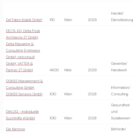
Handel/
Del Fabro Kolarik GmbH
1110
Wien
2029
Dienstleistun
DELTA AG, Delta Pods
Architects ZT GmbH,
Delta Managing &
Consulting Engineers
GmbH, netconsult
GmbH, VATTER &
Gewerbe/
Partner ZT GmbH
4600
Wels
2029
Handwerk
DGNSS Management &
Consulting GmbH,
Information/
DGNSS Sensors GmbH
1010
Wien
2028
Consulting
Gesundheit
DIALOG - Individuelle
und
Suchthilfe gGmbH
1010
Wien
2028
Sozialwesen
Die Kärntner
Behörde/