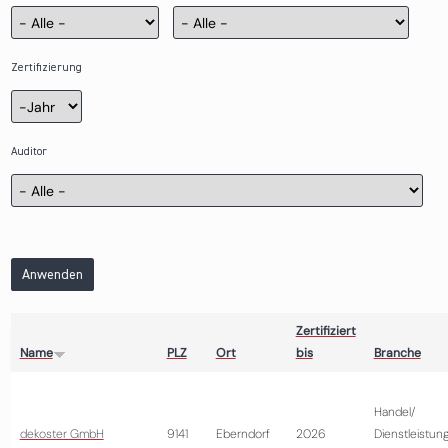
Zertifizierung
Zertifizierung
Jahr
Auditor
Anwenden
Zertifiziert
Name
PLZ
Ort
bis
Branche
Handel/
dekoster GmbH
9141
Eberndorf
2026
Dienstleistun