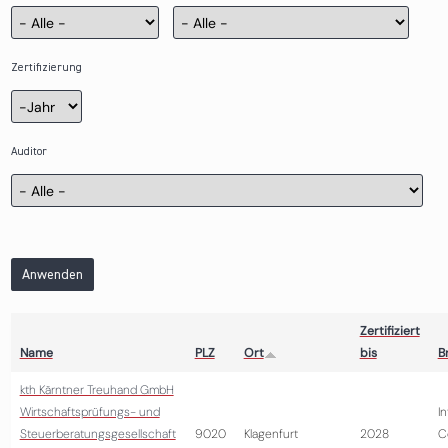
Zertifizierung
Zertifizierung
Jahr
Auditor
Anwenden
Zertifiziert
Name
PLZ
Ort
bis
B
kth Kärntner Treuhand GmbH
Wirtschaftsprüfungs- und
I
Steuerberatungsgesellschaft
9020
Klagenfurt
2028
C