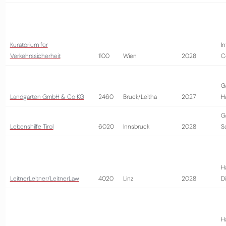
Kuratorium für
I
Verkehrssicherheit
1100
Wien
2028
C
G
Landgarten GmbH & Co KG
2460
Bruck/Leitha
2027
H
G
Lebenshilfe Tirol
6020
Innsbruck
2028
S
H
LeitnerLeitner/LeitnerLaw
4020
Linz
2028
D
H