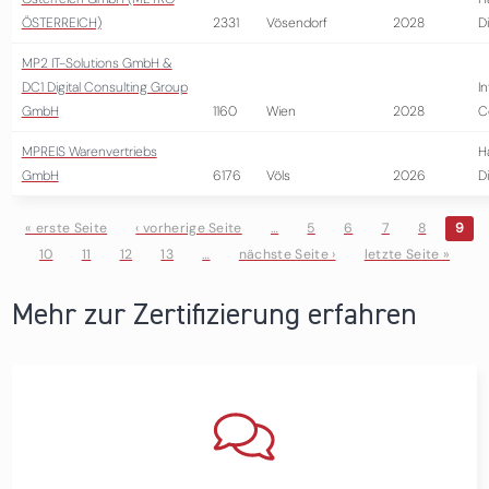
ÖSTERREICH)
2331
Vösendorf
2028
D
MP2 IT-Solutions GmbH &
DC1 Digital Consulting Group
I
GmbH
1160
Wien
2028
C
MPREIS Warenvertriebs
H
GmbH
6176
Völs
2026
D
« erste Seite
‹ vorherige Seite
…
5
6
7
8
9
10
11
12
13
…
nächste Seite ›
letzte Seite »
Seiten
Mehr zur Zertifizierung erfahren