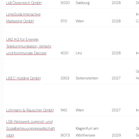
Lidl Österreich GmbH
5020
Salzburg
2028
D
LimeSoda Interactive
I
Marketing GmbH
1170
Wien
2028
C
LINZ AG für Energie,
Telekommunikation, Verkehr
und Kommunale Dienste
4021
Linz
2028
In
G
LISEC Holding GmbH
3353
Seitenstetten
2027
H
Lohmann & Rauscher GmbH
1140
Wien
2027
In
LSB-Netzwerk Jugend- und
Sozialbetreuungsgesellschaft
Klagenfurt am
G
mbH
9073
Wörthersee
2029
S