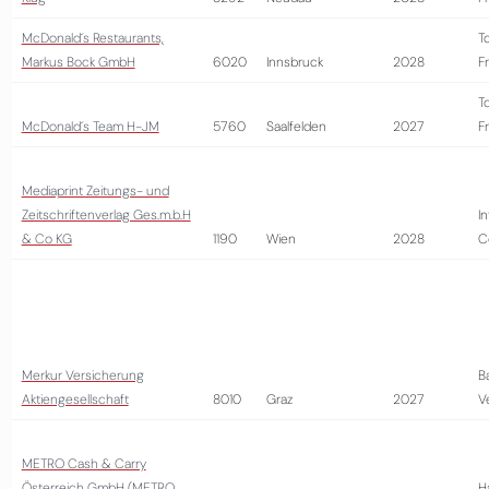
McDonald´s Restaurants,
T
Markus Bock GmbH
6020
Innsbruck
2028
Fr
T
McDonald´s Team H-JM
5760
Saalfelden
2027
Fr
Mediaprint Zeitungs- und
Zeitschriftenverlag Ges.m.b.H
I
& Co KG
1190
Wien
2028
C
Merkur Versicherung
B
Aktiengesellschaft
8010
Graz
2027
V
METRO Cash & Carry
Österreich GmbH (METRO
H