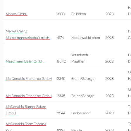
H
Markas GmbH
3100
St. Pölten
2028
D
Market Calling
I
Marketinggesellschaft m.b.H.
4174
Niederwaldkirchen
2028
C
Kötschach-
H
Maschinen Gailer GmbH
9640
Mauthen
2028
D
G
Mc Donald´s Franchise GmbH
2345
Brunn/Gebirge
2028
H
G
Mc Donald´s Franchise GmbH
2345
Brunn/Gebirge
2028
H
McDonald's Burger Safare
T
GmbH
2544
Leobersdorf
2028
Fr
McDonald's Team Thomas
T
Klug
8292
Neudau
2028
Fr