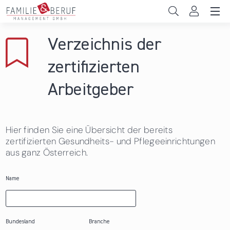
Direkt zum Inhalt
Unternehmen
Verzeichnis der
Gemeinden
zertifizierten
Hochschulen
Arbeitgeber
Persönliche Vereinbarkeit
Hier finden Sie eine Übersicht der bereits
Das sind wir
zertifizierten Gesundheits- und Pflegeeinrichtungen
aus ganz Österreich.
News & Events
Name
Bundesland
Branche