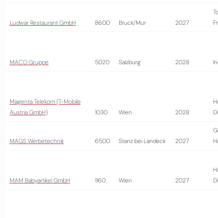
T
Ludwar Restaurant GmbH
8600
Bruck/Mur
2027
Fr
MACO Gruppe
5020
Salzburg
2028
In
Magenta Telekom (T-Mobile
H
Austria GmbH)
1030
Wien
2028
D
G
MAGS Werbetechnik
6500
Stanz bei Landeck
2027
H
H
MAM Babyartikel GmbH
1160
Wien
2027
D