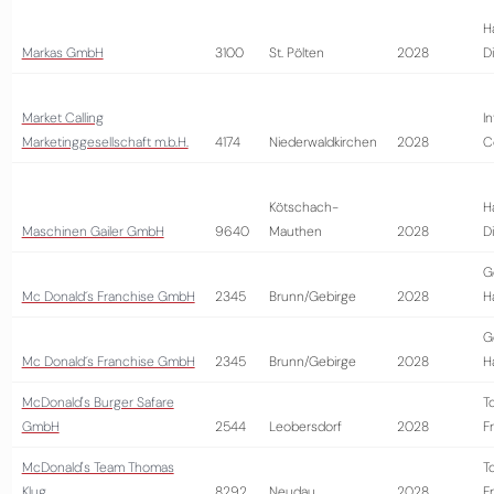
H
Markas GmbH
3100
St. Pölten
2028
D
Market Calling
I
Marketinggesellschaft m.b.H.
4174
Niederwaldkirchen
2028
C
Kötschach-
H
Maschinen Gailer GmbH
9640
Mauthen
2028
D
G
Mc Donald´s Franchise GmbH
2345
Brunn/Gebirge
2028
H
G
Mc Donald´s Franchise GmbH
2345
Brunn/Gebirge
2028
H
McDonald's Burger Safare
T
GmbH
2544
Leobersdorf
2028
Fr
McDonald's Team Thomas
T
Klug
8292
Neudau
2028
Fr