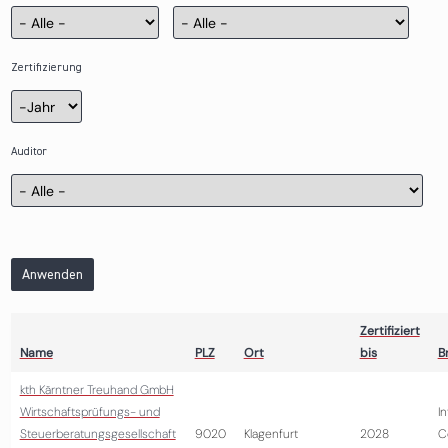
Zertifizierung
Zertifizierung
Jahr
Auditor
Anwenden
Zertifiziert
Name
PLZ
Ort
bis
B
kth Kärntner Treuhand GmbH
Wirtschaftsprüfungs- und
I
Steuerberatungsgesellschaft
9020
Klagenfurt
2028
C