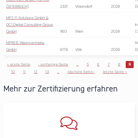
ÖSTERREICH)
2331
Vösendorf
2028
D
MP2 IT-Solutions GmbH &
DC1 Digital Consulting Group
I
GmbH
1160
Wien
2028
C
MPREIS Warenvertriebs
H
GmbH
6176
Völs
2026
D
« erste Seite
‹ vorherige Seite
…
5
6
7
8
9
10
11
12
13
…
nächste Seite ›
letzte Seite »
Seiten
Mehr zur Zertifizierung erfahren