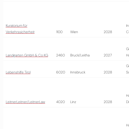
Kuratorium für
I
Verkehrssicherheit
1100
Wien
2028
C
G
Landgarten GmbH & Co KG
2460
Bruck/Leitha
2027
H
G
Lebenshilfe Tirol
6020
Innsbruck
2028
S
H
LeitnerLeitner/LeitnerLaw
4020
Linz
2028
D
H