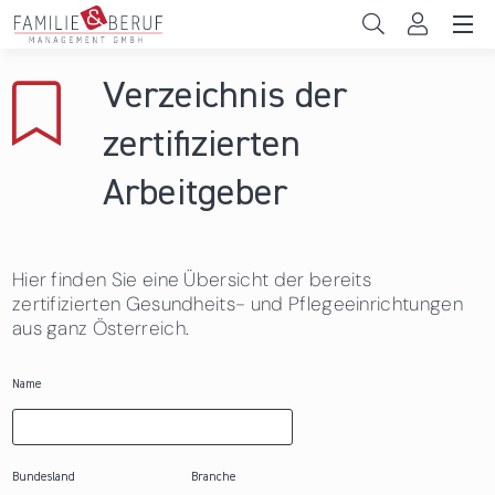
Direkt zum Inhalt
Unternehmen
Verzeichnis der
Gemeinden
zertifizierten
Hochschulen
Arbeitgeber
Persönliche Vereinbarkeit
Hier finden Sie eine Übersicht der bereits
Das sind wir
zertifizierten Gesundheits- und Pflegeeinrichtungen
aus ganz Österreich.
News & Events
Name
Bundesland
Branche