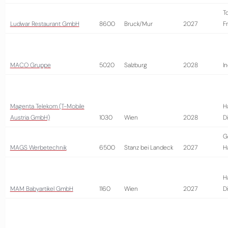
T
Ludwar Restaurant GmbH
8600
Bruck/Mur
2027
Fr
MACO Gruppe
5020
Salzburg
2028
In
Magenta Telekom (T-Mobile
H
Austria GmbH)
1030
Wien
2028
D
G
MAGS Werbetechnik
6500
Stanz bei Landeck
2027
H
H
MAM Babyartikel GmbH
1160
Wien
2027
D