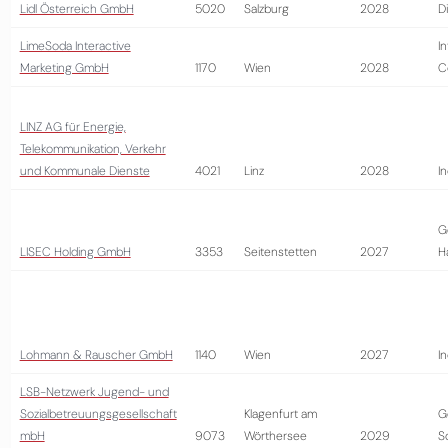
Lidl Österreich GmbH
5020
Salzburg
2028
D
LimeSoda Interactive
I
Marketing GmbH
1170
Wien
2028
C
LINZ AG für Energie,
Telekommunikation, Verkehr
und Kommunale Dienste
4021
Linz
2028
In
G
LISEC Holding GmbH
3353
Seitenstetten
2027
H
Lohmann & Rauscher GmbH
1140
Wien
2027
In
LSB-Netzwerk Jugend- und
Sozialbetreuungsgesellschaft
Klagenfurt am
G
mbH
9073
Wörthersee
2029
S