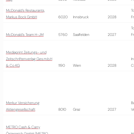
McDonald´s Restaurants,
T
Markus Bock GmbH
6020
Innsbruck
2028
Fr
T
McDonald´s Team H-JM
5760
Saalfelden
2027
Fr
Mediaprint Zeitungs- und
Zeitschriftenverlag Ges.m.b.H
I
& Co KG
1190
Wien
2028
C
Merkur Versicherung
B
Aktiengesellschaft
8010
Graz
2027
V
METRO Cash & Carry
Österreich GmbH (METRO
H