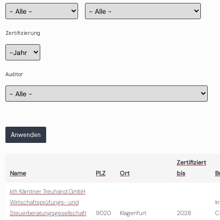
Zertifizierung
Zertifizierung
Jahr
Auditor
Anwenden
Zertifiziert
Name
PLZ
Ort
bis
B
kth Kärntner Treuhand GmbH
Wirtschaftsprüfungs- und
I
Steuerberatungsgesellschaft
9020
Klagenfurt
2028
C