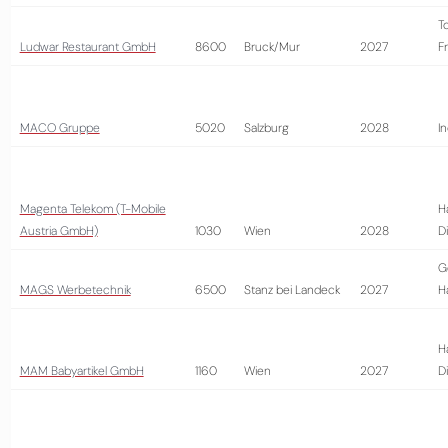
T
Ludwar Restaurant GmbH
8600
Bruck/Mur
2027
Fr
MACO Gruppe
5020
Salzburg
2028
In
Magenta Telekom (T-Mobile
H
Austria GmbH)
1030
Wien
2028
D
G
MAGS Werbetechnik
6500
Stanz bei Landeck
2027
H
H
MAM Babyartikel GmbH
1160
Wien
2027
D