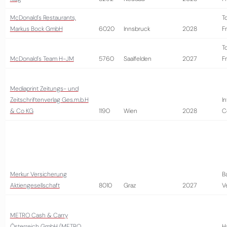
McDonald´s Restaurants,
T
Markus Bock GmbH
6020
Innsbruck
2028
Fr
T
McDonald´s Team H-JM
5760
Saalfelden
2027
Fr
Mediaprint Zeitungs- und
Zeitschriftenverlag Ges.m.b.H
I
& Co KG
1190
Wien
2028
C
Merkur Versicherung
B
Aktiengesellschaft
8010
Graz
2027
V
METRO Cash & Carry
Österreich GmbH (METRO
H