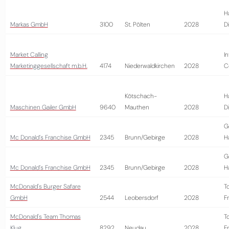
H
Markas GmbH
3100
St. Pölten
2028
D
Market Calling
I
Marketinggesellschaft m.b.H.
4174
Niederwaldkirchen
2028
C
Kötschach-
H
Maschinen Gailer GmbH
9640
Mauthen
2028
D
G
Mc Donald´s Franchise GmbH
2345
Brunn/Gebirge
2028
H
G
Mc Donald´s Franchise GmbH
2345
Brunn/Gebirge
2028
H
McDonald's Burger Safare
T
GmbH
2544
Leobersdorf
2028
Fr
McDonald's Team Thomas
T
Klug
8292
Neudau
2028
Fr