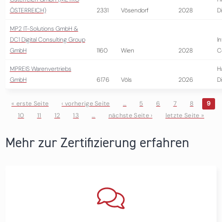
ÖSTERREICH)
2331
Vösendorf
2028
D
MP2 IT-Solutions GmbH &
DC1 Digital Consulting Group
I
GmbH
1160
Wien
2028
C
MPREIS Warenvertriebs
H
GmbH
6176
Völs
2026
D
« erste Seite
‹ vorherige Seite
…
5
6
7
8
9
10
11
12
13
…
nächste Seite ›
letzte Seite »
Seiten
Mehr zur Zertifizierung erfahren