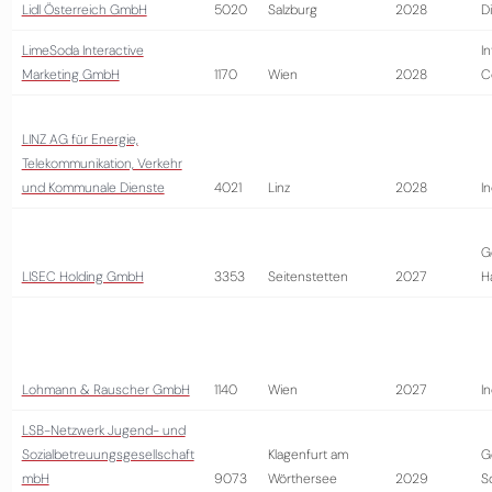
Lidl Österreich GmbH
5020
Salzburg
2028
D
LimeSoda Interactive
I
Marketing GmbH
1170
Wien
2028
C
LINZ AG für Energie,
Telekommunikation, Verkehr
und Kommunale Dienste
4021
Linz
2028
In
G
LISEC Holding GmbH
3353
Seitenstetten
2027
H
Lohmann & Rauscher GmbH
1140
Wien
2027
In
LSB-Netzwerk Jugend- und
Sozialbetreuungsgesellschaft
Klagenfurt am
G
mbH
9073
Wörthersee
2029
S