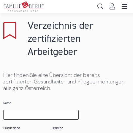
Direkt zum Inhalt
Unternehmen
Verzeichnis der
Gemeinden
zertifizierten
Hochschulen
Arbeitgeber
Persönliche Vereinbarkeit
Hier finden Sie eine Übersicht der bereits
Das sind wir
zertifizierten Gesundheits- und Pflegeeinrichtungen
aus ganz Österreich.
News & Events
Name
Bundesland
Branche