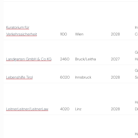
Kuratorium für
I
Verkehrssicherheit
1100
Wien
2028
C
G
Landgarten GmbH & Co KG
2460
Bruck/Leitha
2027
H
G
Lebenshilfe Tirol
6020
Innsbruck
2028
S
H
LeitnerLeitner/LeitnerLaw
4020
Linz
2028
D
H