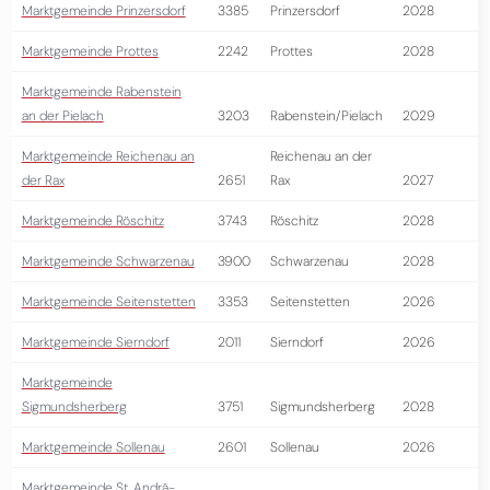
Marktgemeinde Prinzersdorf
3385
Prinzersdorf
2028
Marktgemeinde Prottes
2242
Prottes
2028
Marktgemeinde Rabenstein
an der Pielach
3203
Rabenstein/Pielach
2029
Marktgemeinde Reichenau an
Reichenau an der
der Rax
2651
Rax
2027
Marktgemeinde Röschitz
3743
Röschitz
2028
Marktgemeinde Schwarzenau
3900
Schwarzenau
2028
Marktgemeinde Seitenstetten
3353
Seitenstetten
2026
Marktgemeinde Sierndorf
2011
Sierndorf
2026
Marktgemeinde
Sigmundsherberg
3751
Sigmundsherberg
2028
Marktgemeinde Sollenau
2601
Sollenau
2026
Marktgemeinde St. Andrä-