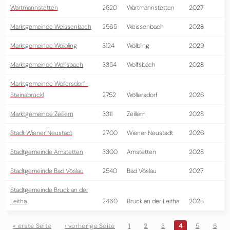
Wartmannstetten
2620
Wartmannstetten
2027
Marktgemeinde Weissenbach
2565
Weissenbach
2028
Marktgemeinde Wölbling
3124
Wölbling
2029
Marktgemeinde Wolfsbach
3354
Wolfsbach
2028
Marktgemeinde Wöllersdorf-
Steinabrückl
2752
Wöllersdorf
2026
Marktgemeinde Zeillern
3311
Zeillern
2028
Stadt Wiener Neustadt
2700
Wiener Neustadt
2026
Stadtgemeinde Amstetten
3300
Amstetten
2028
Stadtgemeinde Bad Vöslau
2540
Bad Vöslau
2027
Stadtgemeinde Bruck an der
Leitha
2460
Bruck an der Leitha
2028
« erste Seite
‹ vorherige Seite
1
2
3
4
5
6