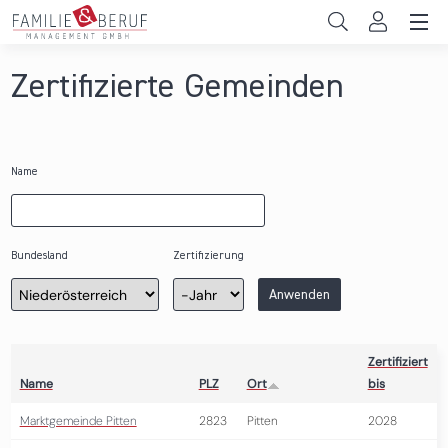
Direkt zum Inhalt
Unternehmen
Zertifizierte Gemeinden
Gemeinden
Hochschulen
Name
Persönliche Vereinbarkeit
Das sind wir
Bundesland
Zertifizierung
Zertifizierung
Jahr
Anwenden
News & Events
Zertifiziert
Name
PLZ
Ort
bis
Marktgemeinde Pitten
2823
Pitten
2028