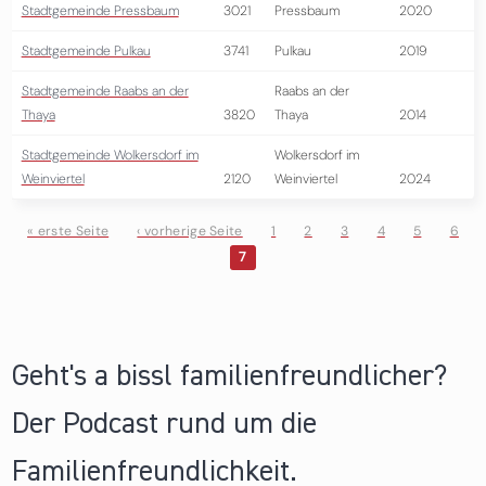
Stadtgemeinde Pressbaum
3021
Pressbaum
2020
Stadtgemeinde Pulkau
3741
Pulkau
2019
Stadtgemeinde Raabs an der
Raabs an der
Thaya
3820
Thaya
2014
Stadtgemeinde Wolkersdorf im
Wolkersdorf im
Weinviertel
2120
Weinviertel
2024
« erste Seite
‹ vorherige Seite
1
2
3
4
5
6
7
Seiten
Geht's a bissl familienfreundlicher?
Der Podcast rund um die
Familienfreundlichkeit.