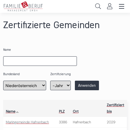
Direkt zum Inhalt
Unternehmen
Zertifizierte Gemeinden
Gemeinden
Hochschulen
Name
Persönliche Vereinbarkeit
Das sind wir
Bundesland
Zertifizierung
Zertifizierung
Jahr
Anwenden
News & Events
Zertifiziert
Name
PLZ
Ort
bis
Marktgemeinde Hafnerbach
3386
Hafnerbach
2029