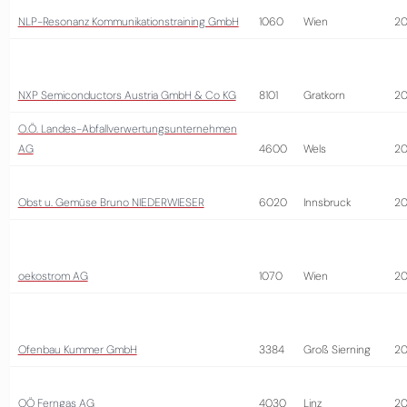
NLP-Resonanz Kommunikationstraining GmbH
1060
Wien
2
NXP Semiconductors Austria GmbH & Co KG
8101
Gratkorn
2
O.Ö. Landes-Abfallverwertungsunternehmen
AG
4600
Wels
20
Obst u. Gemüse Bruno NIEDERWIESER
6020
Innsbruck
2
oekostrom AG
1070
Wien
2
Ofenbau Kummer GmbH
3384
Groß Sierning
20
OÖ Ferngas AG
4030
Linz
20