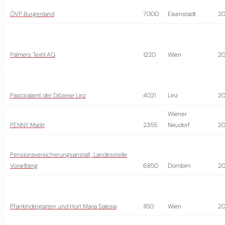
ÖVP Burgenland
7000
Eisenstadt
20
Palmers Textil AG
1220
Wien
20
Pastoralamt der Diözese Linz
4021
Linz
20
Wiener
PENNY Markt
2355
Neudorf
20
Pensionsversicherungsanstalt, Landesstelle
Vorarlberg
6850
Dornbirn
2
Pfarrkindergarten und Hort Maria Salesia
1150
Wien
2