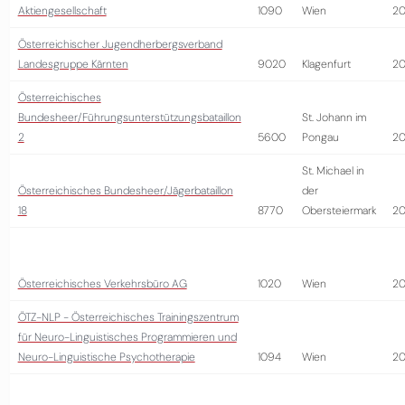
Aktiengesellschaft
1090
Wien
20
Österreichischer Jugendherbergsverband
Landesgruppe Kärnten
9020
Klagenfurt
2
Österreichisches
Bundesheer/Führungsunterstützungsbataillon
St. Johann im
2
5600
Pongau
2
St. Michael in
Österreichisches Bundesheer/Jägerbataillon
der
18
8770
Obersteiermark
2
Österreichisches Verkehrsbüro AG
1020
Wien
2
ÖTZ-NLP - Österreichisches Trainingszentrum
für Neuro-Linguistisches Programmieren und
Neuro-Linguistische Psychotherapie
1094
Wien
20