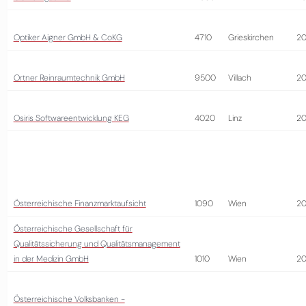
Optiker Aigner GmbH & CoKG
4710
Grieskirchen
2
Ortner Reinraumtechnik GmbH
9500
Villach
2
Osiris Softwareentwicklung KEG
4020
Linz
2
Österreichische Finanzmarktaufsicht
1090
Wien
2
Österreichische Gesellschaft für
Qualitätssicherung und Qualitätsmanagement
in der Medizin GmbH
1010
Wien
20
Österreichische Volksbanken -