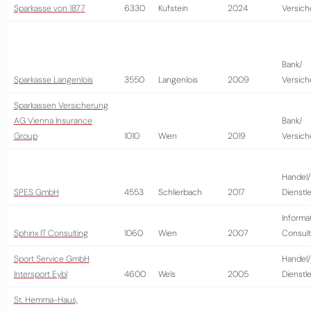
Sparkasse von 1877
6330
Kufstein
2024
Versich
Bank/
Sparkasse Langenlois
3550
Langenlois
2009
Versich
Sparkassen Versicherung
AG Vienna Insurance
Bank/
Group
1010
Wien
2019
Versich
Handel/
SPES GmbH
4553
Schlierbach
2017
Dienstl
Informa
Sphinx IT Consulting
1060
Wien
2007
Consult
Sport Service GmbH
Handel/
Intersport Eybl
4600
Wels
2005
Dienstl
St. Hemma-Haus,