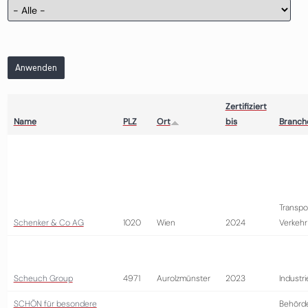
Anwenden
Zertifiziert
Name
PLZ
Ort
bis
Branch
Transpo
Schenker & Co AG
1020
Wien
2024
Verkehr
Scheuch Group
4971
Aurolzmünster
2023
Industri
SCHÖN für besondere
Behörd