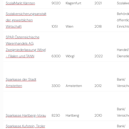
SozialMarkt Kärnten
9020
Klagenfurt
2021
Sozialw
Sozialversicherungsanstalt
Behörd
der gewerblichen
öffentli
Wirtschaft
1051
Wien
2018
Einrich
SPAR Österreichische
Warenhandels AG,
Zweigniederlassung Wörgl
Handel/
- Filialen und TANN
6300
Wörgl
2022
Dienstl
Sparkasse der Stadt
Bank/
Amstetten
3300
Amstetten
2012
Versich
Bank/
Sparkasse Hartberg-Vorau
8230
Hartberg
2010
Versich
Sparkasse Kufstein, Tiroler
Bank/