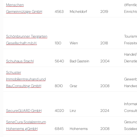
Menschen
öffentli
Gemeinnützige GmbH
4563
Micheldorf
2019
Einrich
Schönbrunner Tiergarten
Tourism
Gesellschaft m.b.H.
1130
Wien
2018
Freizeit
Handel/
Schuhaus Stachl
5640
Bad Gastein
2004
Dienstl
Schuster
Immobilientreuhand und
Gewerb
BauConsulting GmbH
8010
Graz
2008
Handwe
Informa
SecureGUARD GmbH
4020
Linz
2024
Consult
SeneCura Sozialzentrum
Gesund
Hohenems gGmbH
6845
Hohenems
2008
Sozialw