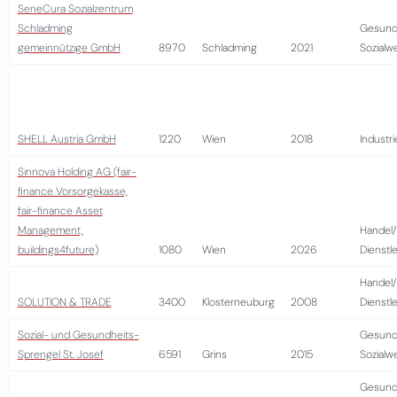
SeneCura Sozialzentrum
Schladming
Gesund
gemeinnützige GmbH
8970
Schladming
2021
Sozialw
SHELL Austria GmbH
1220
Wien
2018
Industri
Sinnova Holding AG (fair-
finance Vorsorgekasse,
fair-finance Asset
Management,
Handel/
buildings4future)
1080
Wien
2026
Dienstl
Handel/
SOLUTION & TRADE
3400
Klosterneuburg
2008
Dienstl
Sozial- und Gesundheits-
Gesund
Sprengel St. Josef
6591
Grins
2015
Sozialw
Gesund