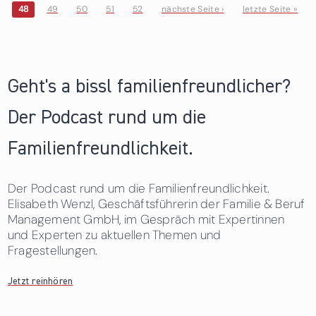
48
49
50
51
52
nächste Seite ›
letzte Seite »
Seiten
Geht's a bissl familienfreundlicher?
Der Podcast rund um die
Familienfreundlichkeit.
Der Podcast rund um die Familienfreundlichkeit.
Elisabeth Wenzl, Geschäftsführerin der Familie & Beruf
Management GmbH, im Gespräch mit Expertinnen
und Experten zu aktuellen Themen und
Fragestellungen.
Jetzt reinhören