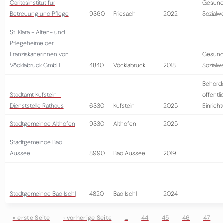
Caritasinstitut für
Gesund
Betreuung und Pflege
9360
Friesach
2022
Sozialw
St. Klara - Alten- und
Pflegeheime der
Franziskanerinnen von
Gesund
Vöcklabruck GmbH
4840
Vöcklabruck
2018
Sozialw
Behörd
Stadtamt Kufstein -
öffentli
Dienststelle Rathaus
6330
Kufstein
2025
Einrich
Stadtgemeinde Althofen
9330
Althofen
2025
Stadtgemeinde Bad
Aussee
8990
Bad Aussee
2019
Stadtgemeinde Bad Ischl
4820
Bad Ischl
2024
« erste Seite
‹ vorherige Seite
…
44
45
46
47