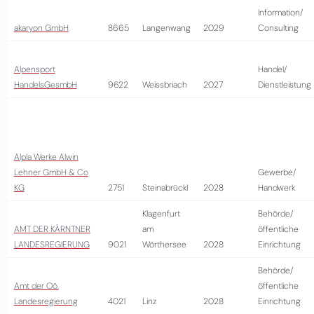
Information/
akaryon GmbH
8665
Langenwang
2029
Consulting
Alpensport
Handel/
HandelsGesmbH
9622
Weissbriach
2027
Dienstleistung
Alpla Werke Alwin
Lehner GmbH & Co
Gewerbe/
KG
2751
Steinabrückl
2028
Handwerk
Klagenfurt
Behörde/
AMT DER KÄRNTNER
am
öffentliche
LANDESREGIERUNG
9021
Wörthersee
2028
Einrichtung
Behörde/
Amt der Oö.
öffentliche
Landesregierung
4021
Linz
2028
Einrichtung