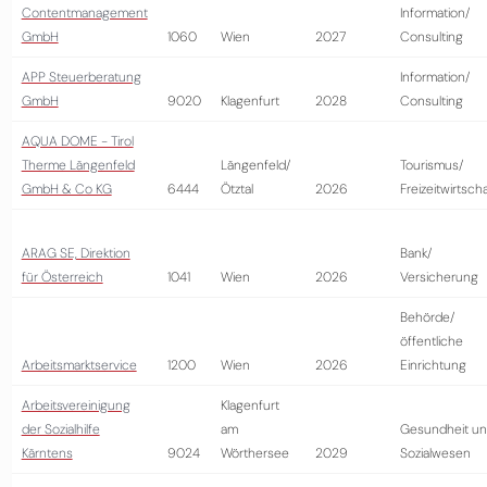
Contentmanagement
Information/
GmbH
1060
Wien
2027
Consulting
APP Steuerberatung
Information/
GmbH
9020
Klagenfurt
2028
Consulting
AQUA DOME - Tirol
Therme Längenfeld
Längenfeld/
Tourismus/
GmbH & Co KG
6444
Ötztal
2026
Freizeitwirtscha
ARAG SE, Direktion
Bank/
für Österreich
1041
Wien
2026
Versicherung
Behörde/
öffentliche
Arbeitsmarktservice
1200
Wien
2026
Einrichtung
Arbeitsvereinigung
Klagenfurt
der Sozialhilfe
am
Gesundheit u
Kärntens
9024
Wörthersee
2029
Sozialwesen