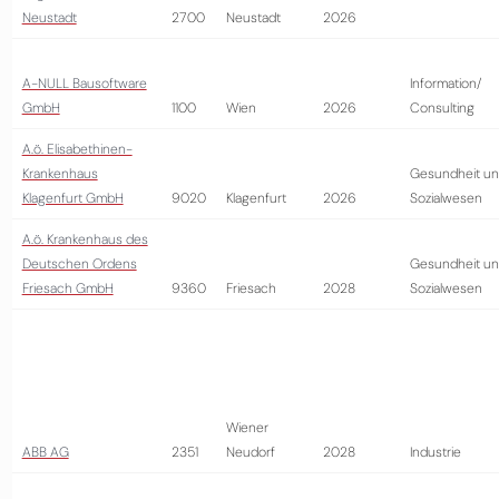
Neustadt
2700
Neustadt
2026
A-NULL Bausoftware
Information/
GmbH
1100
Wien
2026
Consulting
A.ö. Elisabethinen-
Krankenhaus
Gesundheit u
Klagenfurt GmbH
9020
Klagenfurt
2026
Sozialwesen
A.ö. Krankenhaus des
Deutschen Ordens
Gesundheit u
Friesach GmbH
9360
Friesach
2028
Sozialwesen
Wiener
ABB AG
2351
Neudorf
2028
Industrie