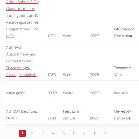
Arthur Schütz & Co,
Österreichisches
Trainingszentrum für
Neurolinguistisches
Programmieren und
Information/
NLPt
1090
Wien
2027
Consulting
ASFINAG
Autobahnen- und
Schnellstraßen-
Finanzierungs-
Transport/
Aktiengesellschaft
1030
Wien
2028
Verkehr
asma gmbh
3970
Weitra
2027
Industrie
ASTRON Electronic
Feistritz an
Gewerbe/
GmbH
9613
der Gail
2027
Handwerk
1
2
3
4
5
6
7
8
9
…