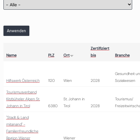
Anwenden
Zertifiziert
Name
PLZ
Ort
bis
Branche
Gesundheit u
Hilfswerk Österreich
1120
Wien
2028
Sozialwesen
Tourismusverband
Kitzbüheler Alpen St.
St. Johann in
Tourismus/
Johann in Tirol
6380
Tirol
2028
Freizeitwirtscha
"Stadt & Land
mitanand" -
Familienfreundliche
Region Wiener
Wiener