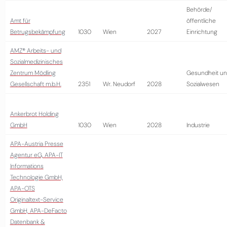
Behörde/
Amt für
öffentliche
Betrugsbekämpfung
1030
Wien
2027
Einrichtung
AMZ® Arbeits- und
Sozialmedizinisches
Zentrum Mödling
Gesundheit u
Gesellschaft m.b.H.
2351
Wr. Neudorf
2028
Sozialwesen
Ankerbrot Holding
GmbH
1030
Wien
2028
Industrie
APA-Austria Presse
Agentur eG, APA-IT
Informations
Technologie GmbH,
APA-OTS
Originaltext-Service
GmbH, APA-DeFacto
Datenbank &