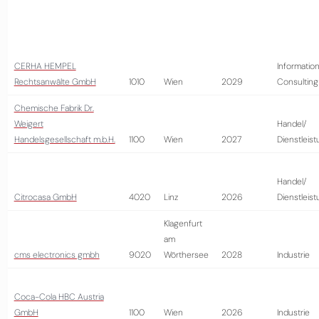
CERHA HEMPEL
Information
Rechtsanwälte GmbH
1010
Wien
2029
Consulting
Chemische Fabrik Dr.
Weigert
Handel/
Handelsgesellschaft m.b.H.
1100
Wien
2027
Dienstleis
Handel/
Citrocasa GmbH
4020
Linz
2026
Dienstleis
Klagenfurt
am
cms electronics gmbh
9020
Wörthersee
2028
Industrie
Coca-Cola HBC Austria
GmbH
1100
Wien
2026
Industrie