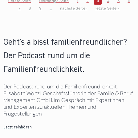
« erste Seite
‹ vorherige Seite
1
2
3
4
5
6
7
8
9
…
nächste Seite ›
letzte Seite »
Seiten
Geht's a bissl familienfreundlicher?
Der Podcast rund um die
Familienfreundlichkeit.
Der Podcast rund um die Familienfreundlichkeit.
Elisabeth Wenzl, Geschäftsführerin der Familie & Beruf
Management GmbH, im Gespräch mit Expertinnen
und Experten zu aktuellen Themen und
Fragestellungen.
Jetzt reinhören