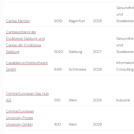
Gesundhei
und
Caritas Kärnten
9010
Klagenfurt
2028
Sozialwese
Caritasverband der
Erzdiözese Salzburg und
Gesundhei
Caritas der Erzdiözese
und
Salzburg
5020
Salzburg
2027
Sozialwese
Casablanca Hotelsoftware
Information
GmbH
6491
Schönwies
2028
Consulting
Central European Gas Hub
AG
1210
Wien
2026
Industrie
Central European
University Private
University GmbH
1100
Wien
2029