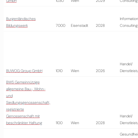
GmbH
1030
Wien
2029
Consulting
Burgenländisches
Information
Bildungswerk
7000
Eisenstadt
2028
Consulting
Handel/
BUWOG Group GmbH
1010
Wien
2026
Dienstleis
BWS Gemeinnützige
allgemeine Bau-, Wohn-
und
Siedlungsgenossenschaft,
registrierte
Genossenschaft mit
Handel/
beschränkter Haftung
1100
Wien
2028
Dienstleis
Gesundhei