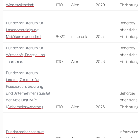
Wasserwirtschaft
1010
Wien
2029
Einrichtun
Bundesministerium für
Behörde/
Landesverteidigung,
öffentliche
Militärkommando Tirol
6020
Innsbruck
2027
Einrichtun
Bundesministerium für
Behörde/
Wirtschaft, Energie und
öffentliche
Tourismus
1010
Wien
2026
Einrichtun
Bundesministerium
Inneres, Zentrum für
Ressourcensteuerung
und Unternehmensqualität
Behörde/
der Abteilung I/A/5
öffentliche
(Sicherheitsakademie)
1010
Wien
2026
Einrichtun
Bundesrechenzentrum
Information