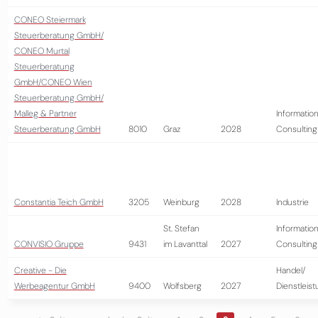
CONEO Steiermark
Steuerberatung GmbH/
CONEO Murtal
Steuerberatung
GmbH/CONEO Wien
Steuerberatung GmbH/
Malleg & Partner
Information
Steuerberatung GmbH
8010
Graz
2028
Consulting
Constantia Teich GmbH
3205
Weinburg
2028
Industrie
St. Stefan
Information
CONVISIO Gruppe
9431
im Lavanttal
2027
Consulting
Creative - Die
Handel/
Werbeagentur GmbH
9400
Wolfsberg
2027
Dienstleis