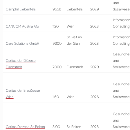
und
Camphill Liebenfels
9556
Liebenfels
2029
Sozialwese
Information
CANCOM Austria AG
1120
Wien
2028
Consulting
St. Veit an
Information
Care Solutions GmbH
9300
der Glan
2028
Consulting
Gesundhei
Caritas der Diözese
und
Eisenstadt
7000
Eisenstadt
2029
Sozialwese
Gesundhei
Caritas der Erzdiözese
und
Wien
1160
Wien
2026
Sozialwese
Gesundhei
und
Caritas Diözese St. Pölten
3100
St. Pölten
2028
Sozialwese