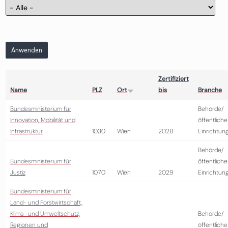
Anwenden
Zertifiziert
Name
PLZ
Ort
bis
Branche
Bundesministerium für
Behörde/
Innovation, Mobilität und
öffentliche
Infrastruktur
1030
Wien
2028
Einrichtun
Behörde/
Bundesministerium für
öffentliche
Justiz
1070
Wien
2029
Einrichtun
Bundesministerium für
Land- und Forstwirtschaft,
Klima- und Umweltschutz,
Behörde/
Regionen und
öffentliche