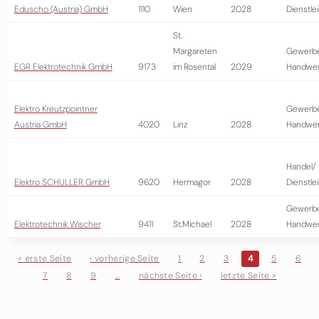
Eduscho (Austria) GmbH
1110
Wien
2028
Dienstle
St.
Margareten
Gewerb
EGR Elektrotechnik GmbH
9173
im Rosental
2029
Handwer
Elektro Kreutzpointner
Gewerb
Austria GmbH
4020
Linz
2028
Handwer
Handel/
Elektro SCHULLER GmbH
9620
Hermagor
2028
Dienstle
Gewerb
Elektrotechnik Wischer
9411
St.Michael
2028
Handwer
« erste Seite
‹ vorherige Seite
1
2
3
4
5
6
7
8
9
…
nächste Seite ›
letzte Seite »
Seiten