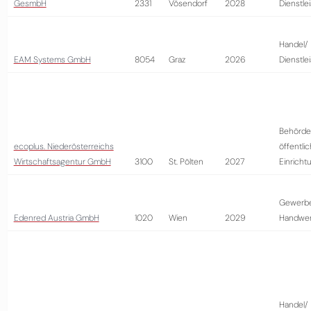
GesmbH
2331
Vösendorf
2028
Dienstle
Handel/
EAM Systems GmbH
8054
Graz
2026
Dienstle
Behörde
ecoplus. Niederösterreichs
öffentli
Wirtschaftsagentur GmbH
3100
St. Pölten
2027
Einricht
Gewerb
Edenred Austria GmbH
1020
Wien
2029
Handwer
Handel/