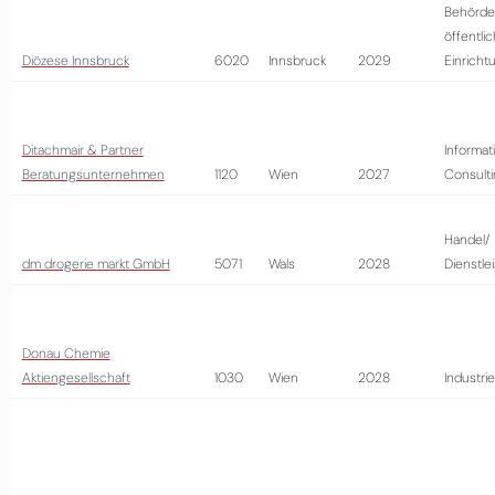
Behörde
öffentli
Diözese Innsbruck
6020
Innsbruck
2029
Einricht
Ditachmair & Partner
Informat
Beratungsunternehmen
1120
Wien
2027
Consult
Handel/
dm drogerie markt GmbH
5071
Wals
2028
Dienstle
Donau Chemie
Aktiengesellschaft
1030
Wien
2028
Industrie