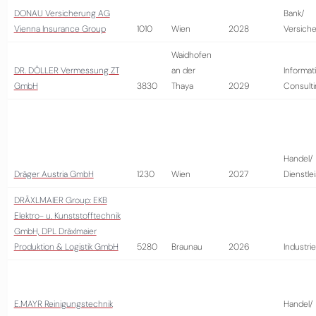
DONAU Versicherung AG
Bank/
Vienna Insurance Group
1010
Wien
2028
Versich
Waidhofen
DR. DÖLLER Vermessung ZT
an der
Informat
GmbH
3830
Thaya
2029
Consult
Handel/
Dräger Austria GmbH
1230
Wien
2027
Dienstle
DRÄXLMAIER Group: EKB
Elektro- u. Kunststofftechnik
GmbH, DPL Dräxlmaier
Produktion & Logistik GmbH
5280
Braunau
2026
Industrie
E.MAYR Reinigungstechnik
Handel/