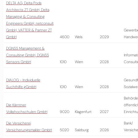
DELTA AG, Delta Pods
Architects ZT GmbH, Delta
Managing & Consulting
Engineers GmbH, netconsult
GmbH, VATTER & Partner ZT
Gewerb
GmbH
4600
Wels
2029
Handwer
DGNSS Management &
Consulting GmbH, DGNSS
Informat
Sensors GmbH
1010
Wien
2028
Consult
DIALOG - Individuelle
Gesundh
Suchthilfe gGmbH
1010
Wien
2028
Sozialw
Behörde
Die Kärntner
öffentli
Volkshochschulen GmbH
9020
Klagenfurt
2027
Einricht
Die Versicherei
Bank/
Versicherungsmakler GmbH
5020
Salzburg
2026
Versich