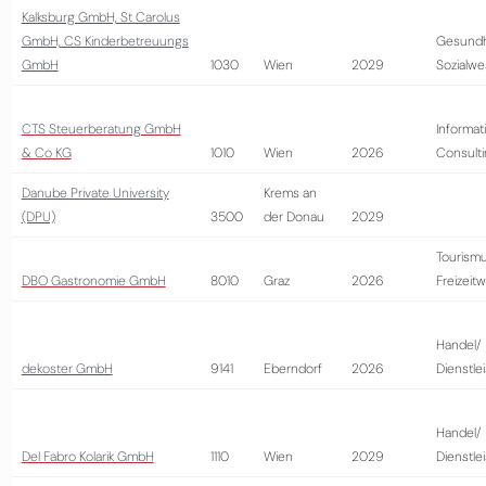
Kalksburg GmbH, St Carolus
GmbH, CS Kinderbetreuungs
Gesundh
GmbH
1030
Wien
2029
Sozialw
CTS Steuerberatung GmbH
Informat
& Co KG
1010
Wien
2026
Consult
Danube Private University
Krems an
(DPU)
3500
der Donau
2029
Tourism
DBO Gastronomie GmbH
8010
Graz
2026
Freizeitw
Handel/
dekoster GmbH
9141
Eberndorf
2026
Dienstle
Handel/
Del Fabro Kolarik GmbH
1110
Wien
2029
Dienstle