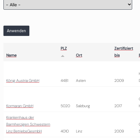
Anwenden
PLZ
Zertifiziert
Name
Ort
bis
König Austria GmbH
4481
Asten
2009
Kormaran GmbH
5020
Salzburg
2017
Krankenhaus der
Barmherzigen Schwestern
Linz BetriebsGesmbH
4010
Linz
2009