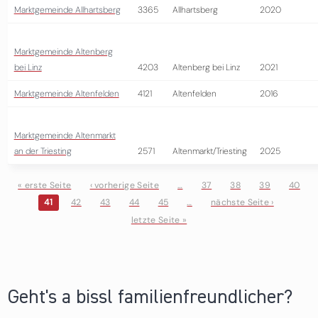
Marktgemeinde Allhartsberg
3365
Allhartsberg
2020
Marktgemeinde Altenberg
bei Linz
4203
Altenberg bei Linz
2021
Marktgemeinde Altenfelden
4121
Altenfelden
2016
Marktgemeinde Altenmarkt
an der Triesting
2571
Altenmarkt/Triesting
2025
« erste Seite
‹ vorherige Seite
…
37
38
39
40
41
42
43
44
45
…
nächste Seite ›
Seiten
letzte Seite »
Geht's a bissl familienfreundlicher?