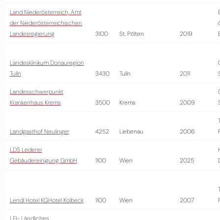
Land Niederösterreich, Amt
der Niederösterreichischen
Landesregierung
3100
St. Pölten
2019
Landesklinikum Donauregion
Tulln
3430
Tulln
2011
Landesschwerpunkt
Krankenhaus Krems
3500
Krems
2009
Landgasthof Neulinger
4252
Liebenau
2006
LDS Lederer
Gebäudereinigung GmbH
1100
Wien
2025
Lendl Hotel KGHotel Kolbeck
1100
Wien
2007
LFI- Ländliches