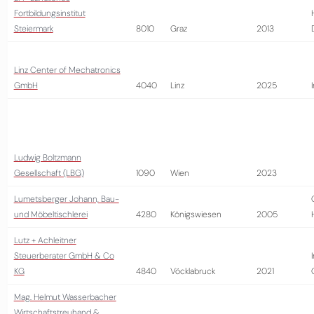
Fortbildungsinstitut
Steiermark
8010
Graz
2013
Linz Center of Mechatronics
GmbH
4040
Linz
2025
Ludwig Boltzmann
Gesellschaft (LBG)
1090
Wien
2023
Lumetsberger Johann, Bau-
und Möbeltischlerei
4280
Königswiesen
2005
Lutz + Achleitner
Steuerberater GmbH & Co
KG
4840
Vöcklabruck
2021
Mag. Helmut Wasserbacher
Wirtschaftstreuhand &