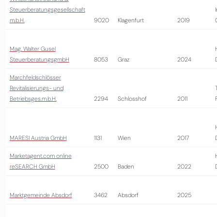
Steuerberatungsgesellschaft
m.b.H.
9020
Klagenfurt
2019
Mag. Walter Gusel
SteuerberatungsgmbH
8053
Graz
2024
Marchfeldschlösser
Revitalisierungs- und
Betriebsges.m.b.H.
2294
Schlosshof
2011
MARESI Austria GmbH
1131
Wien
2017
Marketagent.com online
reSEARCH GmbH
2500
Baden
2022
Marktgemeinde Absdorf
3462
Absdorf
2025