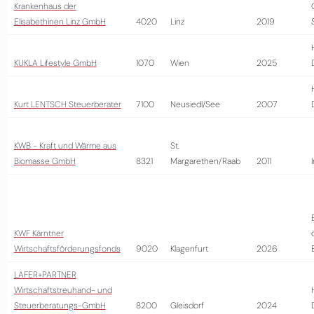
Krankenhaus der
Elisabethinen Linz GmbH
4020
Linz
2019
KUKLA Lifestyle GmbH
1070
Wien
2025
Kurt LENTSCH Steuerberater
7100
Neusiedl/See
2007
KWB - Kraft und Wärme aus
St.
Biomasse GmbH
8321
Margarethen/Raab
2011
KWF Kärntner
Wirtschaftsförderungsfonds
9020
Klagenfurt
2026
LAFER+PARTNER
Wirtschaftstreuhand- und
Steuerberatungs-GmbH
8200
Gleisdorf
2024