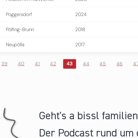
Poggersdorf
2024
Pölfing-Brunn
2018
Neupölla
2017
39
40
41
42
43
44
45
46
4
Geht's a bissl familie
Der Podcast rund um 