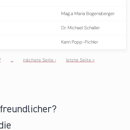
Mag.a Maria Bogensberger
Dr. Michael Schaller
Karin Popp-Pichler
7
…
nächste Seite ›
letzte Seite »
nfreundlicher?
die