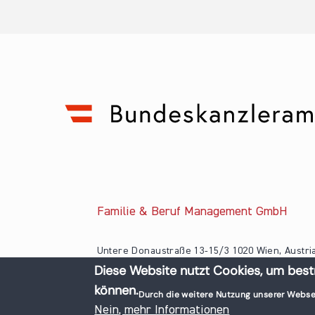
Familie & Beruf Management GmbH
Untere Donaustraße 13-15/3 1020 Wien, Austri
Diese Website nutzt Cookies, um best
+43 1 218 50 70
können.
office@familieundberuf.at
Durch die weitere Nutzung unserer Webse
© 2026 Familie und Beruf All rights reserved.
Nein, mehr Informationen