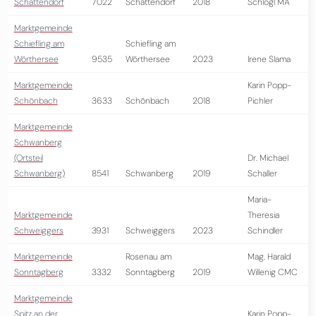
Schattendorf
7022
Schattendorf
2018
Schlögl MA
Marktgemeinde
Schiefling am
Schiefling am
Wörthersee
9535
Wörthersee
2023
Irene Slama
Marktgemeinde
Karin Popp-
Schönbach
3633
Schönbach
2018
Pichler
Marktgemeinde
Schwanberg
(Ortsteil
Dr. Michael
Schwanberg)
8541
Schwanberg
2019
Schaller
Maria-
Marktgemeinde
Theresia
Schweiggers
3931
Schweiggers
2023
Schindler
Marktgemeinde
Rosenau am
Mag. Harald
Sonntagberg
3332
Sonntagberg
2019
Willenig CMC
Marktgemeinde
Spitz an der
Karin Popp-