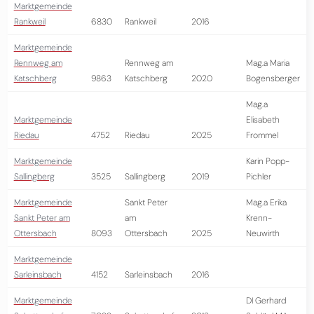
Marktgemeinde
Rankweil
6830
Rankweil
2016
Marktgemeinde
Rennweg am
Rennweg am
Mag.a Maria
Katschberg
9863
Katschberg
2020
Bogensberger
Mag.a
Marktgemeinde
Elisabeth
Riedau
4752
Riedau
2025
Frommel
Marktgemeinde
Karin Popp-
Sallingberg
3525
Sallingberg
2019
Pichler
Marktgemeinde
Sankt Peter
Mag.a Erika
Sankt Peter am
am
Krenn-
Ottersbach
8093
Ottersbach
2025
Neuwirth
Marktgemeinde
Sarleinsbach
4152
Sarleinsbach
2016
Marktgemeinde
DI Gerhard