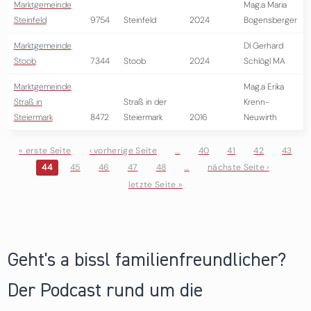
Marktgemeinde
Mag.a Maria
Steinfeld
9754
Steinfeld
2024
Bogensberger
Marktgemeinde
DI Gerhard
Stoob
7344
Stoob
2024
Schlögl MA
Marktgemeinde
Mag.a Erika
Straß in
Straß in der
Krenn-
Steiermark
8472
Steiermark
2016
Neuwirth
« erste Seite
‹ vorherige Seite
…
40
41
42
43
44
45
46
47
48
…
nächste Seite ›
Seiten
letzte Seite »
Geht's a bissl familienfreundlicher?
Der Podcast rund um die