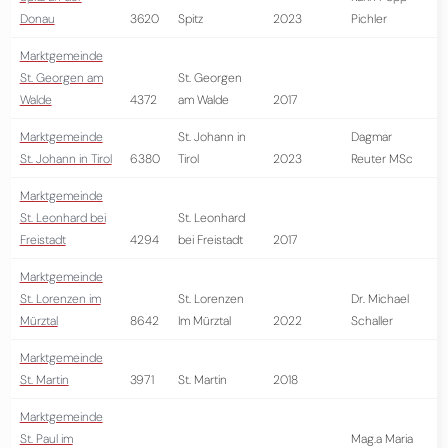
Donau
3620
Spitz
2023
Pichler
Marktgemeinde
St. Georgen am
St. Georgen
Walde
4372
am Walde
2017
Marktgemeinde
St. Johann in
Dagmar
St. Johann in Tirol
6380
Tirol
2023
Reuter MSc
Marktgemeinde
St. Leonhard bei
St. Leonhard
Freistadt
4294
bei Freistadt
2017
Marktgemeinde
St. Lorenzen im
St. Lorenzen
Dr. Michael
Mürztal
8642
Im Mürztal
2022
Schaller
Marktgemeinde
St. Martin
3971
St. Martin
2018
Marktgemeinde
St. Paul im
Mag.a Maria