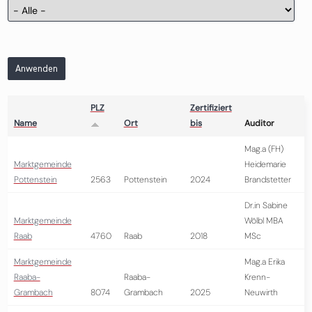
Anwenden
PLZ
Zertifiziert
Name
Ort
bis
Auditor
Mag.a (FH)
Marktgemeinde
Heidemarie
Pottenstein
2563
Pottenstein
2024
Brandstetter
Dr.in Sabine
Marktgemeinde
Wölbl MBA
Raab
4760
Raab
2018
MSc
Marktgemeinde
Mag.a Erika
Raaba-
Raaba-
Krenn-
Grambach
8074
Grambach
2025
Neuwirth