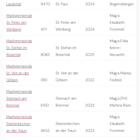
Lavanttal
9470
St. Paul
2024
Bogensberger
Marktgemeinde
Mag.a
St. Peter am
St. Peter am
Elisabeth
Wimberg
4171
Wimberg
2024
Frommel
Marktgemeinde
Mag.a Erika
St. Stefan im
St. Stefan im
Krenn-
Rosental
8083
Rosental
2025
Neuwirth
Marktgemeinde
St. Veit an der
St. Veit an der
Mag.a Marisa
Gölsen
3161
Gölsen
2022
Fedrizzi
Marktgemeinde
Steinach am
Steinach am
Mag.a (FH)
Brenner
6150
Brenner
2023
Martina Rizzo
Marktgemeinde
Mag.a
Steinerkirchen
Steinerkirchen
Elisabeth
an der Traun
4652
an der Traun
2023
Frommel