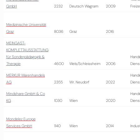
GmbH
2232
Deutsch Wagram
2009
Freize
Medizinische Universität
Graz
8036
Graz
2016
MEINGAST-
KOMPLETTAUSSTATTUNG
für Sonderpädagogik &
Hande
Therapie
4600
Wels/Schleissheim
2006
Diens
MERKUR Warenhandels
Hande
AG
2355
Wr. Neudorf
2022
Diens
Mindshare GmbH & Co
Hande
KG
1030
Wien
2020
Diens
Mondelez Europe
Services GmbH
1140
Wien
2014
Indust