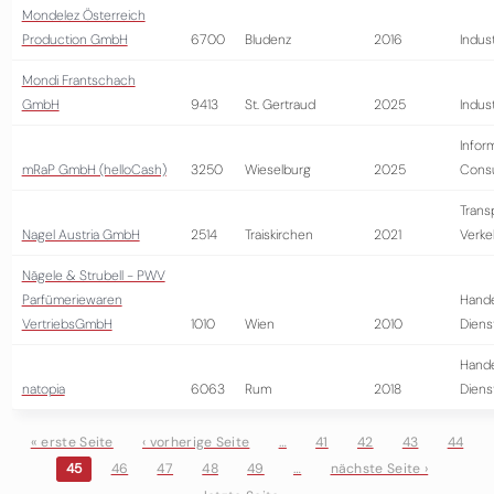
Mondelez Österreich
Production GmbH
6700
Bludenz
2016
Indust
Mondi Frantschach
GmbH
9413
St. Gertraud
2025
Indust
Infor
mRaP GmbH (helloCash)
3250
Wieselburg
2025
Consu
Trans
Nagel Austria GmbH
2514
Traiskirchen
2021
Verke
Nägele & Strubell - PWV
Parfümeriewaren
Hande
VertriebsGmbH
1010
Wien
2010
Diens
Hande
natopia
6063
Rum
2018
Diens
« erste Seite
‹ vorherige Seite
…
41
42
43
44
45
46
47
48
49
…
nächste Seite ›
Seiten