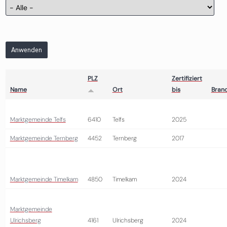
Anwenden
PLZ
Zertifiziert
Name
Ort
bis
Bran
Marktgemeinde Telfs
6410
Telfs
2025
Marktgemeinde Ternberg
4452
Ternberg
2017
Marktgemeinde Timelkam
4850
Timelkam
2024
Marktgemeinde
Ulrichsberg
4161
Ulrichsberg
2024