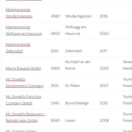
Marktgemeinde
Windischgarsten
4580
Windischgarsten
2016
Marktgemeinde
Wolfsegg am
Wolfsegg am Hausruck
4902
Hausruck
2020
Marktgemeinde
Zellerndorf
2051
Zellerndorf
2017
Kirchdorf an der
Gewe
Mayr's Brauerei GmbH
4560
Krems
2005
Hand
Mc Donald´s
Touri
Development Company
3100
St. Pölten
2007
Freize
Mc Donald´s Franchise
Touri
Company GmbH
2345
Brunn/Gebirge
2010
Freize
Mc Donald´s Restaurant -
Touri
Belinda Leiter GmbH
8940
Liezen
2008
Freize
Mc Donald´s Zenker
Touri