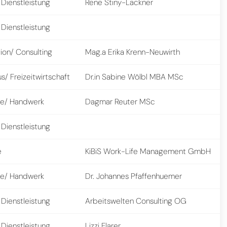
 Dienstleistung
Rene Stiny-Lackner
 Dienstleistung
ion/ Consulting
Mag.a Erika Krenn-Neuwirth
s/ Freizeitwirtschaft
Dr.in Sabine Wölbl MBA MSc
e/ Handwerk
Dagmar Reuter MSc
 Dienstleistung
e
KiBiS Work-Life Management GmbH
e/ Handwerk
Dr. Johannes Pfaffenhuemer
 Dienstleistung
Arbeitswelten Consulting OG
 Dienstleistung
Lizzi Flarer