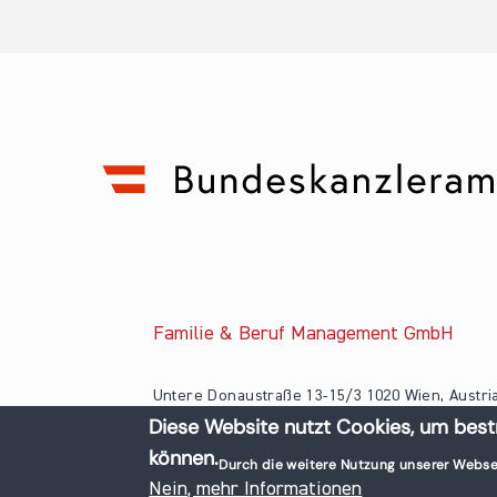
Familie & Beruf Management GmbH
Untere Donaustraße 13-15/3 1020 Wien, Austri
Diese Website nutzt Cookies, um best
+43 1 218 50 70
können.
office@familieundberuf.at
Durch die weitere Nutzung unserer Webse
© 2026 Familie und Beruf All rights reserved.
Nein, mehr Informationen