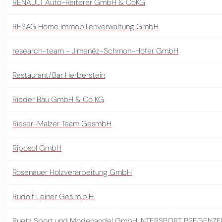
RENAULT Auto-Reiterer GmbH & CoKG
RESAG Home Immobilienverwaltung GmbH
research-team - Jimenéz-Schmon-Höfer GmbH
Restaurant/Bar Herberstein
Rieder Bau GmbH & Co KG
Rieser-Malzer Team GesmbH
Riposol GmbH
Rosenauer Holzverarbeitung GmbH
Rudolf Leiner Ges.m.b.H.
Ruetz Sport und Modehandel GmbH INTERSPORT PREGENZE