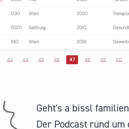
1230
Wien
2020
Transpo
5020
Salzburg
2010
Gesundh
1140
Wien
2019
Gewerb
43
44
45
46
47
48
49
50
Geht's a bissl familie
Der Podcast rund um 