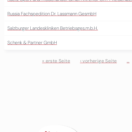
Russia Fachspedition Dr. Lassmann GesmbH
Salzburger Landeskliniken Betriebsges.m.b.H.
Schenk & Partner GmbH
« erste Seite
‹ vorherige Seite
…
Seiten