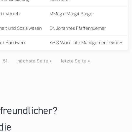
rt/ Verkehr
MMag.a Margit Burger
eit und Sozialwesen
Dr. Johannes Pfaffenhuemer
e/ Handwerk
KiBiS Work-Life Management GmbH
51
nächste Seite ›
letzte Seite »
nfreundlicher?
die