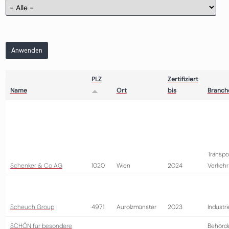
Anwenden
PLZ
Zertifiziert
Name
Ort
bis
Branch
Transpo
Schenker & Co AG
1020
Wien
2024
Verkehr
Scheuch Group
4971
Aurolzmünster
2023
Industri
SCHÖN für besondere
Behörd