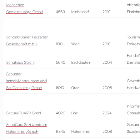
Menschen
öffentli
Gemeinnützige GmbH
4563
Micheldorf
2019
Einrich
Schönbrunner Tiergarten
Tourism
Gesellschaft m.b.H.
1130
Wien
2018
Freizeit
Handel/
Schuhaus Stachl
5640
Bad Gastein
2004
Dienstl
Schuster
Immobilientreuhand und
Gewerb
BauConsulting GmbH
8010
Graz
2008
Handwe
Informa
SecureGUARD GmbH
4020
Linz
2024
Consult
SeneCura Sozialzentrum
Gesund
Hohenems gGmbH
6845
Hohenems
2008
Sozialw