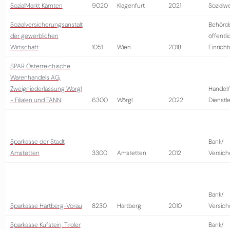
SozialMarkt Kärnten
9020
Klagenfurt
2021
Sozialw
Sozialversicherungsanstalt
Behörd
der gewerblichen
öffentli
Wirtschaft
1051
Wien
2018
Einrich
SPAR Österreichische
Warenhandels AG,
Zweigniederlassung Wörgl
Handel/
- Filialen und TANN
6300
Wörgl
2022
Dienstl
Sparkasse der Stadt
Bank/
Amstetten
3300
Amstetten
2012
Versich
Bank/
Sparkasse Hartberg-Vorau
8230
Hartberg
2010
Versich
Sparkasse Kufstein, Tiroler
Bank/