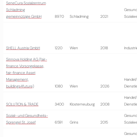
SeneCura Sozialzentrum
Schladming
Gesund
gemeinnützige GmbH
8970
Schladming
2021
Sozialw
SHELL Austria GmbH
1220
Wien
2018
Industri
Sinnova Holding AG (fair-
finance Vorsorgekasse,
fair-finance Asset
Management,
Handel/
buildings4future)
1080
Wien
2026
Dienstl
Handel/
SOLUTION & TRADE
3400
Klosterneuburg
2008
Dienstl
Sozial- und Gesundheits-
Gesund
Sprengel St. Josef
6591
Grins
2015
Sozialw
Gesund