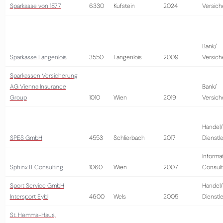
Sparkasse von 1877
6330
Kufstein
2024
Versich
Bank/
Sparkasse Langenlois
3550
Langenlois
2009
Versich
Sparkassen Versicherung
AG Vienna Insurance
Bank/
Group
1010
Wien
2019
Versich
Handel/
SPES GmbH
4553
Schlierbach
2017
Dienstl
Informa
Sphinx IT Consulting
1060
Wien
2007
Consult
Sport Service GmbH
Handel/
Intersport Eybl
4600
Wels
2005
Dienstl
St. Hemma-Haus,