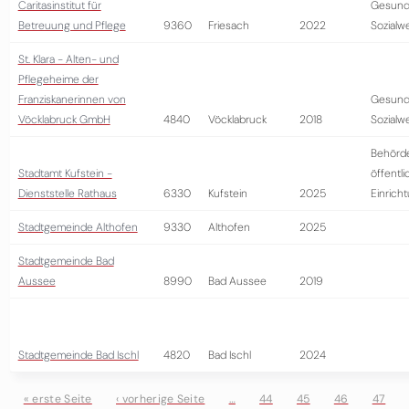
Caritasinstitut für
Gesund
Betreuung und Pflege
9360
Friesach
2022
Sozialw
St. Klara - Alten- und
Pflegeheime der
Franziskanerinnen von
Gesund
Vöcklabruck GmbH
4840
Vöcklabruck
2018
Sozialw
Behörd
Stadtamt Kufstein -
öffentli
Dienststelle Rathaus
6330
Kufstein
2025
Einrich
Stadtgemeinde Althofen
9330
Althofen
2025
Stadtgemeinde Bad
Aussee
8990
Bad Aussee
2019
Stadtgemeinde Bad Ischl
4820
Bad Ischl
2024
« erste Seite
‹ vorherige Seite
…
44
45
46
47