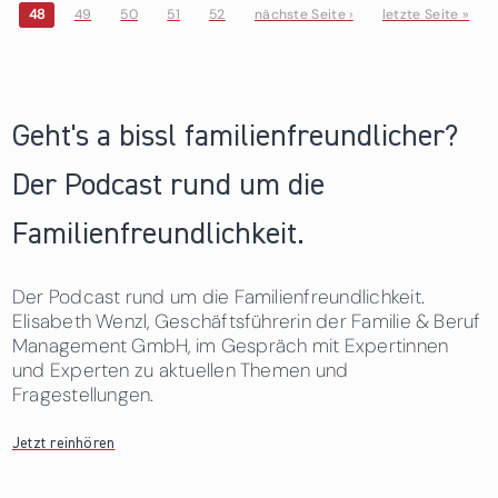
48
49
50
51
52
nächste Seite ›
letzte Seite »
Seiten
Geht's a bissl familienfreundlicher?
Der Podcast rund um die
Familienfreundlichkeit.
Der Podcast rund um die Familienfreundlichkeit.
Elisabeth Wenzl, Geschäftsführerin der Familie & Beruf
Management GmbH, im Gespräch mit Expertinnen
und Experten zu aktuellen Themen und
Fragestellungen.
Jetzt reinhören