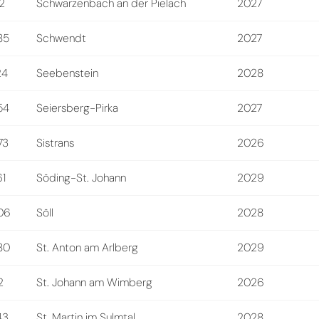
2
Schwarzenbach an der Pielach
2027
85
Schwendt
2027
24
Seebenstein
2028
54
Seiersberg-Pirka
2027
73
Sistrans
2026
61
Söding-St. Johann
2029
06
Söll
2028
80
St. Anton am Arlberg
2029
2
St. Johann am Wimberg
2026
43
St. Martin im Sulmtal
2028