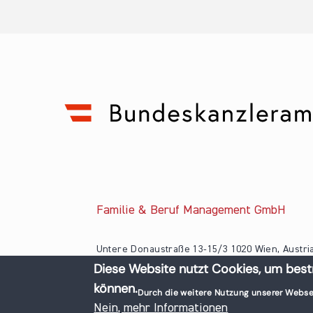
Familie & Beruf Management GmbH
Untere Donaustraße 13-15/3 1020 Wien, Austri
Diese Website nutzt Cookies, um best
+43 1 218 50 70
können.
office@familieundberuf.at
Durch die weitere Nutzung unserer Webse
© 2026 Familie und Beruf All rights reserved.
Nein, mehr Informationen