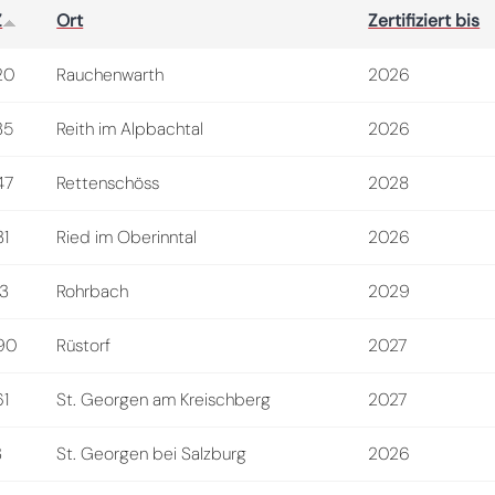
Z
Ort
Zertifiziert bis
20
Rauchenwarth
2026
35
Reith im Alpbachtal
2026
47
Rettenschöss
2028
31
Ried im Oberinntal
2026
63
Rohrbach
2029
90
Rüstorf
2027
61
St. Georgen am Kreischberg
2027
3
St. Georgen bei Salzburg
2026