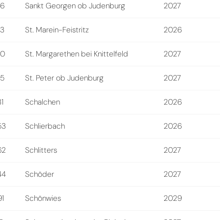
56
Sankt Georgen ob Judenburg
2027
33
St. Marein-Feistritz
2026
20
St. Margarethen bei Knittelfeld
2027
55
St. Peter ob Judenburg
2027
1
Schalchen
2026
53
Schlierbach
2026
62
Schlitters
2027
44
Schöder
2027
91
Schönwies
2029