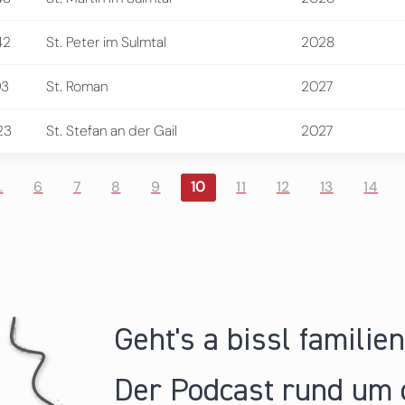
42
St. Peter im Sulmtal
2028
93
St. Roman
2027
23
St. Stefan an der Gail
2027
…
6
7
8
9
10
11
12
13
14
Geht's a bissl familie
Der Podcast rund um 