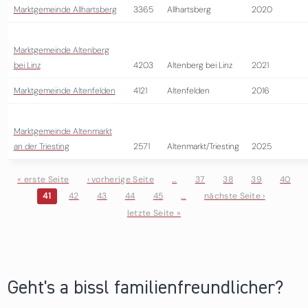
Marktgemeinde Allhartsberg
3365
Allhartsberg
2020
Marktgemeinde Altenberg
bei Linz
4203
Altenberg bei Linz
2021
Marktgemeinde Altenfelden
4121
Altenfelden
2016
Marktgemeinde Altenmarkt
an der Triesting
2571
Altenmarkt/Triesting
2025
« erste Seite
‹ vorherige Seite
…
37
38
39
40
41
42
43
44
45
…
nächste Seite ›
Seiten
letzte Seite »
Geht's a bissl familienfreundlicher?