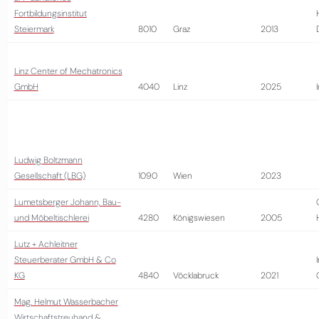
Fortbildungsinstitut
Steiermark
8010
Graz
2013
Linz Center of Mechatronics
GmbH
4040
Linz
2025
Ludwig Boltzmann
Gesellschaft (LBG)
1090
Wien
2023
Lumetsberger Johann, Bau-
und Möbeltischlerei
4280
Königswiesen
2005
Lutz + Achleitner
Steuerberater GmbH & Co
KG
4840
Vöcklabruck
2021
Mag. Helmut Wasserbacher
Wirtschaftstreuhand &