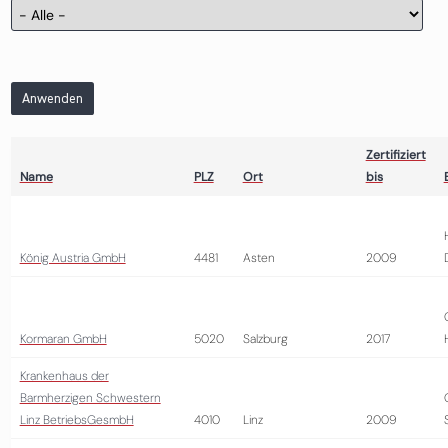
Anwenden
Zertifiziert
Name
PLZ
Ort
bis
König Austria GmbH
4481
Asten
2009
Kormaran GmbH
5020
Salzburg
2017
Krankenhaus der
Barmherzigen Schwestern
Linz BetriebsGesmbH
4010
Linz
2009