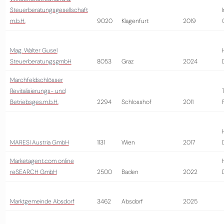
Steuerberatungsgesellschaft
m.b.H.
9020
Klagenfurt
2019
Mag. Walter Gusel
SteuerberatungsgmbH
8053
Graz
2024
Marchfeldschlösser
Revitalisierungs- und
Betriebsges.m.b.H.
2294
Schlosshof
2011
MARESI Austria GmbH
1131
Wien
2017
Marketagent.com online
reSEARCH GmbH
2500
Baden
2022
Marktgemeinde Absdorf
3462
Absdorf
2025