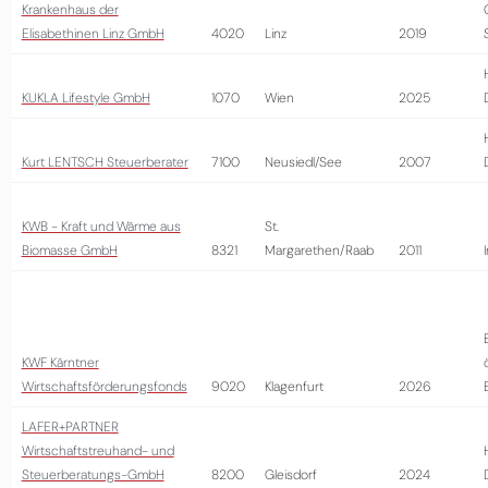
Krankenhaus der
Elisabethinen Linz GmbH
4020
Linz
2019
KUKLA Lifestyle GmbH
1070
Wien
2025
Kurt LENTSCH Steuerberater
7100
Neusiedl/See
2007
KWB - Kraft und Wärme aus
St.
Biomasse GmbH
8321
Margarethen/Raab
2011
KWF Kärntner
Wirtschaftsförderungsfonds
9020
Klagenfurt
2026
LAFER+PARTNER
Wirtschaftstreuhand- und
Steuerberatungs-GmbH
8200
Gleisdorf
2024