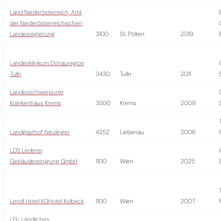
Land Niederösterreich, Amt
der Niederösterreichischen
Landesregierung
3100
St. Pölten
2019
Landesklinikum Donauregion
Tulln
3430
Tulln
2011
Landesschwerpunkt
Krankenhaus Krems
3500
Krems
2009
Landgasthof Neulinger
4252
Liebenau
2006
LDS Lederer
Gebäudereinigung GmbH
1100
Wien
2025
Lendl Hotel KGHotel Kolbeck
1100
Wien
2007
LFI- Ländliches