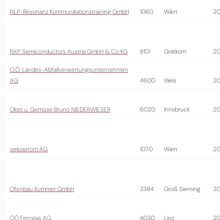
NLP-Resonanz Kommunikationstraining GmbH
1060
Wien
2
NXP Semiconductors Austria GmbH & Co KG
8101
Gratkorn
2
O.Ö. Landes-Abfallverwertungsunternehmen
AG
4600
Wels
20
Obst u. Gemüse Bruno NIEDERWIESER
6020
Innsbruck
2
oekostrom AG
1070
Wien
2
Ofenbau Kummer GmbH
3384
Groß Sierning
20
OÖ Ferngas AG
4030
Linz
20