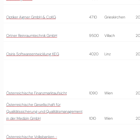
Optiker Aigner GmbH & CoKG
4710
Grieskirchen
2
Ortner Reinraumtechnik GmbH
9500
Villach
2
Osiris Softwareentwicklung KEG
4020
Linz
2
Österreichische Finanzmarktaufsicht
1090
Wien
2
Österreichische Gesellschaft für
Qualitätssicherung und Qualitätsmanagement
in der Medizin GmbH
1010
Wien
20
Österreichische Volksbanken -