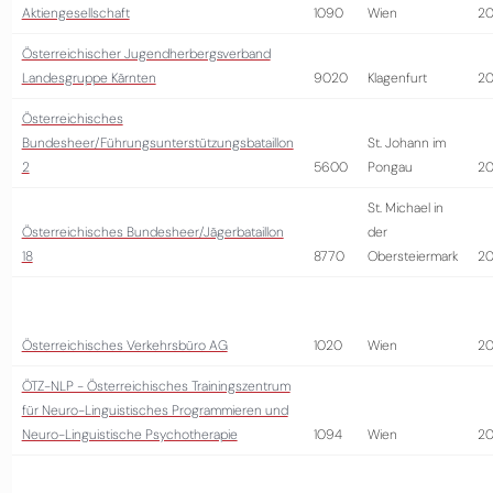
Aktiengesellschaft
1090
Wien
20
Österreichischer Jugendherbergsverband
Landesgruppe Kärnten
9020
Klagenfurt
2
Österreichisches
Bundesheer/Führungsunterstützungsbataillon
St. Johann im
2
5600
Pongau
2
St. Michael in
Österreichisches Bundesheer/Jägerbataillon
der
18
8770
Obersteiermark
2
Österreichisches Verkehrsbüro AG
1020
Wien
2
ÖTZ-NLP - Österreichisches Trainingszentrum
für Neuro-Linguistisches Programmieren und
Neuro-Linguistische Psychotherapie
1094
Wien
20