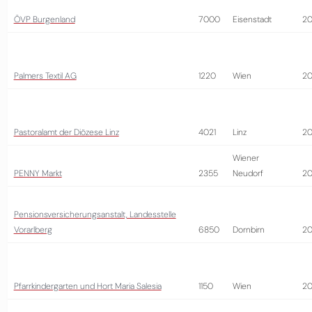
ÖVP Burgenland
7000
Eisenstadt
20
Palmers Textil AG
1220
Wien
20
Pastoralamt der Diözese Linz
4021
Linz
20
Wiener
PENNY Markt
2355
Neudorf
20
Pensionsversicherungsanstalt, Landesstelle
Vorarlberg
6850
Dornbirn
2
Pfarrkindergarten und Hort Maria Salesia
1150
Wien
2