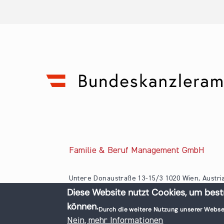
Familie & Beruf Management GmbH
Untere Donaustraße 13-15/3 1020 Wien, Austri
Diese Website nutzt Cookies, um best
+43 1 218 50 70
können.
office@familieundberuf.at
Durch die weitere Nutzung unserer Webse
© 2026 Familie und Beruf All rights reserved.
Nein, mehr Informationen