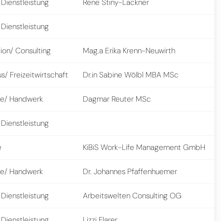
 Dienstleistung
Rene Stiny-Lackner
 Dienstleistung
ion/ Consulting
Mag.a Erika Krenn-Neuwirth
s/ Freizeitwirtschaft
Dr.in Sabine Wölbl MBA MSc
e/ Handwerk
Dagmar Reuter MSc
 Dienstleistung
e
KiBiS Work-Life Management GmbH
e/ Handwerk
Dr. Johannes Pfaffenhuemer
 Dienstleistung
Arbeitswelten Consulting OG
 Dienstleistung
Lizzi Flarer