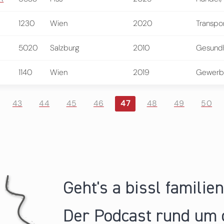
1230
Wien
2020
Transpo
5020
Salzburg
2010
Gesundh
1140
Wien
2019
Gewerb
43
44
45
46
47
48
49
50
Geht's a bissl familie
Der Podcast rund um 