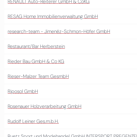
RENAULT Auto-Reiterer GmbH & CoKG
RESAG Home Immobilienverwaltung GmbH
research-team - Jimenéz-Schmon-Höfer GmbH
Restaurant/Bar Herberstein
Rieder Bau GmbH & Co KG
Rieser-Malzer Team GesmbH
Riposol GmbH
Rosenauer Holzverarbeitung GmbH
Rudolf Leiner Ges.m.b.H.
Ruetz Sport und Modehandel GmbH INTERSPORT PREGENZE