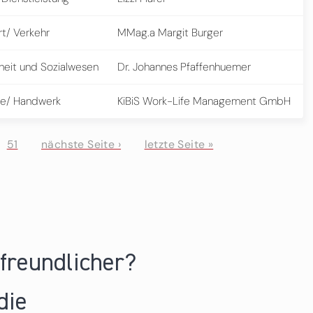
rt/ Verkehr
MMag.a Margit Burger
eit und Sozialwesen
Dr. Johannes Pfaffenhuemer
e/ Handwerk
KiBiS Work-Life Management GmbH
51
nächste Seite ›
letzte Seite »
nfreundlicher?
die