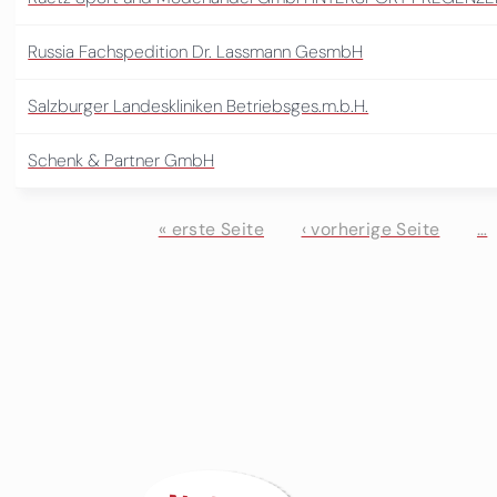
Russia Fachspedition Dr. Lassmann GesmbH
Salzburger Landeskliniken Betriebsges.m.b.H.
Schenk & Partner GmbH
« erste Seite
‹ vorherige Seite
…
Seiten