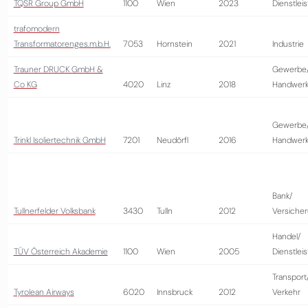
TQSR Group GmbH
1100
Wien
2023
Dienstlei
trafomodern
Transformatorenges.m.b.H.
7053
Hornstein
2021
Industrie
Trauner DRUCK GmbH &
Gewerbe
Co KG
4020
Linz
2018
Handwer
Gewerbe
Trinkl Isoliertechnik GmbH
7201
Neudörfl
2016
Handwer
Bank/
Tullnerfelder Volksbank
3430
Tulln
2012
Versiche
Handel/
TÜV Österreich Akademie
1100
Wien
2005
Dienstlei
Transport
Tyrolean Airways
6020
Innsbruck
2012
Verkehr