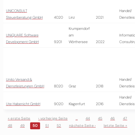
UNICONSULT
Handel/
Steuerberatung GmbH
4020
Linz
2021
Dienstlei
Krumpendorf
UNiQUARE Software
am
Informati
Development GmbH
9201
Wörthersee
2022
Consultin
Unito Versand &
Handel/
Dienstleistungen GmbH
8020
Graz
2018
Dienstlei
Handel/
Ute Habenicht GmbH
9020
Klagenfurt
2016
Dienstlei
« erste Seite
‹ vorherige Seite
…
44
45
46
47
48
49
50
51
52
nächste Seite ›
letzte Seite »
Seiten