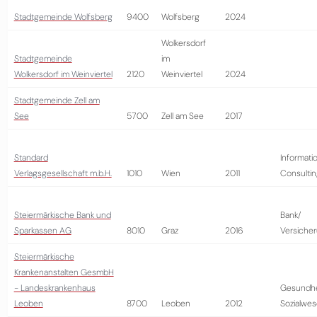
Stadtgemeinde Wolfsberg
9400
Wolfsberg
2024
Wolkersdorf
Stadtgemeinde
im
Wolkersdorf im Weinviertel
2120
Weinviertel
2024
Stadtgemeinde Zell am
See
5700
Zell am See
2017
Standard
Informati
Verlagsgesellschaft m.b.H.
1010
Wien
2011
Consultin
Steiermärkische Bank und
Bank/
Sparkassen AG
8010
Graz
2016
Versiche
Steiermärkische
Krankenanstalten GesmbH
- Landeskrankenhaus
Gesundhe
Leoben
8700
Leoben
2012
Sozialwe