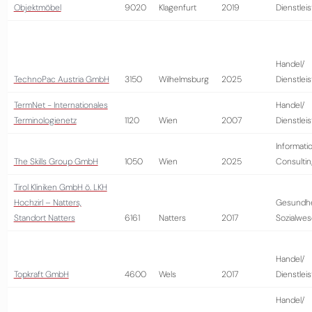
Objektmöbel
9020
Klagenfurt
2019
Dienstlei
Handel/
TechnoPac Austria GmbH
3150
Wilhelmsburg
2025
Dienstlei
TermNet - Internationales
Handel/
Terminologienetz
1120
Wien
2007
Dienstlei
Informati
The Skills Group GmbH
1050
Wien
2025
Consultin
Tirol Kliniken GmbH ö. LKH
Hochzirl – Natters,
Gesundhe
Standort Natters
6161
Natters
2017
Sozialwe
Handel/
Topkraft GmbH
4600
Wels
2017
Dienstlei
Handel/