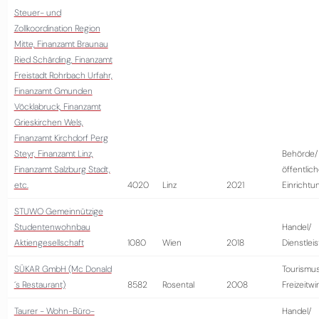
Steuer- und
Zollkoordination Region
Mitte, Finanzamt Braunau
Ried Schärding, Finanzamt
Freistadt Rohrbach Urfahr,
Finanzamt Gmunden
Vöcklabruck, Finanzamt
Grieskirchen Wels,
Finanzamt Kirchdorf Perg
Steyr, Finanzamt Linz,
Behörde/
Finanzamt Salzburg Stadt,
öffentlic
etc.
4020
Linz
2021
Einrichtu
STUWO Gemeinnützige
Studentenwohnbau
Handel/
Aktiengesellschaft
1080
Wien
2018
Dienstlei
SÜKAR GmbH (Mc Donald
Tourismus
´s Restaurant)
8582
Rosental
2008
Freizeitwi
Taurer - Wohn-Büro-
Handel/