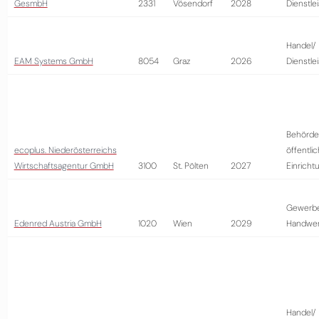
GesmbH
2331
Vösendorf
2028
Dienstle
Handel/
EAM Systems GmbH
8054
Graz
2026
Dienstle
Behörde
ecoplus. Niederösterreichs
öffentli
Wirtschaftsagentur GmbH
3100
St. Pölten
2027
Einricht
Gewerb
Edenred Austria GmbH
1020
Wien
2029
Handwer
Handel/