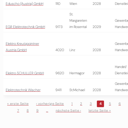
Eduscho (Austria) GmbH
1110
Wien
2028
Dienstle
St.
Margareten
Gewerb
EGR Elektrotechnik GmbH
9173
im Rosental
2029
Handwer
Elektro Kreutzpointner
Gewerb
Austria GmbH
4020
Linz
2028
Handwer
Handel/
Elektro SCHULLER GmbH
9620
Hermagor
2028
Dienstle
Gewerb
Elektrotechnik Wischer
9411
St.Michael
2028
Handwer
« erste Seite
‹ vorherige Seite
1
2
3
4
5
6
7
8
9
…
nächste Seite ›
letzte Seite »
Seiten