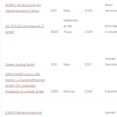
DONAU Versicherung AG
Bank/
Vienna Insurance Group
1010
Wien
2028
Versich
Waidhofen
DR. DÖLLER Vermessung ZT
an der
Informat
GmbH
3830
Thaya
2029
Consult
Handel/
Dräger Austria GmbH
1230
Wien
2027
Dienstle
DRÄXLMAIER Group: EKB
Elektro- u. Kunststofftechnik
GmbH, DPL Dräxlmaier
Produktion & Logistik GmbH
5280
Braunau
2026
Industrie
E.MAYR Reinigungstechnik
Handel/