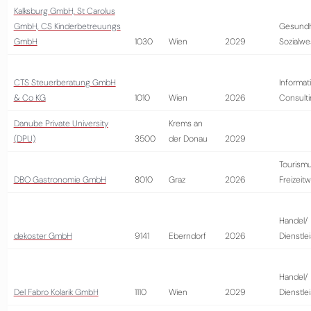
Kalksburg GmbH, St Carolus
GmbH, CS Kinderbetreuungs
Gesundh
GmbH
1030
Wien
2029
Sozialw
CTS Steuerberatung GmbH
Informat
& Co KG
1010
Wien
2026
Consult
Danube Private University
Krems an
(DPU)
3500
der Donau
2029
Tourism
DBO Gastronomie GmbH
8010
Graz
2026
Freizeitw
Handel/
dekoster GmbH
9141
Eberndorf
2026
Dienstle
Handel/
Del Fabro Kolarik GmbH
1110
Wien
2029
Dienstle