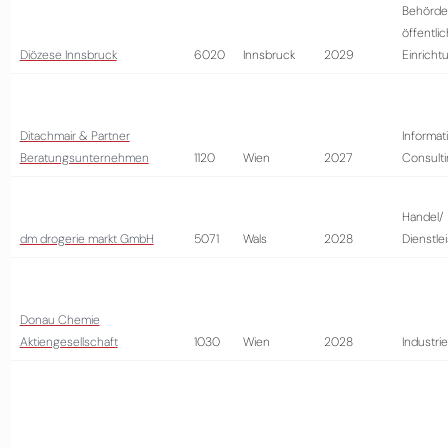
Behörde
öffentli
Diözese Innsbruck
6020
Innsbruck
2029
Einricht
Ditachmair & Partner
Informat
Beratungsunternehmen
1120
Wien
2027
Consult
Handel/
dm drogerie markt GmbH
5071
Wals
2028
Dienstle
Donau Chemie
Aktiengesellschaft
1030
Wien
2028
Industrie