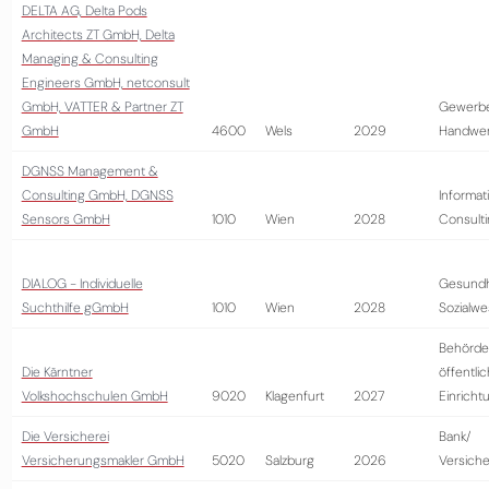
DELTA AG, Delta Pods
Architects ZT GmbH, Delta
Managing & Consulting
Engineers GmbH, netconsult
GmbH, VATTER & Partner ZT
Gewerb
GmbH
4600
Wels
2029
Handwer
DGNSS Management &
Consulting GmbH, DGNSS
Informat
Sensors GmbH
1010
Wien
2028
Consult
DIALOG - Individuelle
Gesundh
Suchthilfe gGmbH
1010
Wien
2028
Sozialw
Behörde
Die Kärntner
öffentli
Volkshochschulen GmbH
9020
Klagenfurt
2027
Einricht
Die Versicherei
Bank/
Versicherungsmakler GmbH
5020
Salzburg
2026
Versich