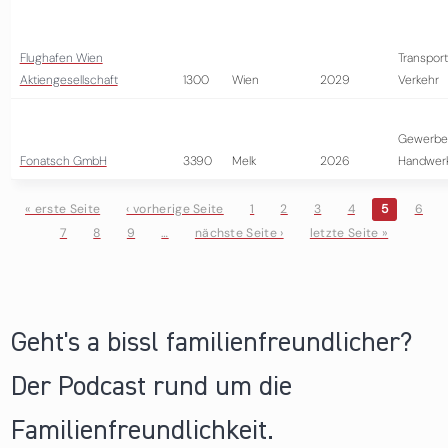
Flughafen Wien
Transport
Aktiengesellschaft
1300
Wien
2029
Verkehr
Gewerbe
Fonatsch GmbH
3390
Melk
2026
Handwer
« erste Seite
‹ vorherige Seite
1
2
3
4
5
6
7
8
9
…
nächste Seite ›
letzte Seite »
Seiten
Geht's a bissl familienfreundlicher?
Der Podcast rund um die
Familienfreundlichkeit.