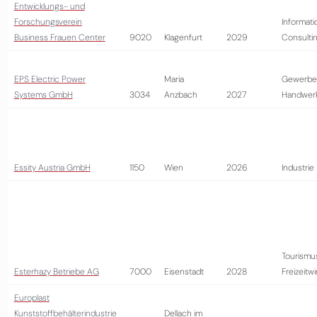
Entwicklungs- und
Forschungsverein
Informati
Business Frauen Center
9020
Klagenfurt
2029
Consulti
EPS Electric Power
Maria
Gewerbe
Systems GmbH
3034
Anzbach
2027
Handwer
Essity Austria GmbH
1150
Wien
2026
Industrie
Tourismu
Esterhazy Betriebe AG
7000
Eisenstadt
2028
Freizeitwi
Europlast
Kunststoffbehälterindustrie
Dellach im