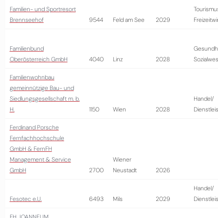
Familien- und Sportresort
Tourismu
Brennseehof
9544
Feld am See
2029
Freizeitwi
Familienbund
Gesundhe
Oberösterreich GmbH
4040
Linz
2028
Sozialwe
Familienwohnbau
gemeinnützige Bau- und
Siedlungsgesellschaft m. b.
Handel/
H.
1150
Wien
2028
Dienstlei
Ferdinand Porsche
Fernfachhochschule
GmbH & FernFH
Management & Service
Wiener
GmbH
2700
Neustadt
2026
Handel/
Fesotec e.U.
6493
Mils
2029
Dienstlei
FH JOANNEUM