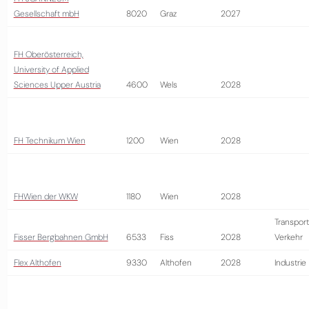
Gesellschaft mbH
8020
Graz
2027
FH Oberösterreich,
University of Applied
Sciences Upper Austria
4600
Wels
2028
FH Technikum Wien
1200
Wien
2028
FHWien der WKW
1180
Wien
2028
Transport
Fisser Bergbahnen GmbH
6533
Fiss
2028
Verkehr
Flex Althofen
9330
Althofen
2028
Industrie