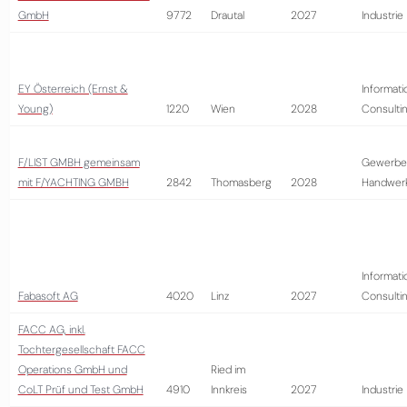
GmbH
9772
Drautal
2027
Industrie
EY Österreich (Ernst &
Informati
Young)
1220
Wien
2028
Consulti
F/LIST GMBH gemeinsam
Gewerbe
mit F/YACHTING GMBH
2842
Thomasberg
2028
Handwer
Informati
Fabasoft AG
4020
Linz
2027
Consulti
FACC AG, inkl.
Tochtergesellschaft FACC
Operations GmbH und
Ried im
CoLT Prüf und Test GmbH
4910
Innkreis
2027
Industrie